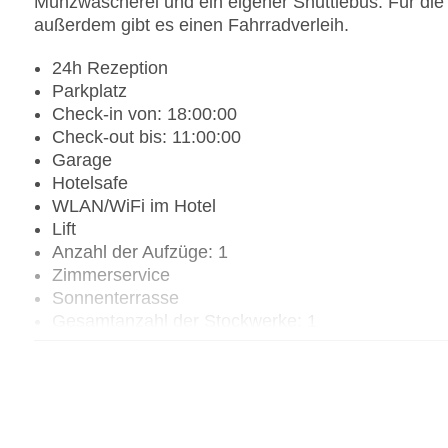
Münzwäscherei und ein eigener Shuttlebus. Für die 
außerdem gibt es einen Fahrradverleih.
24h Rezeption
Parkplatz
Check-in von: 18:00:00
Check-out bis: 11:00:00
Garage
Hotelsafe
WLAN/WiFi im Hotel
Lift
Anzahl der Aufzüge: 1
Zimmerservice
Sonnenterrasse
Gesamtanzahl der Stockwerke: 1
Gesamtanzahl der Zimmer: 25
Pools:Indoor Pool, Outdoor Pool, Sonnenschirme
Zahlungsarten: American Express, Mastercard, V
Landeskategorie: 5 Sterne