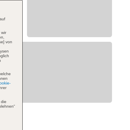
auf
 wir
en,
se] von
lysen
glich
n
welche
hnen
okie-
hrer
 die
blehnen“