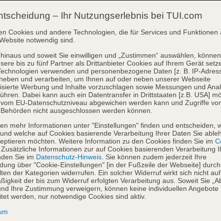
ntscheidung – Ihr Nutzungserlebnis bei TUI.com
en Cookies und andere Technologien, die für Services und Funktionen 
Website notwendig sind.
hinaus und soweit Sie einwilligen und „Zustimmen“ auswählen, können
sere bis zu fünf Partner als Drittanbieter Cookies auf Ihrem Gerät setz
Technologien verwenden und personenbezogene Daten [z. B. IP-Adres
heben und verarbeiten, um Ihnen auf oder neben unserer Webseite
isierte Werbung und Inhalte vorzuschlagen sowie Messungen und Ana
ühren. Dabei kann auch ein Datentransfer in Drittstaaten [z.B. USA] mö
o vom EU-Datenschutzniveau abgewichen werden kann und Zugriffe vo
 Behörden nicht ausgeschlossen werden können.
en mehr Informationen unter "Einstellungen" finden und entscheiden, 
und welche auf Cookies basierende Verarbeitung Ihrer Daten Sie able
eptieren möchten. Weitere Information zu den Cookies finden Sie im
Co
. Zusätzliche Informationen zur auf Cookies basierenden Verarbeitung I
nden Sie im
Datenschutz-Hinweis
. Sie können zudem jederzeit Ihre
dung über "Cookie-Einstellungen" [in der Fußzeile der Webseite] durch
ten der Kategorien widerrufen. Ein solcher Widerruf wirkt sich nicht auf
igkeit der bis zum Widerruf erfolgten Verarbeitung aus. Soweit Sie „A
nd Ihre Zustimmung verweigern, können keine individuellen Angebote
itet werden, nur notwendige Cookies sind aktiv.
sum