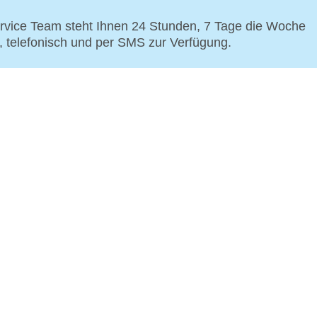
vice Team steht Ihnen 24 Stunden, 7 Tage die Woche
p, telefonisch und per SMS zur Verfügung.