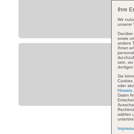
Ihre E
Wir nutz
unserer 
Darüber 
sowie un
andere 
Ihnen er
personal
durchzuf
sein, w
dortigen
Sie könn
Cookies 
oder akz
Hinweis
Daten fi
Entschei
Ausschal
Rechtmäß
wählen u
unterbre
Impres