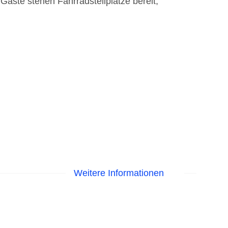
Gäste stehen Fahrradstellplätze bereit,
Weitere Informationen
 am Pool, Liegen am Pool
isa