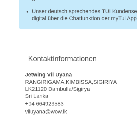
Unser deutsch sprechendes TUI Kundenser
digital über die Chatfunktion der myTui Ap
Kontaktinformationen
Jetwing Vil Uyana
RANGIRIGAMA,KIMBISSA,SIGIRIYA
LK21120 Dambulla/Sigirya
Sri Lanka
+94 664923583
viluyana@wow.lk