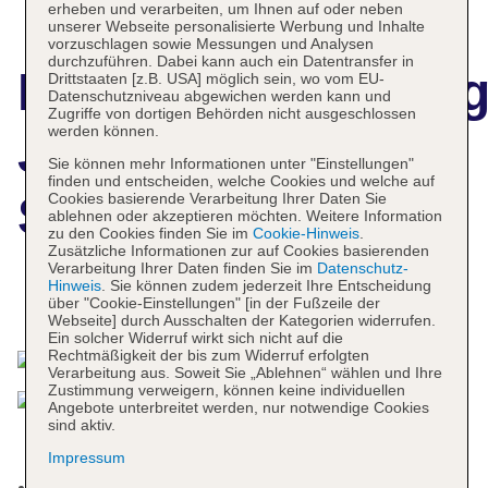
erheben und verarbeiten, um Ihnen auf oder neben
unserer Webseite personalisierte Werbung und Inhalte
vorzuschlagen sowie Messungen und Analysen
durchzuführen. Dabei kann auch ein Datentransfer in
Hotelbeschreibun
Drittstaaten [z.B. USA] möglich sein, wo vom EU-
Datenschutzniveau abgewichen werden kann und
Zugriffe von dortigen Behörden nicht ausgeschlossen
werden können.
Jin Jiang Tower
Sie können mehr Informationen unter "Einstellungen"
finden und entscheiden, welche Cookies und welche auf
Shanghai
Cookies basierende Verarbeitung Ihrer Daten Sie
ablehnen oder akzeptieren möchten. Weitere Information
zu den Cookies finden Sie im
Cookie-Hinweis
.
Zusätzliche Informationen zur auf Cookies basierenden
Verarbeitung Ihrer Daten finden Sie im
Datenschutz-
Hinweis
. Sie können zudem jederzeit Ihre Entscheidung
Das bietet Ihre Unterkunft
über "Cookie-Einstellungen" [in der Fußzeile der
Webseite] durch Ausschalten der Kategorien widerrufen.
Ein solcher Widerruf wirkt sich nicht auf die
Rechtmäßigkeit der bis zum Widerruf erfolgten
Verarbeitung aus. Soweit Sie „Ablehnen“ wählen und Ihre
Zustimmung verweigern, können keine individuellen
Angebote unterbreitet werden, nur notwendige Cookies
sind aktiv.
Impressum
Check-in Zeit ab 14:00 Uhr