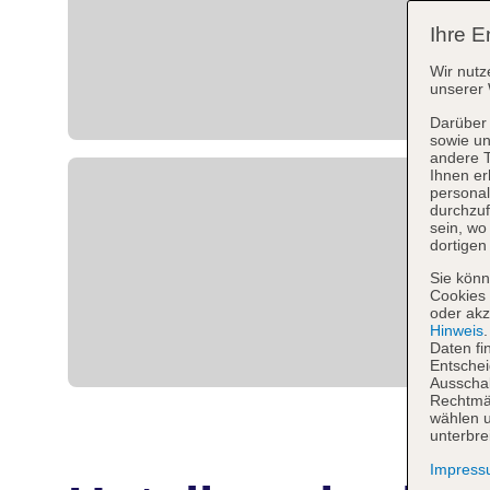
Ihre E
Wir nutz
unserer 
Darüber 
sowie un
andere 
Ihnen er
personal
durchzuf
sein, w
dortigen
Sie könn
Cookies 
oder akz
Hinweis
Daten fi
Entschei
Ausschal
Rechtmäß
wählen u
unterbre
Impres