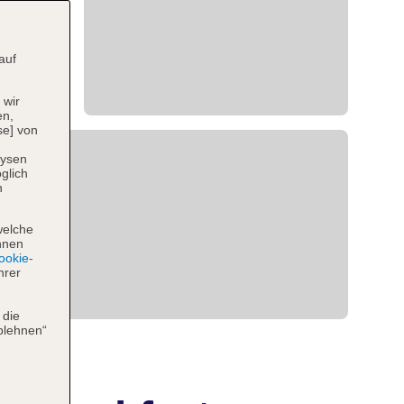
auf
 wir
en,
se] von
lysen
glich
n
welche
hnen
okie-
hrer
 die
blehnen“