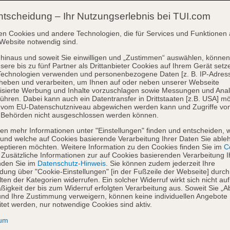
ntscheidung – Ihr Nutzungserlebnis bei TUI.com
en Cookies und andere Technologien, die für Services und Funktionen 
Website notwendig sind.
hinaus und soweit Sie einwilligen und „Zustimmen“ auswählen, können
sere bis zu fünf Partner als Drittanbieter Cookies auf Ihrem Gerät setz
Technologien verwenden und personenbezogene Daten [z. B. IP-Adres
heben und verarbeiten, um Ihnen auf oder neben unserer Webseite
isierte Werbung und Inhalte vorzuschlagen sowie Messungen und Ana
ühren. Dabei kann auch ein Datentransfer in Drittstaaten [z.B. USA] mö
o vom EU-Datenschutzniveau abgewichen werden kann und Zugriffe vo
 Behörden nicht ausgeschlossen werden können.
en mehr Informationen unter "Einstellungen" finden und entscheiden, 
und welche auf Cookies basierende Verarbeitung Ihrer Daten Sie able
eptieren möchten. Weitere Information zu den Cookies finden Sie im
Co
. Zusätzliche Informationen zur auf Cookies basierenden Verarbeitung I
nden Sie im
Datenschutz-Hinweis
. Sie können zudem jederzeit Ihre
dung über "Cookie-Einstellungen" [in der Fußzeile der Webseite] durch
ten der Kategorien widerrufen. Ein solcher Widerruf wirkt sich nicht auf
igkeit der bis zum Widerruf erfolgten Verarbeitung aus. Soweit Sie „A
nd Ihre Zustimmung verweigern, können keine individuellen Angebote
itet werden, nur notwendige Cookies sind aktiv.
sum