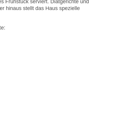
s Frühstück serviert. Diätgerichte und
 hinaus stellt das Haus spezielle
te: