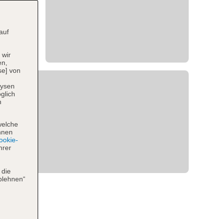
auf
 wir
en,
se] von
lysen
glich
n
welche
hnen
okie-
hrer
 die
blehnen“