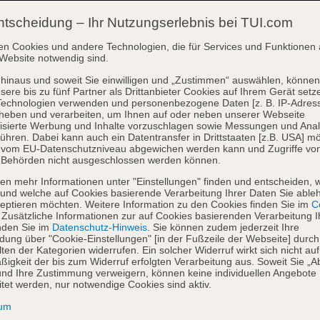
ntscheidung – Ihr Nutzungserlebnis bei TUI.com
en Cookies und andere Technologien, die für Services und Funktionen 
Website notwendig sind.
hinaus und soweit Sie einwilligen und „Zustimmen“ auswählen, können
sere bis zu fünf Partner als Drittanbieter Cookies auf Ihrem Gerät setz
Technologien verwenden und personenbezogene Daten [z. B. IP-Adres
heben und verarbeiten, um Ihnen auf oder neben unserer Webseite
isierte Werbung und Inhalte vorzuschlagen sowie Messungen und Ana
ühren. Dabei kann auch ein Datentransfer in Drittstaaten [z.B. USA] mö
o vom EU-Datenschutzniveau abgewichen werden kann und Zugriffe vo
 Behörden nicht ausgeschlossen werden können.
en mehr Informationen unter "Einstellungen" finden und entscheiden, 
und welche auf Cookies basierende Verarbeitung Ihrer Daten Sie able
eptieren möchten. Weitere Information zu den Cookies finden Sie im
Co
. Zusätzliche Informationen zur auf Cookies basierenden Verarbeitung I
nden Sie im
Datenschutz-Hinweis
. Sie können zudem jederzeit Ihre
dung über "Cookie-Einstellungen" [in der Fußzeile der Webseite] durch
ten der Kategorien widerrufen. Ein solcher Widerruf wirkt sich nicht auf
igkeit der bis zum Widerruf erfolgten Verarbeitung aus. Soweit Sie „A
nd Ihre Zustimmung verweigern, können keine individuellen Angebote
itet werden, nur notwendige Cookies sind aktiv.
sum