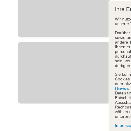
Ihre E
Wir nutz
unserer 
Darüber 
sowie un
andere 
Ihnen er
personal
durchzuf
sein, w
dortigen
Sie könn
Cookies 
oder akz
Hinweis
Daten fi
Entschei
Ausschal
Rechtmäß
wählen u
unterbre
Impres