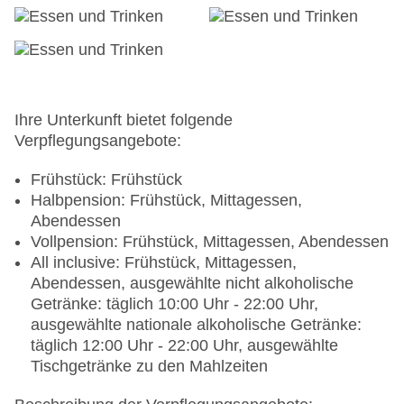
Gepäckservice
Zahlungsarten: TUI Card / VISA, MasterCard,
American Express
Haustiere nicht erlaubt
Parkmöglichkeiten: Parkplatz (nach
Verfügbarkeit), bewacht: ohne Gebühr
Ihre Unterkunft bietet folgende
Tagungseinrichtungen: Konferenzräume: 3,
Verpflegungsangebote:
klimatisierte Tagungsräume, Tagungsequipment:
gegen Gebühr, Coffee Breaks: gegen Gebühr
Frühstück: Frühstück
Gebäudeanzahl: 8, Etagen: 4, Zimmer: 353
Halbpension: Frühstück, Mittagessen,
Landeskategorie: 4 Sterne
Abendessen
Vollpension: Frühstück, Mittagessen, Abendessen
All inclusive: Frühstück, Mittagessen,
Abendessen, ausgewählte nicht alkoholische
Getränke: täglich 10:00 Uhr - 22:00 Uhr,
ausgewählte nationale alkoholische Getränke:
täglich 12:00 Uhr - 22:00 Uhr, ausgewählte
Tischgetränke zu den Mahlzeiten