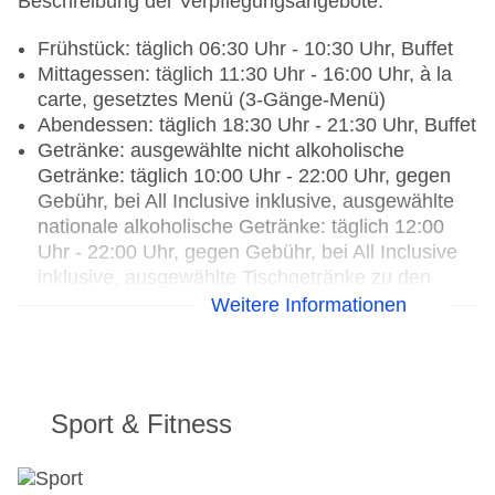
Beschreibung der Verpflegungsangebote:
Frühstück: täglich 06:30 Uhr - 10:30 Uhr, Buffet
Mittagessen: täglich 11:30 Uhr - 16:00 Uhr, à la
carte, gesetztes Menü (3-Gänge-Menü)
Abendessen: täglich 18:30 Uhr - 21:30 Uhr, Buffet
Getränke: ausgewählte nicht alkoholische
Getränke: täglich 10:00 Uhr - 22:00 Uhr, gegen
Gebühr, bei All Inclusive inklusive, ausgewählte
nationale alkoholische Getränke: täglich 12:00
Uhr - 22:00 Uhr, gegen Gebühr, bei All Inclusive
inklusive, ausgewählte Tischgetränke zu den
Mahlzeiten: gegen Gebühr, bei All Inclusive
Weitere Informationen
inklusive
Weihnachtsspecial: Buffet, Silvesterspecial:
Buffet
Sport & Fitness
Restaurants: 2
Hauptrestaurant „Restaurant by the sea“: ab 16
Jahre, Küche: international, thailändisch, à la