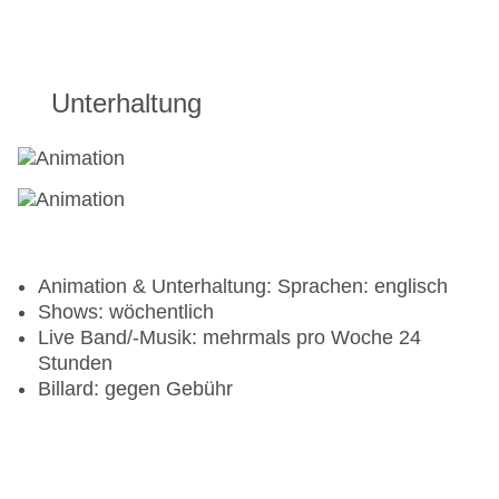
Getränke zum Essen sind nur im Kamala Beach
Restaurant "PK by the Sea" ohne Einschränkung
inklusive. Im Nachbarhotel Sunwing Resort ist nur
Unterhaltung
1 Getränk pro Person/Essen inkludiert
Der Inhalt der Minibar in den Zimmern ist nicht im
All Inclusive-Leistungspaket enthalten
Animation & Unterhaltung: Sprachen: englisch
Shows: wöchentlich
Live Band/-Musik: mehrmals pro Woche 24
Stunden
Billard: gegen Gebühr