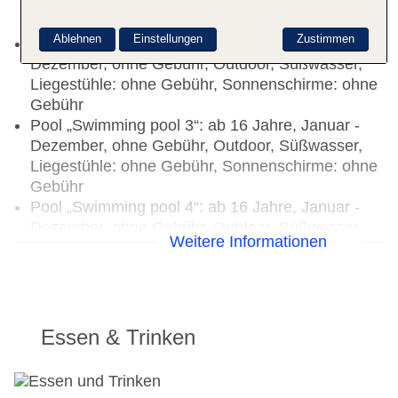
Liegestühle: ohne Gebühr, Sonnenschirme: ohne
Gebühr
Ablehnen
Einstellungen
Zustimmen
Pool „Swimming pool 2“: ab 16 Jahre, Januar -
Dezember, ohne Gebühr, Outdoor, Süßwasser,
Liegestühle: ohne Gebühr, Sonnenschirme: ohne
Gebühr
Pool „Swimming pool 3“: ab 16 Jahre, Januar -
Dezember, ohne Gebühr, Outdoor, Süßwasser,
Liegestühle: ohne Gebühr, Sonnenschirme: ohne
Gebühr
Pool „Swimming pool 4“: ab 16 Jahre, Januar -
Dezember, ohne Gebühr, Outdoor, Süßwasser,
Weitere Informationen
Liegestühle: ohne Gebühr, Sonnenschirme: ohne
Gebühr
Badetücher: ohne Gebühr
Minimarkt
Arzt: Sprachen: englisch
Essen & Trinken
Internet: WLAN/WiFi, im gesamten Hotel
(Anlage): ohne Gebühr
Wäscheservice: gegen Gebühr