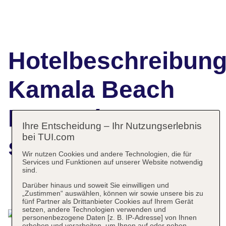
Hotelbeschreibun
Kamala Beach
Resort (a
Ihre Entscheidung – Ihr Nutzungserlebnis
bei TUI.com
sunprime Resort)
Wir nutzen Cookies und andere Technologien, die für
Services und Funktionen auf unserer Website notwendig
sind.
Darüber hinaus und soweit Sie einwilligen und
Das bietet Ihre Unterkunft
„Zustimmen“ auswählen, können wir sowie unsere bis zu
fünf Partner als Drittanbieter Cookies auf Ihrem Gerät
setzen, andere Technologien verwenden und
personenbezogene Daten [z. B. IP-Adresse] von Ihnen
erheben und verarbeiten, um Ihnen auf oder neben