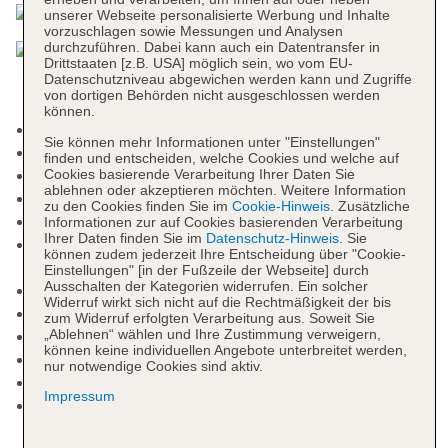
unserer Webseite personalisierte Werbung und Inhalte
vorzuschlagen sowie Messungen und Analysen
durchzuführen. Dabei kann auch ein Datentransfer in
Drittstaaten [z.B. USA] möglich sein, wo vom EU-
Datenschutzniveau abgewichen werden kann und Zugriffe
von dortigen Behörden nicht ausgeschlossen werden
können.
Mindestalter in der Unterkunft: 16 Jahre
Sie können mehr Informationen unter "Einstellungen"
Adults-only-Bereich
finden und entscheiden, welche Cookies und welche auf
Raucherbereich
Cookies basierende Verarbeitung Ihrer Daten Sie
ablehnen oder akzeptieren möchten. Weitere Information
Check-in Zeit ab 15:00 Uhr
zu den Cookies finden Sie im
Cookie-Hinweis
. Zusätzliche
Check-out Zeit bis 12:00 Uhr
Informationen zur auf Cookies basierenden Verarbeitung
Ihrer Daten finden Sie im
Datenschutz-Hinweis
. Sie
Rezeption: täglich 24 Stunden, Sprachen:
können zudem jederzeit Ihre Entscheidung über "Cookie-
deutsch, englisch
Einstellungen" [in der Fußzeile der Webseite] durch
Ausschalten der Kategorien widerrufen. Ein solcher
Gästebetreuung: Sprachen: deutsch, englisch
Widerruf wirkt sich nicht auf die Rechtmäßigkeit der bis
Lift
zum Widerruf erfolgten Verarbeitung aus. Soweit Sie
„Ablehnen“ wählen und Ihre Zustimmung verweigern,
Geldautomat in der Unterkunft
können keine individuellen Angebote unterbreitet werden,
Gartenanlage
nur notwendige Cookies sind aktiv.
Pools: 4
Impressum
Pool „Swimming pool 1“: ab 16 Jahre, Januar -
Dezember, ohne Gebühr, Outdoor, Süßwasser,