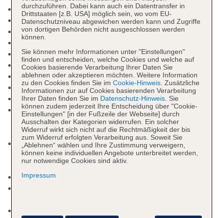
durchzuführen. Dabei kann auch ein Datentransfer in
Adults-only-Bereich: ab 16 Jahre
Drittstaaten [z.B. USA] möglich sein, wo vom EU-
Nichtraucherhotel
Datenschutzniveau abgewichen werden kann und Zugriffe
von dortigen Behörden nicht ausgeschlossen werden
Check-in Zeit ab 15:00 Uhr
können.
Check-out Zeit bis 11:00 Uhr
Sie können mehr Informationen unter "Einstellungen"
Hoteleröffnung: 2000
finden und entscheiden, welche Cookies und welche auf
Letzte Komplettrenovierung: 2018
Cookies basierende Verarbeitung Ihrer Daten Sie
ablehnen oder akzeptieren möchten. Weitere Information
Rezeption: täglich, Sprachen: englisch
zu den Cookies finden Sie im
Cookie-Hinweis
. Zusätzliche
Lift
Informationen zur auf Cookies basierenden Verarbeitung
Pools: 2
Ihrer Daten finden Sie im
Datenschutz-Hinweis
. Sie
können zudem jederzeit Ihre Entscheidung über "Cookie-
Pool „Main Pool“: ohne Gebühr, Outdoor,
Einstellungen" [in der Fußzeile der Webseite] durch
Meerwasser, Liegestühle: ohne Gebühr,
Ausschalten der Kategorien widerrufen. Ein solcher
Widerruf wirkt sich nicht auf die Rechtmäßigkeit der bis
Sonnenschirme: ohne Gebühr
zum Widerruf erfolgten Verarbeitung aus. Soweit Sie
Pool „Pool“: Outdoor, Meerwasser, integrierter
„Ablehnen“ wählen und Ihre Zustimmung verweigern,
können keine individuellen Angebote unterbreitet werden,
Kinder/Babypool, Liegestühle: ohne Gebühr,
nur notwendige Cookies sind aktiv.
Sonnenschirme: ohne Gebühr
Impressum
Badetücher: ohne Gebühr
Internet: WLAN/WiFi, im gesamten Hotel
(Anlage): ohne Gebühr
Wäscheservice: gegen Gebühr