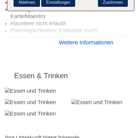
Gepäckservice
Ablehnen
Einstellungen
Zustimmen
Zahlungsarten: TUI Card / VISA, MasterCard, EC
Karte/Maestro
Haustiere nicht erlaubt
Parkmöglichkeiten: Parkplatz (nach
Verfügbarkeit), unbewacht: ohne Gebühr, Anfrage
Weitere Informationen
& Reservierung nicht notwendig
Gebäudeanzahl: 3, Etagen: 4, Zimmer: 133
Landeskategorie: 5 Sterne
Essen & Trinken
Ihre Unterkunft bietet folgende