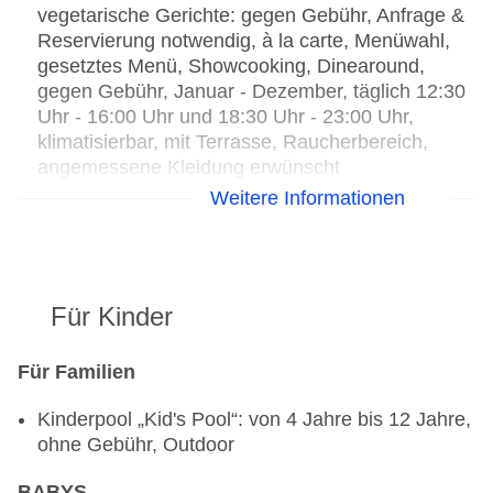
vegetarische Gerichte: gegen Gebühr, Anfrage &
Reservierung notwendig, à la carte, Menüwahl,
gesetztes Menü, Showcooking, Dinearound,
gegen Gebühr, Januar - Dezember, täglich 12:30
Uhr - 16:00 Uhr und 18:30 Uhr - 23:00 Uhr,
klimatisierbar, mit Terrasse, Raucherbereich,
angemessene Kleidung erwünscht
Restaurant „Soi Soi“: Küche: thailändisch,
Weitere Informationen
vegetarische Gerichte: gegen Gebühr, Anfrage &
Reservierung notwendig, à la carte, gesetztes
Menü, Showcooking, Dinearound, gegen Gebühr,
Januar - Dezember, Mo. - Sa. 12:30 Uhr - 16:00
Für Kinder
Uhr und 18:30 Uhr - 23:00 Uhr, klimatisierbar, mit
Terrasse, Raucherbereich, angemessene
Kleidung erwünscht
Für Familien
Hauptrestaurant „The Kitchen“: Küche:
Kinderpool „Kid's Pool“: von 4 Jahre bis 12 Jahre,
international, mediterran, regional,
ohne Gebühr, Outdoor
Fisch/Meeresfrüchte, Grillgerichte, glutenfreie
Gerichte: gegen Gebühr, Anfrage & Reservierung
BABYS