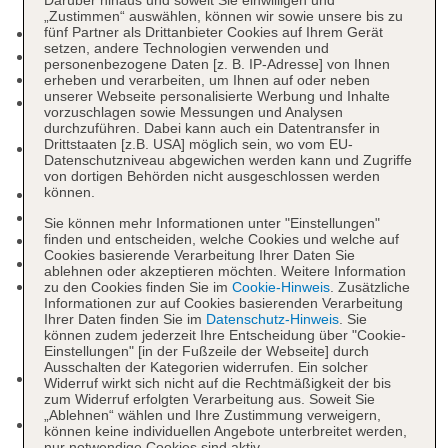
Darüber hinaus und soweit Sie einwilligen und
„Zustimmen“ auswählen, können wir sowie unsere bis zu
Check-in Zeit ab 15:00 Uhr
fünf Partner als Drittanbieter Cookies auf Ihrem Gerät
setzen, andere Technologien verwenden und
Check-out Zeit bis 12:00 Uhr
personenbezogene Daten [z. B. IP-Adresse] von Ihnen
Hoteleröffnung: 2018
erheben und verarbeiten, um Ihnen auf oder neben
unserer Webseite personalisierte Werbung und Inhalte
Rezeption: täglich 24 Stunden, Sprachen:
vorzuschlagen sowie Messungen und Analysen
deutsch, englisch
durchzuführen. Dabei kann auch ein Datentransfer in
Drittstaaten [z.B. USA] möglich sein, wo vom EU-
Gästebetreuung: Sprachen: deutsch, englisch,
Datenschutzniveau abgewichen werden kann und Zugriffe
französisch
von dortigen Behörden nicht ausgeschlossen werden
können.
Lift
Geldautomat in der Unterkunft
Sie können mehr Informationen unter "Einstellungen"
Gartenanlage, Sonnenterrasse
finden und entscheiden, welche Cookies und welche auf
Cookies basierende Verarbeitung Ihrer Daten Sie
Pools: 3
ablehnen oder akzeptieren möchten. Weitere Information
Infinitypool „Main Pool“: ohne Gebühr, Outdoor,
zu den Cookies finden Sie im
Cookie-Hinweis
. Zusätzliche
Informationen zur auf Cookies basierenden Verarbeitung
Süßwasser, Daybeds: ohne Gebühr, Liegen: ohne
Ihrer Daten finden Sie im
Datenschutz-Hinweis
. Sie
Gebühr, Liegestühle: ohne Gebühr,
können zudem jederzeit Ihre Entscheidung über "Cookie-
Einstellungen" [in der Fußzeile der Webseite] durch
Sonnenschirme: ohne Gebühr
Ausschalten der Kategorien widerrufen. Ein solcher
Kinderpool „Kid's Pool“: von 4 Jahre bis 12 Jahre,
Widerruf wirkt sich nicht auf die Rechtmäßigkeit der bis
zum Widerruf erfolgten Verarbeitung aus. Soweit Sie
ohne Gebühr, Outdoor
„Ablehnen“ wählen und Ihre Zustimmung verweigern,
Adults-only-Pool „Cascade Pool“: ab 16 Jahre,
können keine individuellen Angebote unterbreitet werden,
ohne Gebühr, Outdoor, Daybeds: ohne Gebühr,
nur notwendige Cookies sind aktiv.