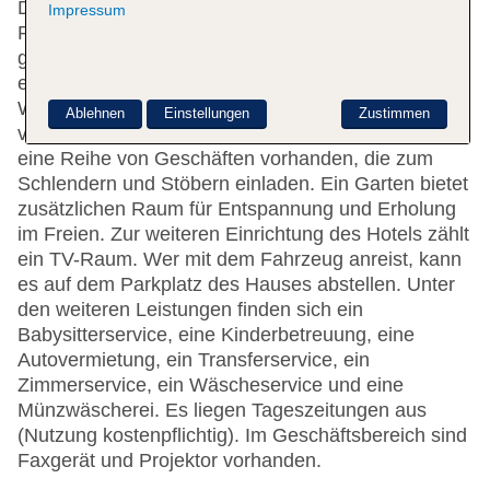
Dieses Hotel verfügt über 4 Aufzüge und eine
Impressum
Rezeption. Zu den Einrichtungen des Hauses
gehören eine Gepäckaufbewahrung, ein Safe und
eine Wechselstube. In der Unterbringung steht
WLAN zur Verfügung. Hilfestellung bei der Buchung
Ablehnen
Einstellungen
Zustimmen
von Ausflügen wird am Tourdesk geboten. Es ist
eine Reihe von Geschäften vorhanden, die zum
Schlendern und Stöbern einladen. Ein Garten bietet
zusätzlichen Raum für Entspannung und Erholung
im Freien. Zur weiteren Einrichtung des Hotels zählt
ein TV-Raum. Wer mit dem Fahrzeug anreist, kann
es auf dem Parkplatz des Hauses abstellen. Unter
den weiteren Leistungen finden sich ein
Babysitterservice, eine Kinderbetreuung, eine
Autovermietung, ein Transferservice, ein
Zimmerservice, ein Wäscheservice und eine
Münzwäscherei. Es liegen Tageszeitungen aus
(Nutzung kostenpflichtig). Im Geschäftsbereich sind
Faxgerät und Projektor vorhanden.