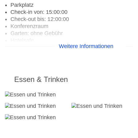
Parkplatz
Check-in von: 15:00:00
Check-out bis: 12:00:00
Konferenzraum
Garten: ohne Gebühr
Hotelsafe
Weitere Informationen
WLAN/WiFi im Hotel
Lift
Anzahl der Konferenzräume: 1
Anzahl der Aufzüge: 4
Rezeption
Essen & Trinken
Zimmerservice
Sonnenterrasse
Gesamtanzahl der Zimmer: 218
Pools:Kinderbecken, Outdoor Pool,
Sonnenschirme am Pool, Liegen am Pool
Zahlungsarten: American Express, Diners Club,
Mastercard, Visa
Landeskategorie: 4 Sterne