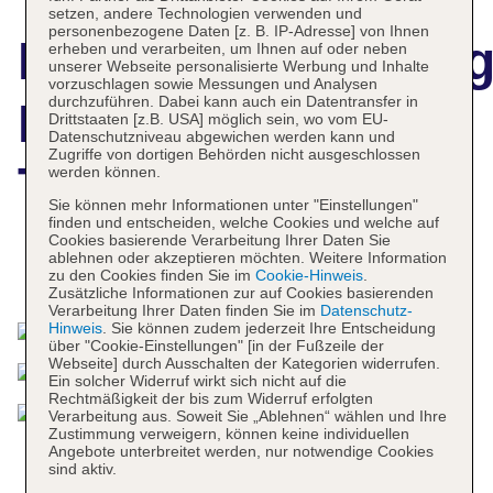
setzen, andere Technologien verwenden und
personenbezogene Daten [z. B. IP-Adresse] von Ihnen
Hotelbeschreibun
erheben und verarbeiten, um Ihnen auf oder neben
unserer Webseite personalisierte Werbung und Inhalte
vorzuschlagen sowie Messungen und Analysen
durchzuführen. Dabei kann auch ein Datentransfer in
King Solomon
Drittstaaten [z.B. USA] möglich sein, wo vom EU-
Datenschutzniveau abgewichen werden kann und
Zugriffe von dortigen Behörden nicht ausgeschlossen
Tiberias Hotel
werden können.
Sie können mehr Informationen unter "Einstellungen"
finden und entscheiden, welche Cookies und welche auf
Cookies basierende Verarbeitung Ihrer Daten Sie
ablehnen oder akzeptieren möchten. Weitere Information
Das bietet Ihre Unterkunft
zu den Cookies finden Sie im
Cookie-Hinweis
.
Zusätzliche Informationen zur auf Cookies basierenden
Verarbeitung Ihrer Daten finden Sie im
Datenschutz-
Hinweis
. Sie können zudem jederzeit Ihre Entscheidung
über "Cookie-Einstellungen" [in der Fußzeile der
Webseite] durch Ausschalten der Kategorien widerrufen.
Ein solcher Widerruf wirkt sich nicht auf die
Rechtmäßigkeit der bis zum Widerruf erfolgten
Verarbeitung aus. Soweit Sie „Ablehnen“ wählen und Ihre
Zustimmung verweigern, können keine individuellen
Angebote unterbreitet werden, nur notwendige Cookies
sind aktiv.