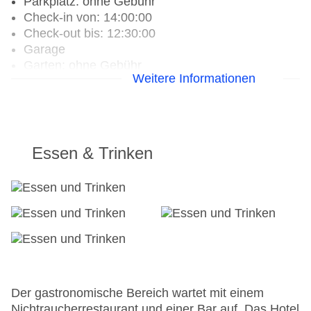
Parkplatz: ohne Gebühr
Check-in von: 14:00:00
Check-out bis: 12:30:00
Garage
Garten: ohne Gebühr
Weitere Informationen
Hotelsafe
WLAN/WiFi im Hotel
Letzte umfassende Renovierung: 2001
Lift
Anzahl der Aufzüge: 1
Essen & Trinken
Zimmerservice
Sonnenterrasse: ohne Gebühr
Gesamtanzahl der Stockwerke: 5
Gesamtanzahl der Zimmer: 32
Zahlungsarten: Mastercard, Visa
Landeskategorie: 3 Sterne
Der gastronomische Bereich wartet mit einem
Nichtraucherrestaurant und einer Bar auf. Das Hotel