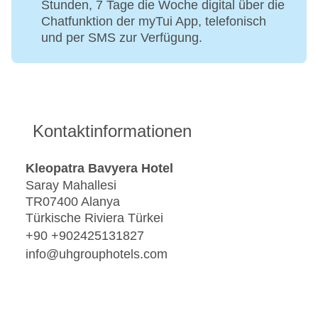
Stunden, 7 Tage die Woche digital über die
Chatfunktion der myTui App, telefonisch
und per SMS zur Verfügung.
Kontaktinformationen
Kleopatra Bavyera Hotel
Saray Mahallesi
TR07400 Alanya
Türkische Riviera Türkei
+90 +902425131827
info@uhgrouphotels.com