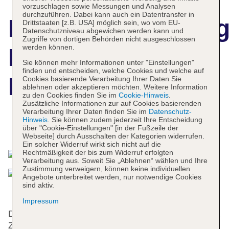
vorzuschlagen sowie Messungen und Analysen
durchzuführen. Dabei kann auch ein Datentransfer in
Hotelbeschreibun
Drittstaaten [z.B. USA] möglich sein, wo vom EU-
Datenschutzniveau abgewichen werden kann und
Zugriffe von dortigen Behörden nicht ausgeschlossen
werden können.
Kleopatra
Sie können mehr Informationen unter "Einstellungen"
finden und entscheiden, welche Cookies und welche auf
Bavyera Hotel
Cookies basierende Verarbeitung Ihrer Daten Sie
ablehnen oder akzeptieren möchten. Weitere Information
zu den Cookies finden Sie im
Cookie-Hinweis
.
Zusätzliche Informationen zur auf Cookies basierenden
Verarbeitung Ihrer Daten finden Sie im
Datenschutz-
Hinweis
. Sie können zudem jederzeit Ihre Entscheidung
Das bietet Ihre Unterkunft
über "Cookie-Einstellungen" [in der Fußzeile der
Webseite] durch Ausschalten der Kategorien widerrufen.
Ein solcher Widerruf wirkt sich nicht auf die
Rechtmäßigkeit der bis zum Widerruf erfolgten
Verarbeitung aus. Soweit Sie „Ablehnen“ wählen und Ihre
Zustimmung verweigern, können keine individuellen
Angebote unterbreitet werden, nur notwendige Cookies
sind aktiv.
Impressum
Die Unterbringung mit einem Aufzug verfügt über 32
Zimmer. An der Rezeption im Empfangsbereich