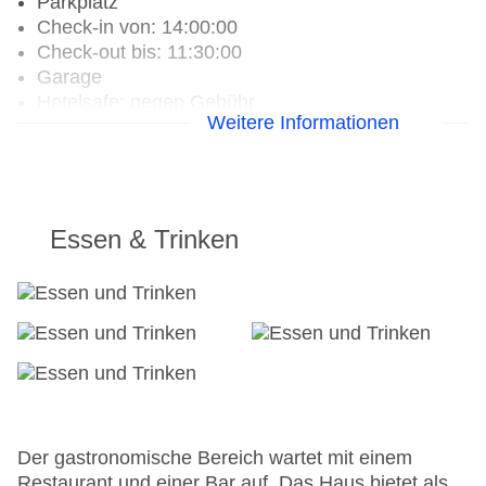
Parkplatz
Check-in von: 14:00:00
Check-out bis: 11:30:00
Garage
Hotelsafe: gegen Gebühr
Weitere Informationen
WLAN/WiFi im Hotel
Letzte umfassende Renovierung: 2013
Lift
Minimarkt
Anzahl der Aufzüge: 1
Essen & Trinken
Zimmerservice
Sonnenterrasse: ohne Gebühr
Gesamtanzahl der Stockwerke: 5
Gesamtanzahl der Zimmer: 43
Zahlungsarten: Mastercard, Visa
Landeskategorie: 3 Sterne
Der gastronomische Bereich wartet mit einem
Restaurant und einer Bar auf. Das Haus bietet als