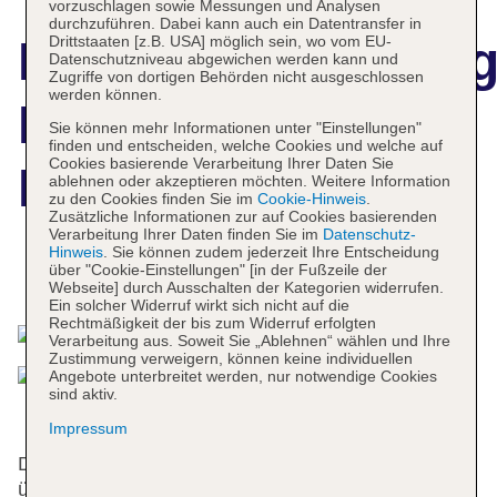
vorzuschlagen sowie Messungen und Analysen
durchzuführen. Dabei kann auch ein Datentransfer in
Drittstaaten [z.B. USA] möglich sein, wo vom EU-
Hotelbeschreibun
Datenschutzniveau abgewichen werden kann und
Zugriffe von dortigen Behörden nicht ausgeschlossen
werden können.
Kleopatra Bebek
Sie können mehr Informationen unter "Einstellungen"
finden und entscheiden, welche Cookies und welche auf
Cookies basierende Verarbeitung Ihrer Daten Sie
Hotel
ablehnen oder akzeptieren möchten. Weitere Information
zu den Cookies finden Sie im
Cookie-Hinweis
.
Zusätzliche Informationen zur auf Cookies basierenden
Verarbeitung Ihrer Daten finden Sie im
Datenschutz-
Hinweis
. Sie können zudem jederzeit Ihre Entscheidung
über "Cookie-Einstellungen" [in der Fußzeile der
Das bietet Ihre Unterkunft
Webseite] durch Ausschalten der Kategorien widerrufen.
Ein solcher Widerruf wirkt sich nicht auf die
Rechtmäßigkeit der bis zum Widerruf erfolgten
Verarbeitung aus. Soweit Sie „Ablehnen“ wählen und Ihre
Zustimmung verweigern, können keine individuellen
Angebote unterbreitet werden, nur notwendige Cookies
sind aktiv.
Impressum
Das Hotel bietet 43 Nichtraucherzimmer und verfügt
über einen Aufzug. Das freundliche Personal an der