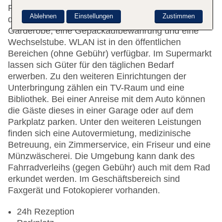
Rezeption ist gerne bei allen Fragen behilflich. Zu
Ablehnen
Einstellungen
Zustimmen
den Einrichtungen des Hauses gehören eine
Garderobe, eine Gepäckaufbewahrung und eine
Wechselstube. WLAN ist in den öffentlichen
Bereichen (ohne Gebühr) verfügbar. Im Supermarkt
lassen sich Güter für den täglichen Bedarf
erwerben. Zu den weiteren Einrichtungen der
Unterbringung zählen ein TV-Raum und eine
Bibliothek. Bei einer Anreise mit dem Auto können
die Gäste dieses in einer Garage oder auf dem
Parkplatz parken. Unter den weiteren Leistungen
finden sich eine Autovermietung, medizinische
Betreuung, ein Zimmerservice, ein Friseur und eine
Münzwäscherei. Die Umgebung kann dank des
Fahrradverleihs (gegen Gebühr) auch mit dem Rad
erkundet werden. Im Geschäftsbereich sind
Faxgerät und Fotokopierer vorhanden.
24h Rezeption