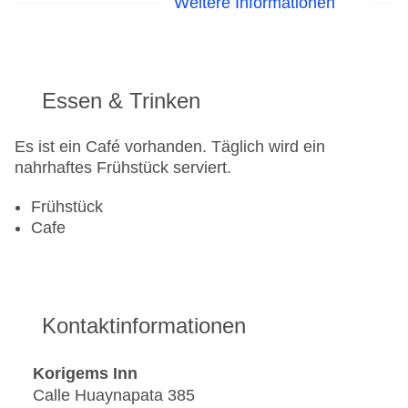
Weitere Informationen
Lift
Anzahl der Aufzüge: 1
Zimmerservice
Gesamtanzahl der Zimmer: 9
Zahlungsarten: American Express, Diners Club,
Essen & Trinken
Mastercard, Visa
Landeskategorie: 3 Sterne
Es ist ein Café vorhanden. Täglich wird ein
nahrhaftes Frühstück serviert.
Frühstück
Cafe
Kontaktinformationen
Korigems Inn
Calle Huaynapata 385