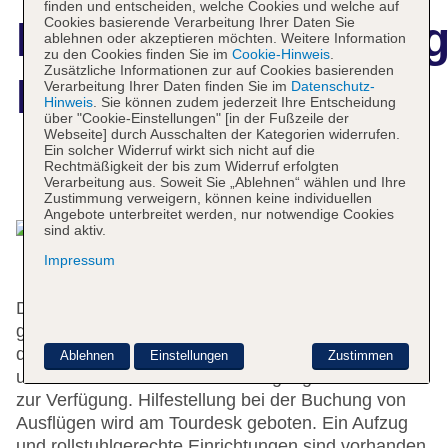
finden und entscheiden, welche Cookies und welche auf
Hotelbeschreibun
Cookies basierende Verarbeitung Ihrer Daten Sie
ablehnen oder akzeptieren möchten. Weitere Information
zu den Cookies finden Sie im
Cookie-Hinweis
.
Zusätzliche Informationen zur auf Cookies basierenden
Korigems Inn
Verarbeitung Ihrer Daten finden Sie im
Datenschutz-
Hinweis
. Sie können zudem jederzeit Ihre Entscheidung
über "Cookie-Einstellungen" [in der Fußzeile der
Webseite] durch Ausschalten der Kategorien widerrufen.
Ein solcher Widerruf wirkt sich nicht auf die
Rechtmäßigkeit der bis zum Widerruf erfolgten
Das bietet Ihre Unterkunft
Verarbeitung aus. Soweit Sie „Ablehnen“ wählen und Ihre
Zustimmung verweigern, können keine individuellen
Angebote unterbreitet werden, nur notwendige Cookies
sind aktiv.
Impressum
Das freundliche Personal an der Rezeption ist
gerne bei allen Fragen behilflich. Die Einrichtung
des Hauses umfasst eine Gepäckaufbewahrung
Ablehnen
Einstellungen
Zustimmen
und einen Safe. In der Unterbringung steht WLAN
zur Verfügung. Hilfestellung bei der Buchung von
Ausflügen wird am Tourdesk geboten. Ein Aufzug
und rollstuhlgerechte Einrichtungen sind vorhanden.