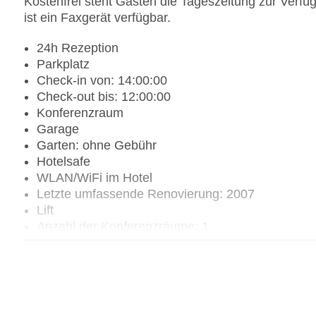
Kostenfrei steht Gästen die Tageszeitung zur Verfü
ist ein Faxgerät verfügbar.
24h Rezeption
Parkplatz
Check-in von: 14:00:00
Check-out bis: 12:00:00
Konferenzraum
Garage
Garten: ohne Gebühr
Hotelsafe
WLAN/WiFi im Hotel
Letzte umfassende Renovierung: 2007
Lift
Anzahl der Konferenzräume: 1
Anzahl der Aufzüge: 1
Zimmerservice
Sonnenterrasse
Gesamtanzahl der Stockwerke: 1
Gesamtanzahl der Zimmer: 170