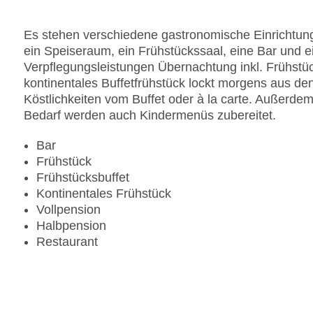
Pools:Kinderbecken, Outdoor Pool, Sonnenschir
Zahlungsarten: American Express, Diners Club, 
Es stehen verschiedene gastronomische Einrichtung
Landeskategorie: 4 Sterne
ein Speiseraum, ein Frühstückssaal, eine Bar und e
Verpflegungsleistungen Übernachtung inkl. Frühstü
kontinentales Buffetfrühstück lockt morgens aus de
Köstlichkeiten vom Buffet oder à la carte. Außerdem
Bedarf werden auch Kindermenüs zubereitet.
Bar
Frühstück
Frühstücksbuffet
Kontinentales Frühstück
Vollpension
Halbpension
Restaurant