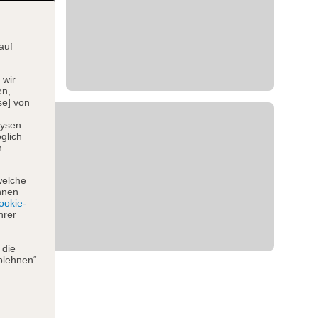
auf
 wir
en,
se] von
lysen
glich
n
welche
hnen
okie-
hrer
 die
blehnen“