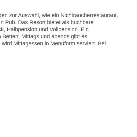
me am Pool, Liegen am Pool
EC Maestro, Mastercard, Visa
en zur Auswahl, wie ein Nichtraucherrestaurant,
in Pub. Das Resort bietet als buchbare
ck, Halbpension und Vollpension. Ein
n Betten. Mittags und abends gibt es
 wird Mittagessen in Menüform serviert. Bei