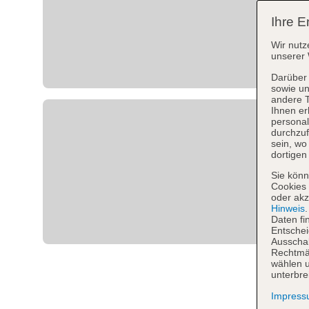
Ihre E
Wir nutz
unserer 
Darüber 
sowie un
andere 
Ihnen er
personal
durchzuf
sein, w
dortigen
Sie könn
Cookies 
oder akz
Hinweis
Daten fi
Entschei
Ausschal
Rechtmäß
wählen u
unterbre
Impres