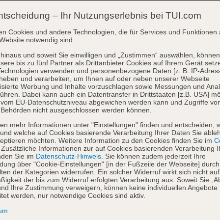
ntscheidung – Ihr Nutzungserlebnis bei TUI.com
en Cookies und andere Technologien, die für Services und Funktionen 
Website notwendig sind.
hinaus und soweit Sie einwilligen und „Zustimmen“ auswählen, können
sere bis zu fünf Partner als Drittanbieter Cookies auf Ihrem Gerät setz
Technologien verwenden und personenbezogene Daten [z. B. IP-Adres
heben und verarbeiten, um Ihnen auf oder neben unserer Webseite
isierte Werbung und Inhalte vorzuschlagen sowie Messungen und Ana
ühren. Dabei kann auch ein Datentransfer in Drittstaaten [z.B. USA] mö
o vom EU-Datenschutzniveau abgewichen werden kann und Zugriffe vo
 Behörden nicht ausgeschlossen werden können.
en mehr Informationen unter "Einstellungen" finden und entscheiden, 
und welche auf Cookies basierende Verarbeitung Ihrer Daten Sie able
eptieren möchten. Weitere Information zu den Cookies finden Sie im
Co
. Zusätzliche Informationen zur auf Cookies basierenden Verarbeitung I
nden Sie im
Datenschutz-Hinweis
. Sie können zudem jederzeit Ihre
dung über "Cookie-Einstellungen" [in der Fußzeile der Webseite] durch
ten der Kategorien widerrufen. Ein solcher Widerruf wirkt sich nicht auf
igkeit der bis zum Widerruf erfolgten Verarbeitung aus. Soweit Sie „A
nd Ihre Zustimmung verweigern, können keine individuellen Angebote
itet werden, nur notwendige Cookies sind aktiv.
sum