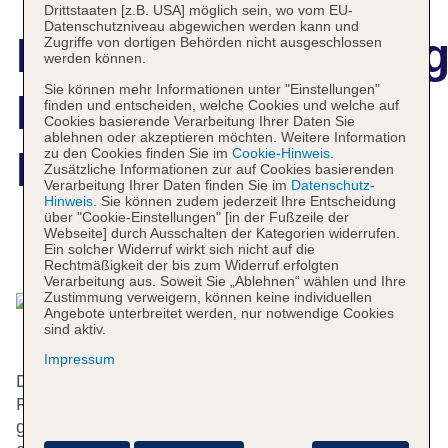
Drittstaaten [z.B. USA] möglich sein, wo vom EU-
Datenschutzniveau abgewichen werden kann und
Hotelbeschreibun
Zugriffe von dortigen Behörden nicht ausgeschlossen
werden können.
Sie können mehr Informationen unter "Einstellungen"
Krumlovská
finden und entscheiden, welche Cookies und welche auf
Cookies basierende Verarbeitung Ihrer Daten Sie
ablehnen oder akzeptieren möchten. Weitere Information
Pohádka
zu den Cookies finden Sie im
Cookie-Hinweis
.
Zusätzliche Informationen zur auf Cookies basierenden
Verarbeitung Ihrer Daten finden Sie im
Datenschutz-
Hinweis
. Sie können zudem jederzeit Ihre Entscheidung
über "Cookie-Einstellungen" [in der Fußzeile der
Webseite] durch Ausschalten der Kategorien widerrufen.
Das bietet Ihre Unterkunft
Ein solcher Widerruf wirkt sich nicht auf die
Rechtmäßigkeit der bis zum Widerruf erfolgten
Verarbeitung aus. Soweit Sie „Ablehnen“ wählen und Ihre
Zustimmung verweigern, können keine individuellen
Angebote unterbreitet werden, nur notwendige Cookies
sind aktiv.
Impressum
Dieses Hotel verfügt über einen Aufzug und eine
Rezeption. Zu den Einrichtungen des Hauses
gehören eine Gepäckaufbewahrung, ein Safe und