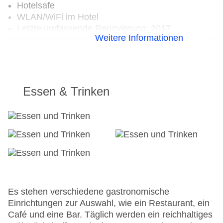
Hotelsafe
WLAN/WiFi im Hotel
Letzte umfassende Renovierung: 2017
Weitere Informationen
Lift
Anzahl der Aufzüge: 1
Haustiere: gegen Gebühr
Zimmerservice
Gesamtanzahl der Stockwerke: 3
Essen & Trinken
Gesamtanzahl der Zimmer: 9
Zahlungsarten: American Express, EC Maestro,
Mastercard, Visa
Landeskategorie: 3,5 Sterne
Es stehen verschiedene gastronomische
Einrichtungen zur Auswahl, wie ein Restaurant, ein
Café und eine Bar. Täglich werden ein reichhaltiges