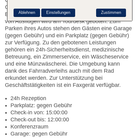
Gepäckaufbewahrung, ein Safe und ein
Getränkeautomat. WLAN ist in den öffentlichen
Ablehnen
Einstellungen
Zustimmen
Bereichen verfügbar. Hilfestellung bei der Buchung
von Ausflügen wird am Tourdesk geboten. Zum
Parken ihres Autos stehen den Gästen eine Garage
(gegen Gebühr) und ein Parkplatz (gegen Gebühr)
zur Verfügung. Zu den gebotenen Leistungen
gehören ein 24h-Sicherheitsdienst, medizinische
Betreuung, ein Zimmerservice, ein Wäscheservice
und eine Münzwäscherei. Die Umgebung kann
dank des Fahrradverleihs auch mit dem Rad
erkundet werden. Zur Unterstützung bei
Geschäftstätigkeiten ist ein Faxgerät verfügbar.
24h Rezeption
Parkplatz: gegen Gebühr
Check-in von: 15:00:00
Check-out bis: 12:00:00
Konferenzraum
Garage: gegen Gebühr