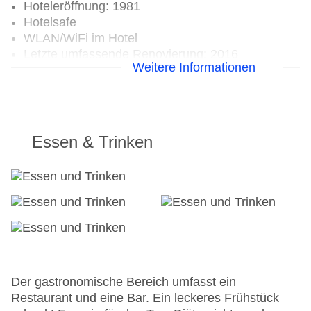
Hoteleröffnung: 1981
Hotelsafe
WLAN/WiFi im Hotel
Letzte umfassende Renovierung: 2016
Weitere Informationen
Lift
Anzahl der Konferenzräume: 1
Anzahl der Aufzüge: 1
Zimmerservice
Gesamtanzahl der Stockwerke: 10
Essen & Trinken
Gesamtanzahl der Zimmer: 214
Zahlungsarten: American Express, Diners Club,
Mastercard, Visa
Landeskategorie: 4 Sterne
Der gastronomische Bereich umfasst ein
Restaurant und eine Bar. Ein leckeres Frühstück