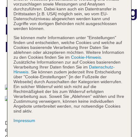
vorzuschlagen sowie Messungen und Analysen
Hotelbeschreibun
durchzuführen. Dabei kann auch ein Datentransfer in
Drittstaaten [z.B. USA] möglich sein, wo vom EU-
Datenschutzniveau abgewichen werden kann und
Zugriffe von dortigen Behörden nicht ausgeschlossen
Kyoto Century
werden können.
Sie können mehr Informationen unter "Einstellungen"
Hotel
finden und entscheiden, welche Cookies und welche auf
Cookies basierende Verarbeitung Ihrer Daten Sie
ablehnen oder akzeptieren möchten. Weitere Information
zu den Cookies finden Sie im
Cookie-Hinweis
.
Zusätzliche Informationen zur auf Cookies basierenden
Verarbeitung Ihrer Daten finden Sie im
Datenschutz-
Das bietet Ihre Unterkunft
Hinweis
. Sie können zudem jederzeit Ihre Entscheidung
über "Cookie-Einstellungen" [in der Fußzeile der
Webseite] durch Ausschalten der Kategorien widerrufen.
Ein solcher Widerruf wirkt sich nicht auf die
Rechtmäßigkeit der bis zum Widerruf erfolgten
Verarbeitung aus. Soweit Sie „Ablehnen“ wählen und Ihre
Zustimmung verweigern, können keine individuellen
Angebote unterbreitet werden, nur notwendige Cookies
sind aktiv.
Impressum
Diese Unterbringung verfügt über einen Aufzug und
eine Rezeption. Zur Einrichtung gehören eine