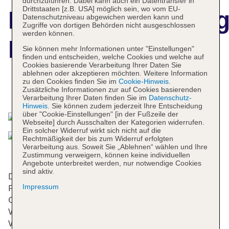
durchzuführen. Dabei kann auch ein Datentransfer in
Drittstaaten [z.B. USA] möglich sein, wo vom EU-
Hotelbeschreibun
Datenschutzniveau abgewichen werden kann und
Zugriffe von dortigen Behörden nicht ausgeschlossen
werden können.
Kyoto Tower
Sie können mehr Informationen unter "Einstellungen"
finden und entscheiden, welche Cookies und welche auf
Cookies basierende Verarbeitung Ihrer Daten Sie
ablehnen oder akzeptieren möchten. Weitere Information
zu den Cookies finden Sie im
Cookie-Hinweis
.
Zusätzliche Informationen zur auf Cookies basierenden
Das bietet Ihre Unterkunft
Verarbeitung Ihrer Daten finden Sie im
Datenschutz-
Hinweis
. Sie können zudem jederzeit Ihre Entscheidung
über "Cookie-Einstellungen" [in der Fußzeile der
Webseite] durch Ausschalten der Kategorien widerrufen.
Ein solcher Widerruf wirkt sich nicht auf die
Rechtmäßigkeit der bis zum Widerruf erfolgten
Verarbeitung aus. Soweit Sie „Ablehnen“ wählen und Ihre
Zustimmung verweigern, können keine individuellen
Angebote unterbreitet werden, nur notwendige Cookies
sind aktiv.
Dieses Hotel verfügt über einen Aufzug und eine
Impressum
Rezeption. Die Einrichtung umfasst eine
Gepäckaufbewahrung, einen Safe, eine
Wechselstube und einen Getränkeautomaten. Per
WLAN erhalten die Gäste Zugang zum Internet.