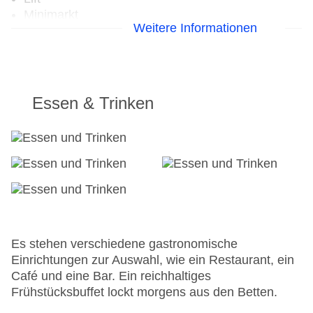
Minimarkt
Weitere Informationen
Anzahl der Konferenzräume: 1
Anzahl der Aufzüge: 1
Gesamtanzahl der Zimmer: 161
Zahlungsarten: American Express, Diners Club,
Mastercard, Visa
Essen & Trinken
Landeskategorie: 4 Sterne
Es stehen verschiedene gastronomische
Einrichtungen zur Auswahl, wie ein Restaurant, ein
Café und eine Bar. Ein reichhaltiges
Frühstücksbuffet lockt morgens aus den Betten.