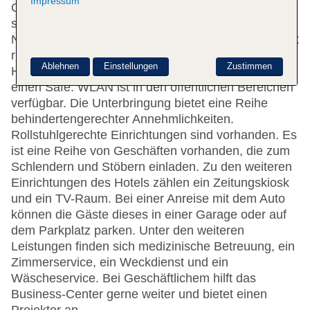
Impressum
Gerne heißt das Hotel die Gäste in einem 7-
stöckigen Haus mit einem Aufzug und 83
Nichtraucherzimmern willkommen. Die Rezeption ist
rund um die Uhr besetzt. Die Einrichtung des
Ablehnen
Einstellungen
Zustimmen
Hauses umfasst eine Gepäckaufbewahrung und
einen Safe. WLAN ist in den öffentlichen Bereichen
verfügbar. Die Unterbringung bietet eine Reihe
behindertengerechter Annehmlichkeiten.
Rollstuhlgerechte Einrichtungen sind vorhanden. Es
ist eine Reihe von Geschäften vorhanden, die zum
Schlendern und Stöbern einladen. Zu den weiteren
Einrichtungen des Hotels zählen ein Zeitungskiosk
und ein TV-Raum. Bei einer Anreise mit dem Auto
können die Gäste dieses in einer Garage oder auf
dem Parkplatz parken. Unter den weiteren
Leistungen finden sich medizinische Betreuung, ein
Zimmerservice, ein Weckdienst und ein
Wäscheservice. Bei Geschäftlichem hilft das
Business-Center gerne weiter und bietet einen