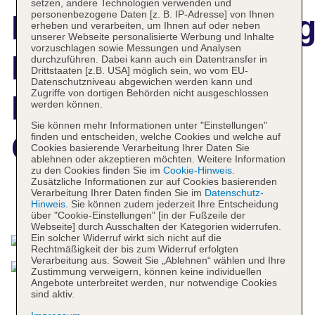
setzen, andere Technologien verwenden und
personenbezogene Daten [z. B. IP-Adresse] von Ihnen
Hotelbeschreibun
erheben und verarbeiten, um Ihnen auf oder neben
unserer Webseite personalisierte Werbung und Inhalte
vorzuschlagen sowie Messungen und Analysen
La Clef Tour Eiffel
durchzuführen. Dabei kann auch ein Datentransfer in
Drittstaaten [z.B. USA] möglich sein, wo vom EU-
Datenschutzniveau abgewichen werden kann und
Zugriffe von dortigen Behörden nicht ausgeschlossen
Paris by The
werden können.
Sie können mehr Informationen unter "Einstellungen"
Crest Collection
finden und entscheiden, welche Cookies und welche auf
Cookies basierende Verarbeitung Ihrer Daten Sie
ablehnen oder akzeptieren möchten. Weitere Information
zu den Cookies finden Sie im
Cookie-Hinweis
.
Zusätzliche Informationen zur auf Cookies basierenden
Verarbeitung Ihrer Daten finden Sie im
Datenschutz-
Das bietet Ihre Unterkunft
Hinweis
. Sie können zudem jederzeit Ihre Entscheidung
über "Cookie-Einstellungen" [in der Fußzeile der
Webseite] durch Ausschalten der Kategorien widerrufen.
Ein solcher Widerruf wirkt sich nicht auf die
Rechtmäßigkeit der bis zum Widerruf erfolgten
Verarbeitung aus. Soweit Sie „Ablehnen“ wählen und Ihre
Zustimmung verweigern, können keine individuellen
Angebote unterbreitet werden, nur notwendige Cookies
sind aktiv.