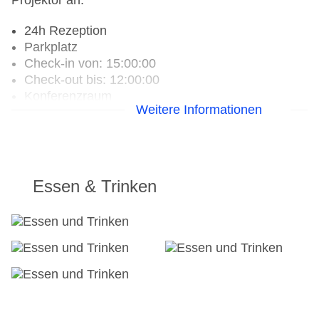
Projektor an.
24h Rezeption
Parkplatz
Check-in von: 15:00:00
Check-out bis: 12:00:00
Konferenzraum
Weitere Informationen
Garage
Hoteleröffnung: 1993
Hotelsafe
WLAN/WiFi im Hotel
Letzte umfassende Renovierung: 2024
Essen & Trinken
Lift
Anzahl der Aufzüge: 1
Haustiere auf Anfrage: gegen Gebühr
Zimmerservice
Gesamtanzahl der Stockwerke: 7
Gesamtanzahl der Zimmer: 83
Zahlungsarten: American Express, Diners Club,
EC Maestro, Mastercard, Visa