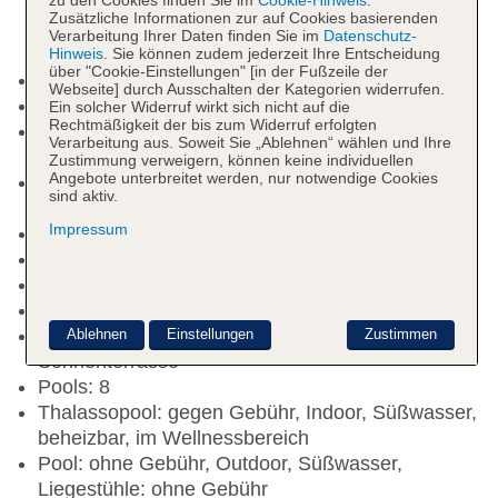
Zusätzliche Informationen zur auf Cookies basierenden
Verarbeitung Ihrer Daten finden Sie im
Datenschutz-
Hinweis
. Sie können zudem jederzeit Ihre Entscheidung
über "Cookie-Einstellungen" [in der Fußzeile der
Check-in Zeit ab 15:00 Uhr
Webseite] durch Ausschalten der Kategorien widerrufen.
Check-out Zeit bis 12:00 Uhr
Ein solcher Widerruf wirkt sich nicht auf die
Rechtmäßigkeit der bis zum Widerruf erfolgten
Early Check-in: gegen Gebühr, Anfrage &
Verarbeitung aus. Soweit Sie „Ablehnen“ wählen und Ihre
Reservierung notwendig
Zustimmung verweigern, können keine individuellen
Angebote unterbreitet werden, nur notwendige Cookies
Late Check-out: gegen Gebühr, Anfrage &
sind aktiv.
Reservierung notwendig
Impressum
Rezeption, Geldwechsel möglich
Lift
Gemeinschaftslounge/TV-Bereich
Geldautomat in der Unterkunft
Gartenanlage, begrünter Innenhof,
Ablehnen
Einstellungen
Zustimmen
Sonnenterrasse
Pools: 8
Thalassopool: gegen Gebühr, Indoor, Süßwasser,
beheizbar, im Wellnessbereich
Pool: ohne Gebühr, Outdoor, Süßwasser,
Liegestühle: ohne Gebühr