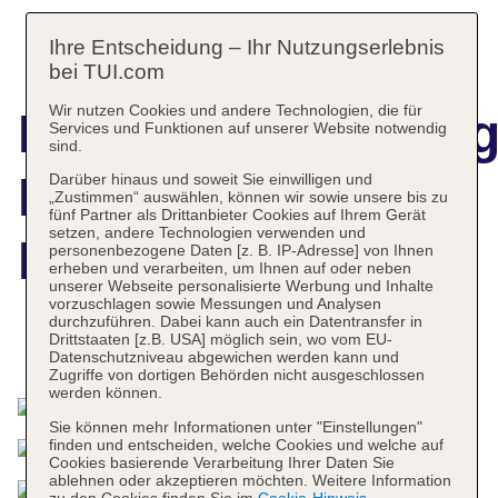
Ihre Entscheidung – Ihr Nutzungserlebnis
bei TUI.com
Wir nutzen Cookies und andere Technologien, die für
Hotelbeschreibun
Services und Funktionen auf unserer Website notwendig
sind.
La Palma
Darüber hinaus und soweit Sie einwilligen und
„Zustimmen“ auswählen, können wir sowie unsere bis zu
fünf Partner als Drittanbieter Cookies auf Ihrem Gerät
setzen, andere Technologien verwenden und
Princess
personenbezogene Daten [z. B. IP-Adresse] von Ihnen
erheben und verarbeiten, um Ihnen auf oder neben
unserer Webseite personalisierte Werbung und Inhalte
vorzuschlagen sowie Messungen und Analysen
durchzuführen. Dabei kann auch ein Datentransfer in
Drittstaaten [z.B. USA] möglich sein, wo vom EU-
Das bietet Ihre Unterkunft
Datenschutzniveau abgewichen werden kann und
Zugriffe von dortigen Behörden nicht ausgeschlossen
werden können.
Sie können mehr Informationen unter "Einstellungen"
finden und entscheiden, welche Cookies und welche auf
Cookies basierende Verarbeitung Ihrer Daten Sie
ablehnen oder akzeptieren möchten. Weitere Information
zu den Cookies finden Sie im
Cookie-Hinweis
.