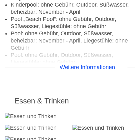
Kinderpool: ohne Gebühr, Outdoor, Süßwasser,
beheizbar: November - April
Pool „Beach Pool“: ohne Gebühr, Outdoor,
Süßwasser, Liegestühle: ohne Gebühr
Pool: ohne Gebühr, Outdoor, Süßwasser,
beheizbar: November - April, Liegestühle: ohne
Gebühr
Pool: ohne Gebühr, Outdoor, Süßwasser,
Liegestühle: ohne Gebühr
Weitere Informationen
Pool: ohne Gebühr, Outdoor, Süßwasser,
Liegestühle: ohne Gebühr
Pool: ohne Gebühr, Outdoor, Süßwasser,
Liegestühle: ohne Gebühr
Whirlpool: gegen Gebühr, Indoor, im
Essen & Trinken
Wellnessbereich
Badetücher: gegen Kaution
Souvenirshop, Minimarkt
Diskothek/Nachtclub
Internet: WLAN/WiFi, im gesamten Hotel