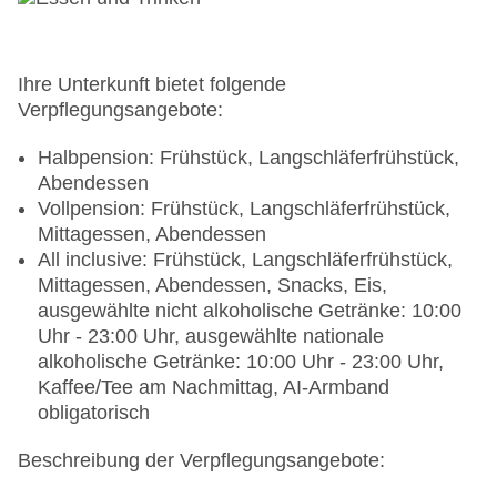
(Anlage): ohne Gebühr
Wäscheservice: gegen Gebühr
Gepäckservice
Zahlungsarten: TUI Card / VISA, MasterCard,
Ihre Unterkunft bietet folgende
American Express
Verpflegungsangebote:
Haustiere nicht erlaubt
Parkmöglichkeiten: Parkplatz (nach
Halbpension: Frühstück, Langschläferfrühstück,
Verfügbarkeit), unbewacht: ohne Gebühr
Abendessen
Tagungseinrichtungen: Konferenzräume: 1,
Vollpension: Frühstück, Langschläferfrühstück,
klimatisierte Tagungsräume, Tageslicht,
Mittagessen, Abendessen
Tagungsequipment: gegen Gebühr, Coffee
All inclusive: Frühstück, Langschläferfrühstück,
Breaks: gegen Gebühr
Mittagessen, Abendessen, Snacks, Eis,
Größe des Hotels/Anlage: 125 qm
ausgewählte nicht alkoholische Getränke: 10:00
Gebäudeanzahl: 15, Etagen: 3, Zimmer: 484,
Uhr - 23:00 Uhr, ausgewählte nationale
Nebengebäude: 13
alkoholische Getränke: 10:00 Uhr - 23:00 Uhr,
Landeskategorie: 4 Sterne
Kaffee/Tee am Nachmittag, AI-Armband
obligatorisch
Beschreibung der Verpflegungsangebote: