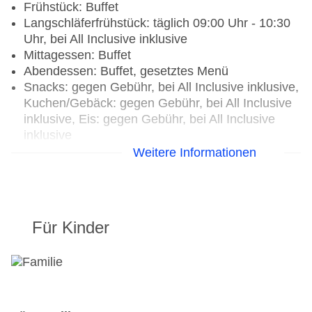
Frühstück: Buffet
Langschläferfrühstück: täglich 09:00 Uhr - 10:30
Uhr, bei All Inclusive inklusive
Mittagessen: Buffet
Abendessen: Buffet, gesetztes Menü
Snacks: gegen Gebühr, bei All Inclusive inklusive,
Kuchen/Gebäck: gegen Gebühr, bei All Inclusive
inklusive, Eis: gegen Gebühr, bei All Inclusive
inklusive
Getränke: ausgewählte nicht alkoholische
Weitere Informationen
Getränke: 10:00 Uhr - 23:00 Uhr, gegen Gebühr,
bei All Inclusive inklusive, ausgewählte nationale
alkoholische Getränke: 10:00 Uhr - 23:00 Uhr,
gegen Gebühr, bei All Inclusive inklusive,
Für Kinder
ausgewählte internationale alkoholische
Getränke: gegen Gebühr, Kaffee/Tee am
Nachmittag: gegen Gebühr
Restaurants: 4
Hauptrestaurant „Food Market“: Küche: