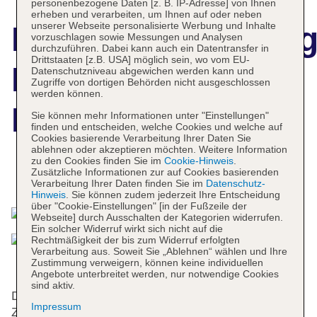
personenbezogene Daten [z. B. IP-Adresse] von Ihnen
erheben und verarbeiten, um Ihnen auf oder neben
unserer Webseite personalisierte Werbung und Inhalte
Hotelbeschreibun
vorzuschlagen sowie Messungen und Analysen
durchzuführen. Dabei kann auch ein Datentransfer in
Drittstaaten [z.B. USA] möglich sein, wo vom EU-
Lagune Barra
Datenschutzniveau abgewichen werden kann und
Zugriffe von dortigen Behörden nicht ausgeschlossen
werden können.
Hotel
Sie können mehr Informationen unter "Einstellungen"
finden und entscheiden, welche Cookies und welche auf
Cookies basierende Verarbeitung Ihrer Daten Sie
ablehnen oder akzeptieren möchten. Weitere Information
zu den Cookies finden Sie im
Cookie-Hinweis
.
Zusätzliche Informationen zur auf Cookies basierenden
Das bietet Ihre Unterkunft
Verarbeitung Ihrer Daten finden Sie im
Datenschutz-
Hinweis
. Sie können zudem jederzeit Ihre Entscheidung
über "Cookie-Einstellungen" [in der Fußzeile der
Webseite] durch Ausschalten der Kategorien widerrufen.
Ein solcher Widerruf wirkt sich nicht auf die
Rechtmäßigkeit der bis zum Widerruf erfolgten
Verarbeitung aus. Soweit Sie „Ablehnen“ wählen und Ihre
Zustimmung verweigern, können keine individuellen
Angebote unterbreitet werden, nur notwendige Cookies
sind aktiv.
Das Hotel mit einem Aufzug verfügt über 306
Impressum
Zimmer. Das freundliche Personal an der Rezeption