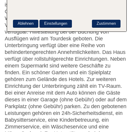
ist gerne bei allen Fragen behilflich. Eine
Gepäckaufbewahrung, ein Safe und eine
Wechselstube stehen als Serviceleistungen zur
Ablehnen
Einstellungen
Zustimmen
Verfügung. WLAN ist in den öffentlichen Bereichen
verfügbar. Hilfestellung bei der Buchung von
Ausflügen wird am Tourdesk geboten. Die
Unterbringung verfügt über eine Reihe von
behindertengerechten Annehmlichkeiten. Das Haus
verfügt über rollstuhlgerechte Einrichtungen. Neben
einem Supermarkt sind weitere Geschäfte zu
finden. Ein schöner Garten und ein Spielplatz
gehören zum Gelände des Hotels. Zur weiteren
Einrichtung der Unterbringung zählt ein TV-Raum.
Bei einer Anreise mit dem Auto können die Gäste
dieses in einer Garage (ohne Gebühr) oder auf dem
Parkplatz (ohne Gebühr) parken. Zu den gebotenen
Leistungen gehören ein 24h-Sicherheitsdienst, ein
Babysitterservice, eine Kinderbetreuung, ein
Zimmerservice, ein Wäscheservice und eine