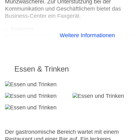
Münzwäscherei. Zur Unterstützung bei der
Kommunikation und Geschäftlichem bietet das
Business-Center ein Faxgerät.
Parkplatz
Weitere Informationen
Konferenzraum
Garage
Hotelsafe
WLAN/WiFi im Hotel
Lift
Essen & Trinken
Minimarkt
Anzahl der Aufzüge: 1
Haustiere
Zimmerservice
Sonnenterrasse
Gesamtanzahl der Zimmer: 306
Pools:Indoor Pool, Outdoor Pool, Sonnenschirme
am Pool, Liegen am Pool
Landeskategorie: 4 Sterne
Der gastronomische Bereich wartet mit einem
Restaurant und einer Bar auf. Ein leckeres