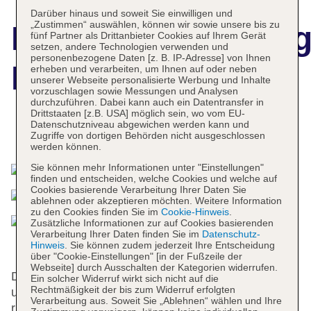
Darüber hinaus und soweit Sie einwilligen und
„Zustimmen“ auswählen, können wir sowie unsere bis zu
Hotelbeschreibun
fünf Partner als Drittanbieter Cookies auf Ihrem Gerät
setzen, andere Technologien verwenden und
personenbezogene Daten [z. B. IP-Adresse] von Ihnen
Lake Louise Inn
erheben und verarbeiten, um Ihnen auf oder neben
unserer Webseite personalisierte Werbung und Inhalte
vorzuschlagen sowie Messungen und Analysen
durchzuführen. Dabei kann auch ein Datentransfer in
Drittstaaten [z.B. USA] möglich sein, wo vom EU-
Datenschutzniveau abgewichen werden kann und
Das bietet Ihre Unterkunft
Zugriffe von dortigen Behörden nicht ausgeschlossen
werden können.
Sie können mehr Informationen unter "Einstellungen"
finden und entscheiden, welche Cookies und welche auf
Cookies basierende Verarbeitung Ihrer Daten Sie
ablehnen oder akzeptieren möchten. Weitere Information
zu den Cookies finden Sie im
Cookie-Hinweis
.
Zusätzliche Informationen zur auf Cookies basierenden
Verarbeitung Ihrer Daten finden Sie im
Datenschutz-
Hinweis
. Sie können zudem jederzeit Ihre Entscheidung
über "Cookie-Einstellungen" [in der Fußzeile der
Webseite] durch Ausschalten der Kategorien widerrufen.
Das Apartmenthotel bietet 248 Nichtraucherzimmer
Ein solcher Widerruf wirkt sich nicht auf die
Rechtmäßigkeit der bis zum Widerruf erfolgten
und verfügt über einen Aufzug. Die Rezeption ist
Verarbeitung aus. Soweit Sie „Ablehnen“ wählen und Ihre
rund um die Uhr besetzt. Die Einrichtung des Hotels