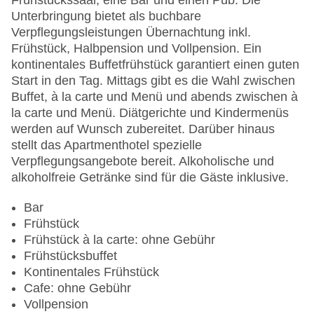
Frühstückssaal, eine Bar und einen Pub. Die
Gesamtanzahl der Zimmer: 248
Unterbringung bietet als buchbare
Pools:Indoor Pool
Verpflegungsleistungen Übernachtung inkl.
Zahlungsarten: American Express, Diners Club,
Frühstück, Halbpension und Vollpension. Ein
Mastercard, Visa
kontinentales Buffetfrühstück garantiert einen guten
Landeskategorie: 3 Sterne
Start in den Tag. Mittags gibt es die Wahl zwischen
Buffet, à la carte und Menü und abends zwischen à
la carte und Menü. Diätgerichte und Kindermenüs
werden auf Wunsch zubereitet. Darüber hinaus
stellt das Apartmenthotel spezielle
Verpflegungsangebote bereit. Alkoholische und
alkoholfreie Getränke sind für die Gäste inklusive.
Bar
Frühstück
Frühstück à la carte: ohne Gebühr
Frühstücksbuffet
Kontinentales Frühstück
Cafe: ohne Gebühr
Vollpension