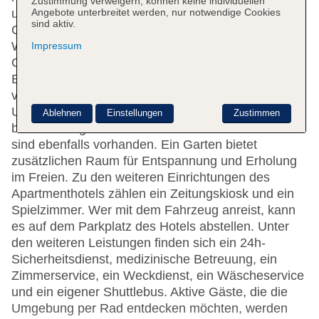
Zustimmung verweigern, können keine individuellen
Angebote unterbreitet werden, nur notwendige Cookies
umfasst eine Garderobe, eine
sind aktiv.
Gepäckaufbewahrung, einen Safe, eine
Wechselstube, einen Geldautomaten und einen
Impressum
Getränkeautomaten. WLAN ist in den öffentlichen
Bereichen verfügbar. Hilfestellung bei der Buchung
von Ausflügen wird am Tourdesk geboten. Die
Unterbringung verfügt über eine Reihe von
Ablehnen
Einstellungen
Zustimmen
behindertengerechten Annehmlichkeiten. Geschäfte
sind ebenfalls vorhanden. Ein Garten bietet
zusätzlichen Raum für Entspannung und Erholung
im Freien. Zu den weiteren Einrichtungen des
Apartmenthotels zählen ein Zeitungskiosk und ein
Spielzimmer. Wer mit dem Fahrzeug anreist, kann
es auf dem Parkplatz des Hotels abstellen. Unter
den weiteren Leistungen finden sich ein 24h-
Sicherheitsdienst, medizinische Betreuung, ein
Zimmerservice, ein Weckdienst, ein Wäscheservice
und ein eigener Shuttlebus. Aktive Gäste, die die
Umgebung per Rad entdecken möchten, werden