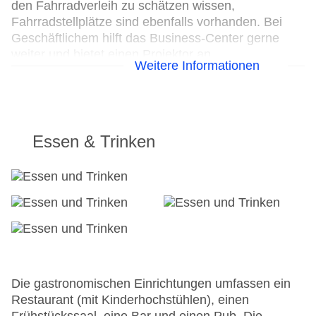
den Fahrradverleih zu schätzen wissen,
Fahrradstellplätze sind ebenfalls vorhanden. Bei
Geschäftlichem hilft das Business-Center gerne
weiter und bietet einen Projektor an.
Weitere Informationen
24h Rezeption
Parkplatz
Check-in von: 16:00:00
Check-out bis: 11:00:00
Essen & Trinken
Konferenzraum
Garten: ohne Gebühr
Hotelsafe
WLAN/WiFi im Hotel
Letzte umfassende Renovierung: 2006
Lift
Anzahl der Konferenzräume: 1
Anzahl der Aufzüge: 1
Haustiere: gegen Gebühr
Die gastronomischen Einrichtungen umfassen ein
Zimmerservice
Restaurant (mit Kinderhochstühlen), einen
Gesamtanzahl der Stockwerke: 3