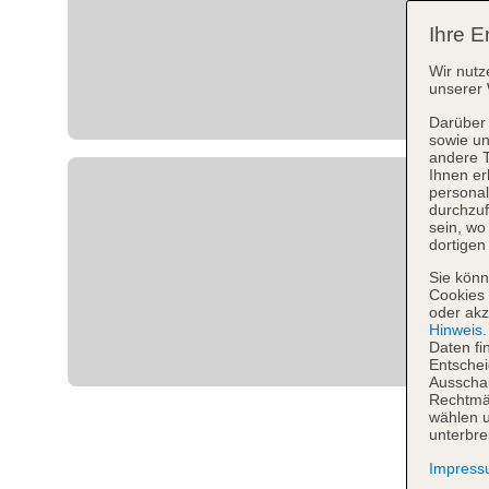
Ihre E
Wir nutz
unserer 
Darüber 
sowie un
andere 
Ihnen er
personal
durchzuf
sein, w
dortigen
Sie könn
Cookies 
oder akz
Hinweis
Daten fi
Entschei
Ausschal
Rechtmäß
wählen u
unterbre
Impres