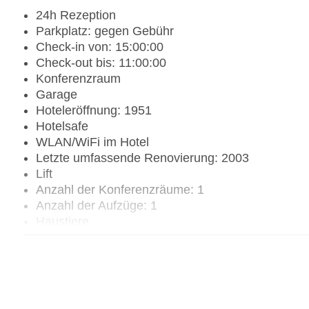
24h Rezeption
Parkplatz: gegen Gebühr
Check-in von: 15:00:00
Check-out bis: 11:00:00
Konferenzraum
Garage
Hoteleröffnung: 1951
Hotelsafe
WLAN/WiFi im Hotel
Letzte umfassende Renovierung: 2003
Lift
Anzahl der Konferenzräume: 1
Anzahl der Aufzüge: 1
Haustiere
Zimmerservice
Sonnenterrasse
Gesamtanzahl der Stockwerke: 6
Gesamtanzahl der Zimmer: 145
Pools:Outdoor Pool, Liegen am Pool