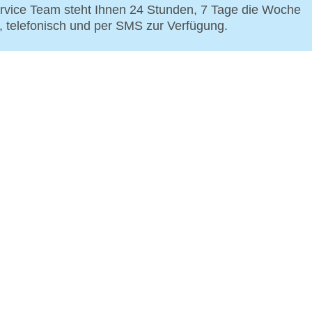
vice Team steht Ihnen 24 Stunden, 7 Tage die Woche
p, telefonisch und per SMS zur Verfügung.