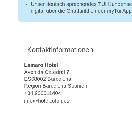
Unser deutsch sprechendes TUI Kundenser
digital über die Chatfunktion der myTui Ap
Kontaktinformationen
Lamaro Hotel
Avenida Catedral 7
ES08002 Barcelona
Region Barcelona Spanien
+34 933011404
info@hotelcolon.es