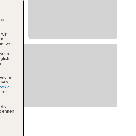
auf
 wir
en,
se] von
lysen
glich
n
welche
hnen
okie-
hrer
 die
blehnen“