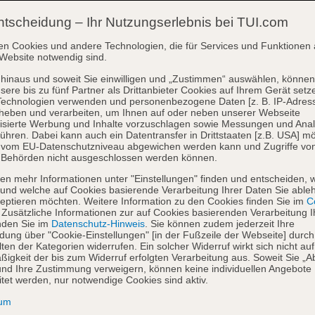
ntscheidung – Ihr Nutzungserlebnis bei TUI.com
en Cookies und andere Technologien, die für Services und Funktionen 
Website notwendig sind.
hinaus und soweit Sie einwilligen und „Zustimmen“ auswählen, können
sere bis zu fünf Partner als Drittanbieter Cookies auf Ihrem Gerät setz
Technologien verwenden und personenbezogene Daten [z. B. IP-Adres
heben und verarbeiten, um Ihnen auf oder neben unserer Webseite
isierte Werbung und Inhalte vorzuschlagen sowie Messungen und Ana
ühren. Dabei kann auch ein Datentransfer in Drittstaaten [z.B. USA] mö
o vom EU-Datenschutzniveau abgewichen werden kann und Zugriffe vo
 Behörden nicht ausgeschlossen werden können.
en mehr Informationen unter "Einstellungen" finden und entscheiden, 
und welche auf Cookies basierende Verarbeitung Ihrer Daten Sie able
eptieren möchten. Weitere Information zu den Cookies finden Sie im
Co
. Zusätzliche Informationen zur auf Cookies basierenden Verarbeitung I
nden Sie im
Datenschutz-Hinweis
. Sie können zudem jederzeit Ihre
dung über "Cookie-Einstellungen" [in der Fußzeile der Webseite] durch
ten der Kategorien widerrufen. Ein solcher Widerruf wirkt sich nicht auf
igkeit der bis zum Widerruf erfolgten Verarbeitung aus. Soweit Sie „A
nd Ihre Zustimmung verweigern, können keine individuellen Angebote
itet werden, nur notwendige Cookies sind aktiv.
sum