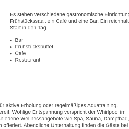
Zahlungsarten: American Express, Diners Club, M
Landeskategorie: 4 Sterne
Es stehen verschiedene gastronomische Einrichtung
Frühstückssaal, ein Café und eine Bar. Ein reichhalt
Start in den Tag.
Bar
Frühstücksbuffet
Cafe
Restaurant
ür aktive Erholung oder regelmäßiges Aquatraining.
reit. Wohlige Entspannung verspricht der Whirlpool im
schiedene Wellnessangebote wie Spa, Sauna, Dampfbad,
eriert. Abendliche Unterhaltung finden die Gäste bei