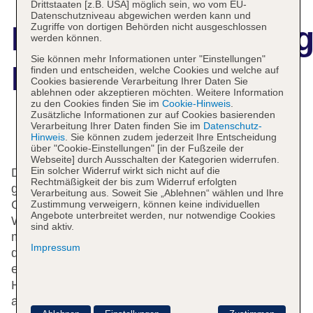
Drittstaaten [z.B. USA] möglich sein, wo vom EU-
Datenschutzniveau abgewichen werden kann und
Hotelbeschreibun
Zugriffe von dortigen Behörden nicht ausgeschlossen
werden können.
Sie können mehr Informationen unter "Einstellungen"
Lambis Studios
finden und entscheiden, welche Cookies und welche auf
Cookies basierende Verarbeitung Ihrer Daten Sie
ablehnen oder akzeptieren möchten. Weitere Information
zu den Cookies finden Sie im
Cookie-Hinweis
.
Zusätzliche Informationen zur auf Cookies basierenden
Verarbeitung Ihrer Daten finden Sie im
Datenschutz-
Das bietet Ihre Unterkunft
Hinweis
. Sie können zudem jederzeit Ihre Entscheidung
über "Cookie-Einstellungen" [in der Fußzeile der
Webseite] durch Ausschalten der Kategorien widerrufen.
Ein solcher Widerruf wirkt sich nicht auf die
Das freundliche Personal an der Rezeption ist
Rechtmäßigkeit der bis zum Widerruf erfolgten
gerne bei allen Fragen behilflich. Eine
Verarbeitung aus. Soweit Sie „Ablehnen“ wählen und Ihre
Gepäckaufbewahrung, ein Safe, eine
Zustimmung verweigern, können keine individuellen
Angebote unterbreitet werden, nur notwendige Cookies
Wechselstube, ein TV-Raum, ein Spielzimmer,
sind aktiv.
medizinische Betreuung und ein Faxgerät stehen
Impressum
den Gästen des Hauses zur Verfügung. Per WLAN
erhalten die Gäste Zugang zum Internet.
Hilfestellung bei der Buchung von Ausflügen wird
am Tourdesk geboten. Ein schöner Garten und ein