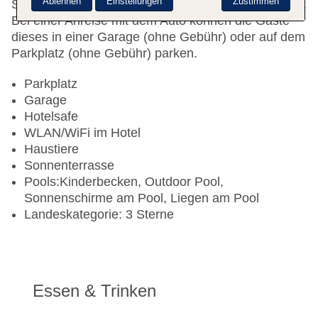
Ablehnen
Einstellungen
Zustimmen
Spielplatz gehören zum Gelände der Unterbringung.
Bei einer Anreise mit dem Auto können die Gäste
dieses in einer Garage (ohne Gebühr) oder auf dem
Parkplatz (ohne Gebühr) parken.
Parkplatz
Garage
Hotelsafe
WLAN/WiFi im Hotel
Haustiere
Sonnenterrasse
Pools:Kinderbecken, Outdoor Pool,
Sonnenschirme am Pool, Liegen am Pool
Landeskategorie: 3 Sterne
Essen & Trinken