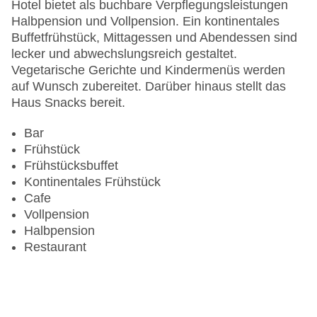
Anzahl der Aufzüge: 1
Hotel bietet als buchbare Verpflegungsleistungen
Zimmerservice: gegen Gebühr
Halbpension und Vollpension. Ein kontinentales
Sonnenterrasse
Buffetfrühstück, Mittagessen und Abendessen sind
Gesamtanzahl der Stockwerke: 5
lecker und abwechslungsreich gestaltet.
Gesamtanzahl der Zimmer: 72
Vegetarische Gerichte und Kindermenüs werden
Pools:Kinderbecken, Outdoor Pool,
auf Wunsch zubereitet. Darüber hinaus stellt das
Sonnenschirme am Pool, Liegen am Pool
Haus Snacks bereit.
Zahlungsarten: American Express, Mastercard,
Visa
Bar
Landeskategorie: 3 Sterne
Frühstück
Frühstücksbuffet
Kontinentales Frühstück
Cafe
Vollpension
Halbpension
Restaurant