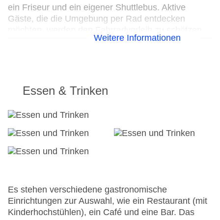
ein Friseur und ein eigener Shuttlebus. Aktive
Gäste, die die Umgebung per Rad entdecken
möchten, werden den Fahrradverleih zu schätzen
Weitere Informationen
wissen, Fahrradstellplätze sind ebenfalls
vorhanden. Zur Unterstützung bei
Geschäftstätigkeiten ist ein Faxgerät verfügbar.
24h Rezeption
Essen & Trinken
Parkplatz
Check-in von: 14:00:00
Check-out bis: 11:30:00
Konferenzraum
Garage
Garten: ohne Gebühr
Hoteleröffnung: 1978
Hotelsafe
WLAN/WiFi im Hotel
Es stehen verschiedene gastronomische
Letzte umfassende Renovierung: 2009
Einrichtungen zur Auswahl, wie ein Restaurant (mit
Lift
Kinderhochstühlen), ein Café und eine Bar. Das