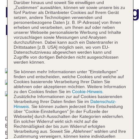
Darüber hinaus und soweit Sie einwilligen und
Hotelbeschreibun
„Zustimmen“ auswählen, können wir sowie unsere bis zu
fünf Partner als Drittanbieter Cookies auf Ihrem Gerät
setzen, andere Technologien verwenden und
personenbezogene Daten [z. B. IP-Adresse] von Ihnen
Lara Hotel
erheben und verarbeiten, um Ihnen auf oder neben
unserer Webseite personalisierte Werbung und Inhalte
vorzuschlagen sowie Messungen und Analysen
durchzuführen. Dabei kann auch ein Datentransfer in
Drittstaaten [z.B. USA] möglich sein, wo vom EU-
Datenschutzniveau abgewichen werden kann und
Das bietet Ihre Unterkunft
Zugriffe von dortigen Behörden nicht ausgeschlossen
werden können.
Sie können mehr Informationen unter "Einstellungen"
finden und entscheiden, welche Cookies und welche auf
Cookies basierende Verarbeitung Ihrer Daten Sie
ablehnen oder akzeptieren möchten. Weitere Information
zu den Cookies finden Sie im
Cookie-Hinweis
.
Zusätzliche Informationen zur auf Cookies basierenden
Verarbeitung Ihrer Daten finden Sie im
Datenschutz-
Hinweis
. Sie können zudem jederzeit Ihre Entscheidung
über "Cookie-Einstellungen" [in der Fußzeile der
Webseite] durch Ausschalten der Kategorien widerrufen.
Die 72 Nichtraucherzimmer verteilen sich auf 5
Ein solcher Widerruf wirkt sich nicht auf die
Etagen und sind über einen Aufzug erreichbar.
Rechtmäßigkeit der bis zum Widerruf erfolgten
Verarbeitung aus. Soweit Sie „Ablehnen“ wählen und Ihre
Englisch- und deutschsprachiges Personal an der
Zustimmung verweigern, können keine individuellen