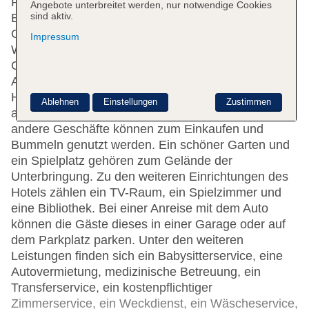
Rezeption im Empfangsbereich steht zur Seite beim
Angebote unterbreitet werden, nur notwendige Cookies
sind aktiv.
Ein- und Auschecken. Serviceleistungen wie eine
Gepäckaufbewahrung, ein Safe, eine
Impressum
Wechselstube, ein Geldautomat und ein
Getränkeautomat tragen zu einem komfortablen
Aufenthalt bei. Im Haus steht WLAN zur Verfügung.
Hilfestellung bei der Buchung von Ausflügen wird
Ablehnen
Einstellungen
Zustimmen
am Tourdesk geboten. Ein Souvenirshop und
andere Geschäfte können zum Einkaufen und
Bummeln genutzt werden. Ein schöner Garten und
ein Spielplatz gehören zum Gelände der
Unterbringung. Zu den weiteren Einrichtungen des
Hotels zählen ein TV-Raum, ein Spielzimmer und
eine Bibliothek. Bei einer Anreise mit dem Auto
können die Gäste dieses in einer Garage oder auf
dem Parkplatz parken. Unter den weiteren
Leistungen finden sich ein Babysitterservice, eine
Autovermietung, medizinische Betreuung, ein
Transferservice, ein kostenpflichtiger
Zimmerservice, ein Weckdienst, ein Wäscheservice,