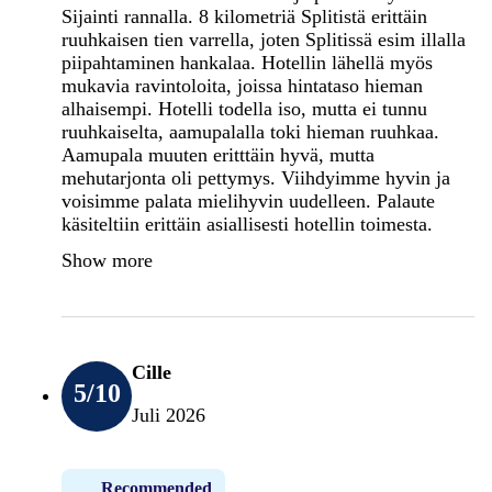
Sijainti rannalla. 8 kilometriä Splitistä erittäin
ruuhkaisen tien varrella, joten Splitissä esim illalla
piipahtaminen hankalaa. Hotellin lähellä myös
mukavia ravintoloita, joissa hintataso hieman
alhaisempi. Hotelli todella iso, mutta ei tunnu
ruuhkaiselta, aamupalalla toki hieman ruuhkaa.
Aamupala muuten eritttäin hyvä, mutta
mehutarjonta oli pettymys. Viihdyimme hyvin ja
voisimme palata mielihyvin uudelleen. Palaute
käsiteltiin erittäin asiallisesti hotellin toimesta.
Show more
Cille
5
/10
Juli 2026
Recommended