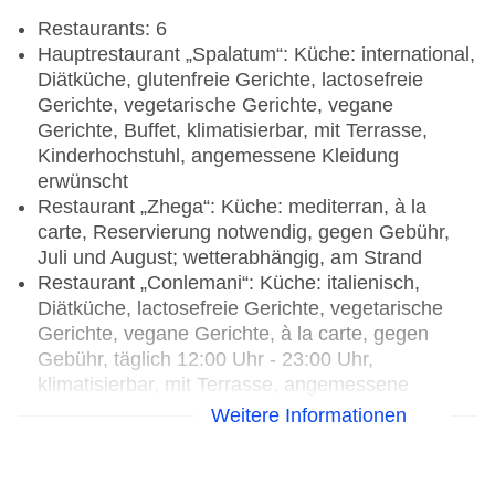
Restaurants: 6
Hauptrestaurant „Spalatum“: Küche: international,
Diätküche, glutenfreie Gerichte, lactosefreie
Gerichte, vegetarische Gerichte, vegane
Gerichte, Buffet, klimatisierbar, mit Terrasse,
Kinderhochstuhl, angemessene Kleidung
erwünscht
Restaurant „Zhega“: Küche: mediterran, à la
carte, Reservierung notwendig, gegen Gebühr,
Juli und August; wetterabhängig, am Strand
Restaurant „Conlemani“: Küche: italienisch,
Diätküche, lactosefreie Gerichte, vegetarische
Gerichte, vegane Gerichte, à la carte, gegen
Gebühr, täglich 12:00 Uhr - 23:00 Uhr,
klimatisierbar, mit Terrasse, angemessene
Kleidung erwünscht
Weitere Informationen
Spezialitätenrestaurant „Gooshter Beach Club“:
Küche: asiatisch, orientalisch, Sushi, à la carte,
gegen Gebühr, Juni - September;