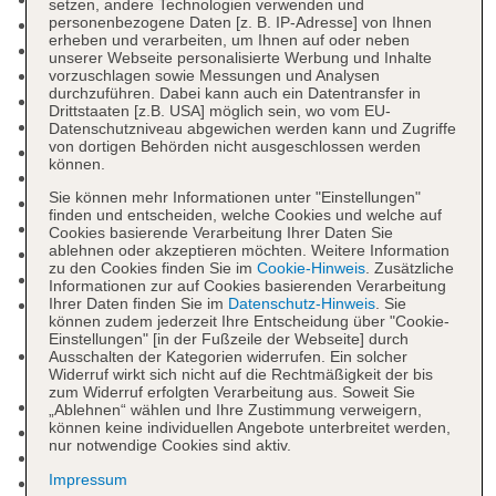
setzen, andere Technologien verwenden und
personenbezogene Daten [z. B. IP-Adresse] von Ihnen
Check-in Zeit ab 15:00 Uhr
erheben und verarbeiten, um Ihnen auf oder neben
Check-out Zeit bis 12:00 Uhr
unserer Webseite personalisierte Werbung und Inhalte
Early Check-in: gegen Gebühr
vorzuschlagen sowie Messungen und Analysen
durchzuführen. Dabei kann auch ein Datentransfer in
Late Check-out: gegen Gebühr
Drittstaaten [z.B. USA] möglich sein, wo vom EU-
Letzte Komplettrenovierung: 2022
Datenschutzniveau abgewichen werden kann und Zugriffe
von dortigen Behörden nicht ausgeschlossen werden
Rezeption, Geldwechsel möglich, Hotelsafe
können.
Gästebetreuung
Sie können mehr Informationen unter "Einstellungen"
Lift
finden und entscheiden, welche Cookies und welche auf
Geldautomat in der Unterkunft
Cookies basierende Verarbeitung Ihrer Daten Sie
ablehnen oder akzeptieren möchten. Weitere Information
Sonnenterrasse
zu den Cookies finden Sie im
Cookie-Hinweis
. Zusätzliche
Pools: 3
Informationen zur auf Cookies basierenden Verarbeitung
Infinitypool: ohne Gebühr, Outdoor, Süßwasser,
Ihrer Daten finden Sie im
Datenschutz-Hinweis
. Sie
können zudem jederzeit Ihre Entscheidung über "Cookie-
Liegestühle, Sonnenschirme
Einstellungen" [in der Fußzeile der Webseite] durch
Pool: ohne Gebühr, Indoor, Süßwasser, im
Ausschalten der Kategorien widerrufen. Ein solcher
Widerruf wirkt sich nicht auf die Rechtmäßigkeit der bis
Wellnessbereich, Liegestühle
zum Widerruf erfolgten Verarbeitung aus. Soweit Sie
Kinderpool: ohne Gebühr, Outdoor
„Ablehnen“ wählen und Ihre Zustimmung verweigern,
können keine individuellen Angebote unterbreitet werden,
Whirlpool: im Wellnessbereich
nur notwendige Cookies sind aktiv.
Badetücher: ohne Gebühr
Impressum
Boutique, Friseur