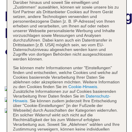
Darüber hinaus und soweit Sie einwilligen und
„Zustimmen“ auswählen, können wir sowie unsere bis zu
Hotelbeschreibun
fünf Partner als Drittanbieter Cookies auf Ihrem Gerät
setzen, andere Technologien verwenden und
personenbezogene Daten [z. B. IP-Adresse] von Ihnen
erheben und verarbeiten, um Ihnen auf oder neben
Le Suffren Hotel
unserer Webseite personalisierte Werbung und Inhalte
vorzuschlagen sowie Messungen und Analysen
durchzuführen. Dabei kann auch ein Datentransfer in
& Marina
Drittstaaten [z.B. USA] möglich sein, wo vom EU-
Datenschutzniveau abgewichen werden kann und
Zugriffe von dortigen Behörden nicht ausgeschlossen
werden können.
Sie können mehr Informationen unter "Einstellungen"
finden und entscheiden, welche Cookies und welche auf
Das bietet Ihre Unterkunft
Cookies basierende Verarbeitung Ihrer Daten Sie
ablehnen oder akzeptieren möchten. Weitere Information
zu den Cookies finden Sie im
Cookie-Hinweis
.
Zusätzliche Informationen zur auf Cookies basierenden
Verarbeitung Ihrer Daten finden Sie im
Datenschutz-
Hinweis
. Sie können zudem jederzeit Ihre Entscheidung
über "Cookie-Einstellungen" [in der Fußzeile der
Webseite] durch Ausschalten der Kategorien widerrufen.
Ein solcher Widerruf wirkt sich nicht auf die
Rechtmäßigkeit der bis zum Widerruf erfolgten
Verarbeitung aus. Soweit Sie „Ablehnen“ wählen und Ihre
Zustimmung verweigern, können keine individuellen