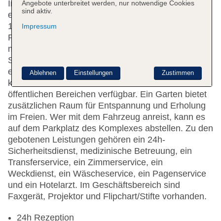
In einem 2-stöckigen Haupthaus und einem
Angebote unterbreitet werden, nur notwendige Cookies
sind aktiv.
einstöckigen Nebengebäude stehen den Gästen
102 Zimmer und 2 Suiten zur Verfügung. An der
Impressum
Rezeption im Empfangsbereich steht
mehrsprachiges Personal mit Rat und Tat zur Seite.
Serviceleistungen wie eine Gepäckaufbewahrung,
ein Safe und eine Wechselstube tragen zu einem
Ablehnen
Einstellungen
Zustimmen
komfortablen Aufenthalt bei. WLAN ist in den
öffentlichen Bereichen verfügbar. Ein Garten bietet
zusätzlichen Raum für Entspannung und Erholung
im Freien. Wer mit dem Fahrzeug anreist, kann es
auf dem Parkplatz des Komplexes abstellen. Zu den
gebotenen Leistungen gehören ein 24h-
Sicherheitsdienst, medizinische Betreuung, ein
Transferservice, ein Zimmerservice, ein
Weckdienst, ein Wäscheservice, ein Pagenservice
und ein Hotelarzt. Im Geschäftsbereich sind
Faxgerät, Projektor und Flipchart/Stifte vorhanden.
24h Rezeption