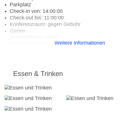
Parkplatz
Check-in von: 14:00:00
Check-out bis: 11:00:00
Konferenzraum: gegen Gebühr
Garten
Hoteleröffnung: 2004
Weitere Informationen
Hotelsafe
WLAN/WiFi im Hotel
Letzte umfassende Renovierung: 2019
Lift: ohne Gebühr
Anzahl der Konferenzräume: 1
Essen & Trinken
Zimmerservice
Gesamtanzahl der Gebäude: 1
Gesamtanzahl der Stockwerke: 2
Gesamtanzahl der Zimmer: 102
Pools:Outdoor Pool, Sonnenschirme am Pool,
Liegen am Pool, Handtücher
Zahlungsarten: American Express, Diners Club,
EC Maestro, Mastercard, Visa