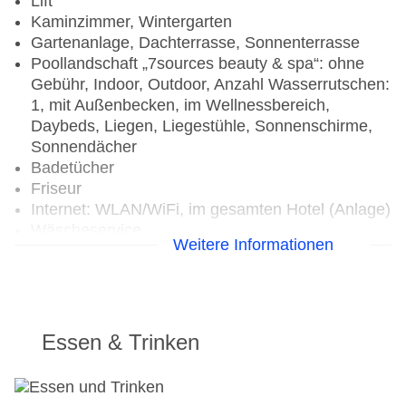
Lift
Kaminzimmer, Wintergarten
Gartenanlage, Dachterrasse, Sonnenterrasse
Poollandschaft „7sources beauty & spa“: ohne
Gebühr, Indoor, Outdoor, Anzahl Wasserrutschen:
1, mit Außenbecken, im Wellnessbereich,
Daybeds, Liegen, Liegestühle, Sonnenschirme,
Sonnendächer
Badetücher
Friseur
Internet: WLAN/WiFi, im gesamten Hotel (Anlage)
Wäscheservice
Weitere Informationen
Gepäckservice
Zahlungsarten: TUI Card / VISA, MasterCard,
American Express, EC Karte/Maestro, die
Hinterlegung einer Kreditkarte beim Check In ist
Pflicht
Essen & Trinken
Haustier: Hund erlaubt: ab 38 EUR, Anfrage &
Reservierung notwendig, Katze erlaubt: gegen
Gebühr, Anfrage & Reservierung notwendig