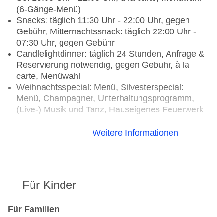
(6-Gänge-Menü)
Snacks: täglich 11:30 Uhr - 22:00 Uhr, gegen
Gebühr, Mitternachtssnack: täglich 22:00 Uhr -
07:30 Uhr, gegen Gebühr
Candlelightdinner: täglich 24 Stunden, Anfrage &
Reservierung notwendig, gegen Gebühr, à la
carte, Menüwahl
Weihnachtsspecial: Menü, Silvesterspecial:
Menü, Champagner, Unterhaltungsprogramm,
(Live-) Musik und Tanz, Hauseigenes Feuerwerk
Restaurants: 3
Weitere Informationen
Hauptrestaurant „Spettacolo“: 17 Gault Millau
Punkte, Küche: international, landestypisch,
regional, glutenfreie Gerichte, Kindermenü,
lactosefreie Gerichte, leichte Gerichte, saisonale
Für Kinder
Gerichte, vegetarische Gerichte, vegane
Gerichte, à la carte, Menüwahl, gesetztes Menü,
klimatisierbar, Kinderhochstuhl, angemessene
Für Familien