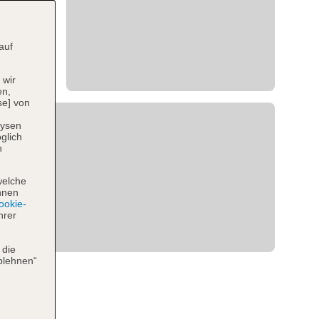
auf
 wir
en,
se] von
lysen
glich
n
welche
hnen
okie-
hrer
 die
blehnen“