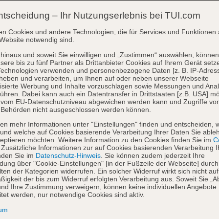
ntscheidung – Ihr Nutzungserlebnis bei TUI.com
en Cookies und andere Technologien, die für Services und Funktionen 
Website notwendig sind.
hinaus und soweit Sie einwilligen und „Zustimmen“ auswählen, können
sere bis zu fünf Partner als Drittanbieter Cookies auf Ihrem Gerät setz
Technologien verwenden und personenbezogene Daten [z. B. IP-Adres
heben und verarbeiten, um Ihnen auf oder neben unserer Webseite
isierte Werbung und Inhalte vorzuschlagen sowie Messungen und Ana
ühren. Dabei kann auch ein Datentransfer in Drittstaaten [z.B. USA] mö
o vom EU-Datenschutzniveau abgewichen werden kann und Zugriffe vo
 Behörden nicht ausgeschlossen werden können.
en mehr Informationen unter "Einstellungen" finden und entscheiden, 
und welche auf Cookies basierende Verarbeitung Ihrer Daten Sie able
eptieren möchten. Weitere Information zu den Cookies finden Sie im
Co
. Zusätzliche Informationen zur auf Cookies basierenden Verarbeitung I
nden Sie im
Datenschutz-Hinweis
. Sie können zudem jederzeit Ihre
dung über "Cookie-Einstellungen" [in der Fußzeile der Webseite] durch
ten der Kategorien widerrufen. Ein solcher Widerruf wirkt sich nicht auf
igkeit der bis zum Widerruf erfolgten Verarbeitung aus. Soweit Sie „A
nd Ihre Zustimmung verweigern, können keine individuellen Angebote
itet werden, nur notwendige Cookies sind aktiv.
sum