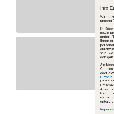
Ihre E
Wir nutz
unserer 
Darüber 
sowie un
andere 
Ihnen er
personal
durchzuf
sein, w
dortigen
Sie könn
Cookies 
oder akz
Hinweis
Daten fi
Entschei
Ausschal
Rechtmäß
wählen u
unterbre
Impres