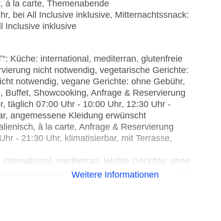
t, à la carte, Themenabende
, bei All Inclusive inklusive, Mitternachtssnack:
 Inclusive inklusive
che: international, mediterran, glutenfreie
vierung nicht notwendig, vegetarische Gerichte:
icht notwendig, vegane Gerichte: ohne Gebühr,
, Buffet, Showcooking, Anfrage & Reservierung
 täglich 07:00 Uhr - 10:00 Uhr, 12:30 Uhr -
rbar, angemessene Kleidung erwünscht
alienisch, à la carte, Anfrage & Reservierung
hr - 21:30 Uhr, klimatisierbar, mit Terrasse,
ernational, mediterran, leichte Gerichte: ohne
 Anfrage & Reservierung nicht notwendig, ohne
Weitere Informationen
; wetterabhängig, täglich 11:00 Uhr - 17:30 Uhr,
üche: asiatisch, orientalisch, Sushi, à la carte,
Mai - Oktober; wetterabhängig, täglich 19:00