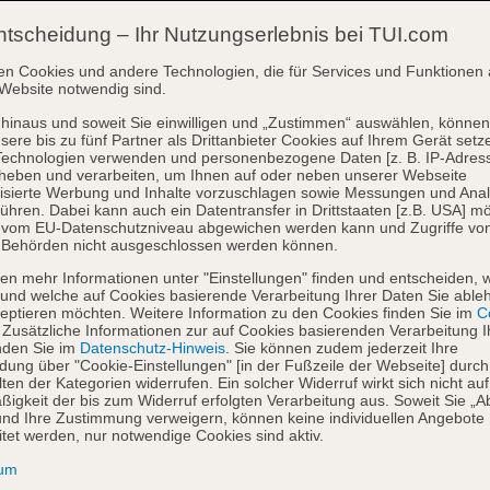
ntscheidung – Ihr Nutzungserlebnis bei TUI.com
en Cookies und andere Technologien, die für Services und Funktionen 
Website notwendig sind.
hinaus und soweit Sie einwilligen und „Zustimmen“ auswählen, können
sere bis zu fünf Partner als Drittanbieter Cookies auf Ihrem Gerät setz
Technologien verwenden und personenbezogene Daten [z. B. IP-Adres
heben und verarbeiten, um Ihnen auf oder neben unserer Webseite
isierte Werbung und Inhalte vorzuschlagen sowie Messungen und Ana
ühren. Dabei kann auch ein Datentransfer in Drittstaaten [z.B. USA] mö
o vom EU-Datenschutzniveau abgewichen werden kann und Zugriffe vo
 Behörden nicht ausgeschlossen werden können.
en mehr Informationen unter "Einstellungen" finden und entscheiden, 
und welche auf Cookies basierende Verarbeitung Ihrer Daten Sie able
eptieren möchten. Weitere Information zu den Cookies finden Sie im
Co
. Zusätzliche Informationen zur auf Cookies basierenden Verarbeitung I
nden Sie im
Datenschutz-Hinweis
. Sie können zudem jederzeit Ihre
dung über "Cookie-Einstellungen" [in der Fußzeile der Webseite] durch
ten der Kategorien widerrufen. Ein solcher Widerruf wirkt sich nicht auf
igkeit der bis zum Widerruf erfolgten Verarbeitung aus. Soweit Sie „A
nd Ihre Zustimmung verweigern, können keine individuellen Angebote
itet werden, nur notwendige Cookies sind aktiv.
sum