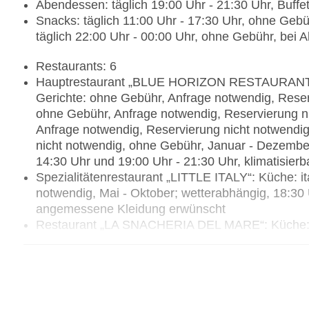
Abendessen: täglich 19:00 Uhr - 21:30 Uhr, Buffe
Snacks: täglich 11:00 Uhr - 17:30 Uhr, ohne Gebühr
täglich 22:00 Uhr - 00:00 Uhr, ohne Gebühr, bei All
Restaurants: 6
Hauptrestaurant „BLUE HORIZON RESTAURANT“: Kü
Gerichte: ohne Gebühr, Anfrage notwendig, Reser
ohne Gebühr, Anfrage notwendig, Reservierung n
Anfrage notwendig, Reservierung nicht notwendig
nicht notwendig, ohne Gebühr, Januar - Dezember,
14:30 Uhr und 19:00 Uhr - 21:30 Uhr, klimatisie
Spezialitätenrestaurant „LITTLE ITALY“: Küche: it
notwendig, Mai - Oktober; wetterabhängig, 18:30 U
angemessene Kleidung erwünscht
Restaurant „LA SNACHERIA DEL MARE“: Küche: int
Gebühr, Anfrage & Reservierung nicht notwendig,
Gebühr, bei All Inclusive inklusive, Mai - Oktober
am Pool
Spezialitätenrestaurant „Egao Asian Restaurant“: K
Showcooking, Anfrage & Reservierung notwendig, 