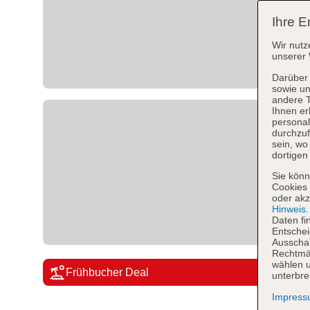
Ihre E
Wir nutz
unserer 
Darüber 
sowie un
andere 
Ihnen er
personal
durchzuf
sein, w
dortigen
Sie könn
Cookies 
oder akz
Hinweis
Daten fi
Entschei
Ausschal
Rechtmäß
wählen u
Frühbucher Deal
unterbre
Impres