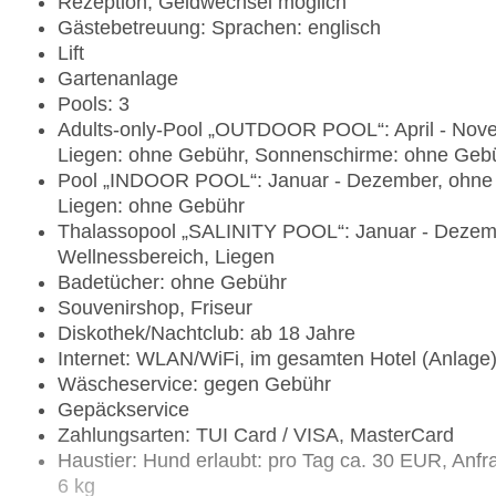
Rezeption, Geldwechsel möglich
Gästebetreuung: Sprachen: englisch
Lift
Gartenanlage
Pools: 3
Adults-only-Pool „OUTDOOR POOL“: April - Nove
Liegen: ohne Gebühr, Sonnenschirme: ohne Geb
Pool „INDOOR POOL“: Januar - Dezember, ohne G
Liegen: ohne Gebühr
Thalassopool „SALINITY POOL“: Januar - Dezemb
Wellnessbereich, Liegen
Badetücher: ohne Gebühr
Souvenirshop, Friseur
Diskothek/Nachtclub: ab 18 Jahre
Internet: WLAN/WiFi, im gesamten Hotel (Anlage
Wäscheservice: gegen Gebühr
Gepäckservice
Zahlungsarten: TUI Card / VISA, MasterCard
Haustier: Hund erlaubt: pro Tag ca. 30 EUR, Anf
6 kg