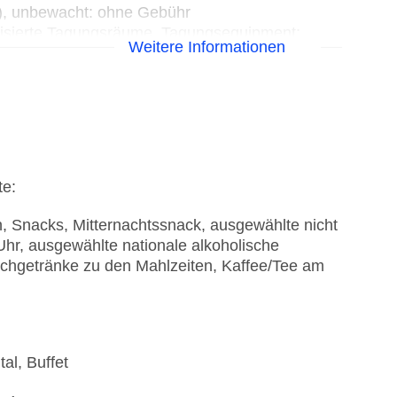
t), unbewacht: ohne Gebühr
tisierte Tagungsräume, Tagungsequipment:
Weitere Informationen
alows: 7
te:
n, Snacks, Mitternachtssnack, ausgewählte nicht
Uhr, ausgewählte nationale alkoholische
schgetränke zu den Mahlzeiten, Kaffee/Tee am
al, Buffet