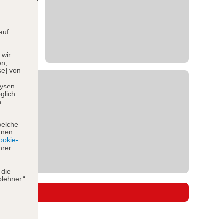
auf
 wir
en,
se] von
lysen
glich
n
welche
hnen
okie-
hrer
 die
blehnen“