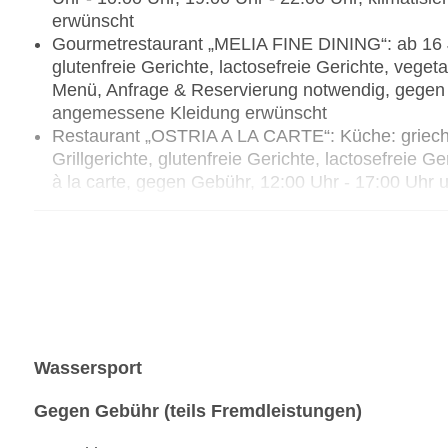
erwünscht
Gourmetrestaurant „MELIA FINE DINING“: ab 16 Ja
glutenfreie Gerichte, lactosefreie Gerichte, vege
Menü, Anfrage & Reservierung notwendig, gegen 
angemessene Kleidung erwünscht
Restaurant „OSTRIA A LA CARTE“: Küche: griechi
Grillgerichte, glutenfreie Gerichte, lactosefreie 
à la carte, gegen Gebühr, 12:00 Uhr - 17:00 Uhr 
angemessene Kleidung erwünscht
Bars & mehr: 3
Lobbybar „PANORAMA LOBBY BAR“: 18:00 Uhr -
Poolbar Outdoor „OSTRIA POOL BAR“: 10:00 Uhr
Strandbar „ALMYRA BEACH BAR“: 10:00 Uhr - 1
Wassersport
Gegen Gebühr (teils Fremdleistungen)