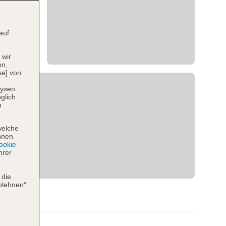
auf
 wir
en,
se] von
lysen
glich
n
welche
hnen
okie-
hrer
 die
blehnen“