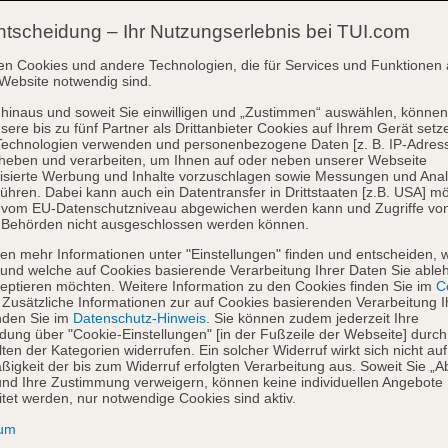
ntscheidung – Ihr Nutzungserlebnis bei TUI.com
en Cookies und andere Technologien, die für Services und Funktionen 
Website notwendig sind.
hinaus und soweit Sie einwilligen und „Zustimmen“ auswählen, können
sere bis zu fünf Partner als Drittanbieter Cookies auf Ihrem Gerät setz
Technologien verwenden und personenbezogene Daten [z. B. IP-Adres
heben und verarbeiten, um Ihnen auf oder neben unserer Webseite
isierte Werbung und Inhalte vorzuschlagen sowie Messungen und Ana
ühren. Dabei kann auch ein Datentransfer in Drittstaaten [z.B. USA] mö
o vom EU-Datenschutzniveau abgewichen werden kann und Zugriffe vo
 Behörden nicht ausgeschlossen werden können.
en mehr Informationen unter "Einstellungen" finden und entscheiden, 
und welche auf Cookies basierende Verarbeitung Ihrer Daten Sie able
eptieren möchten. Weitere Information zu den Cookies finden Sie im
Co
. Zusätzliche Informationen zur auf Cookies basierenden Verarbeitung I
nden Sie im
Datenschutz-Hinweis
. Sie können zudem jederzeit Ihre
dung über "Cookie-Einstellungen" [in der Fußzeile der Webseite] durch
ten der Kategorien widerrufen. Ein solcher Widerruf wirkt sich nicht auf
igkeit der bis zum Widerruf erfolgten Verarbeitung aus. Soweit Sie „A
nd Ihre Zustimmung verweigern, können keine individuellen Angebote
itet werden, nur notwendige Cookies sind aktiv.
sum