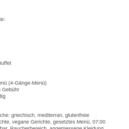
te:
uffet
Menü (4-Gänge-Menü)
n Gebühr
dig
: griechisch, mediterran, glutenfreie
richte, vegane Gerichte, gesetztes Menü, 07:00
ierbar, Raucherbereich, angemessene Kleidung