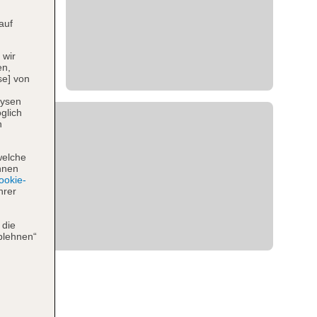
auf
 wir
en,
se] von
lysen
glich
n
welche
hnen
okie-
hrer
 die
blehnen“