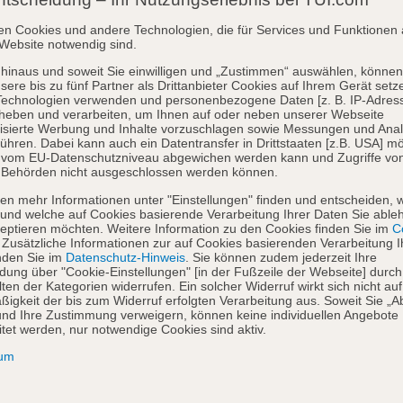
en Cookies und andere Technologien, die für Services und Funktionen 
Website notwendig sind.
hinaus und soweit Sie einwilligen und „Zustimmen“ auswählen, können
sere bis zu fünf Partner als Drittanbieter Cookies auf Ihrem Gerät setz
Technologien verwenden und personenbezogene Daten [z. B. IP-Adres
heben und verarbeiten, um Ihnen auf oder neben unserer Webseite
isierte Werbung und Inhalte vorzuschlagen sowie Messungen und Ana
ühren. Dabei kann auch ein Datentransfer in Drittstaaten [z.B. USA] mö
o vom EU-Datenschutzniveau abgewichen werden kann und Zugriffe vo
 Behörden nicht ausgeschlossen werden können.
en mehr Informationen unter "Einstellungen" finden und entscheiden, 
und welche auf Cookies basierende Verarbeitung Ihrer Daten Sie able
eptieren möchten. Weitere Information zu den Cookies finden Sie im
Co
. Zusätzliche Informationen zur auf Cookies basierenden Verarbeitung I
nden Sie im
Datenschutz-Hinweis
. Sie können zudem jederzeit Ihre
dung über "Cookie-Einstellungen" [in der Fußzeile der Webseite] durch
ten der Kategorien widerrufen. Ein solcher Widerruf wirkt sich nicht auf
igkeit der bis zum Widerruf erfolgten Verarbeitung aus. Soweit Sie „A
nd Ihre Zustimmung verweigern, können keine individuellen Angebote
itet werden, nur notwendige Cookies sind aktiv.
sum