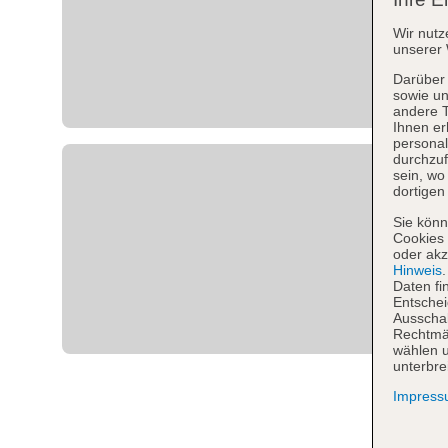
Wir nutz
unserer 
Darüber 
sowie un
andere 
Ihnen er
personal
durchzuf
sein, w
dortigen
Sie könn
Cookies 
oder akz
Hinweis
Daten fi
Entschei
Ausschal
Rechtmäß
wählen u
unterbre
Impres