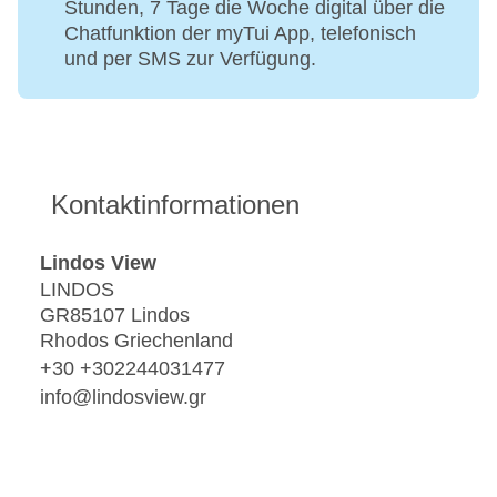
Stunden, 7 Tage die Woche digital über die
Chatfunktion der myTui App, telefonisch
und per SMS zur Verfügung.
Kontaktinformationen
Lindos View
LINDOS
GR85107 Lindos
Rhodos Griechenland
+30 +302244031477
info@lindosview.gr