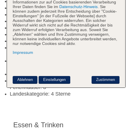
Check-out Zeit bis 11:00 Uhr
Informationen zur auf Cookies basierenden Verarbeitung
Ihrer Daten finden Sie im
Datenschutz-Hinweis
. Sie
Rezeption
können zudem jederzeit Ihre Entscheidung über "Cookie-
Lift
Einstellungen" [in der Fußzeile der Webseite] durch
Ausschalten der Kategorien widerrufen. Ein solcher
Gartenanlage, Sonnenterrasse
Widerruf wirkt sich nicht auf die Rechtmäßigkeit der bis
Pools: 2
zum Widerruf erfolgten Verarbeitung aus. Soweit Sie
Pool: Outdoor, Liegen: gegen Gebühr
„Ablehnen“ wählen und Ihre Zustimmung verweigern,
können keine individuellen Angebote unterbreitet werden,
Kinderpool
nur notwendige Cookies sind aktiv.
Internet: WLAN/WiFi, im öffentlichen Bereich:
Impressum
ohne Gebühr
Zahlungsarten: TUI Card / VISA, MasterCard,
American Express
Haustiere nicht erlaubt
Ablehnen
Einstellungen
Zustimmen
Gebäudeanzahl: 9, Etagen: 3, Zimmer: 89,
Ferienhäuser: 8
Landeskategorie: 4 Sterne
Essen & Trinken