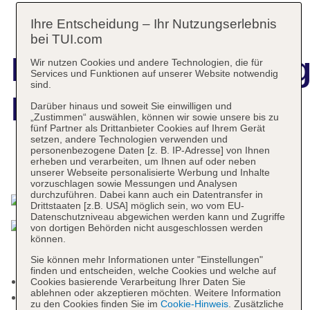
Ihre Entscheidung – Ihr Nutzungserlebnis
bei TUI.com
Hotelbeschreibun
Wir nutzen Cookies und andere Technologien, die für
Services und Funktionen auf unserer Website notwendig
sind.
Lindos View
Darüber hinaus und soweit Sie einwilligen und
„Zustimmen“ auswählen, können wir sowie unsere bis zu
fünf Partner als Drittanbieter Cookies auf Ihrem Gerät
setzen, andere Technologien verwenden und
personenbezogene Daten [z. B. IP-Adresse] von Ihnen
erheben und verarbeiten, um Ihnen auf oder neben
Das bietet Ihre Unterkunft
unserer Webseite personalisierte Werbung und Inhalte
vorzuschlagen sowie Messungen und Analysen
durchzuführen. Dabei kann auch ein Datentransfer in
Drittstaaten [z.B. USA] möglich sein, wo vom EU-
Datenschutzniveau abgewichen werden kann und Zugriffe
von dortigen Behörden nicht ausgeschlossen werden
können.
Sie können mehr Informationen unter "Einstellungen"
finden und entscheiden, welche Cookies und welche auf
Kurtaxe/Ökotaxe/Touristensteuer zahlbar vor Ort
Cookies basierende Verarbeitung Ihrer Daten Sie
ablehnen oder akzeptieren möchten. Weitere Information
Check-in Zeit ab 15:00 Uhr
zu den Cookies finden Sie im
Cookie-Hinweis
. Zusätzliche