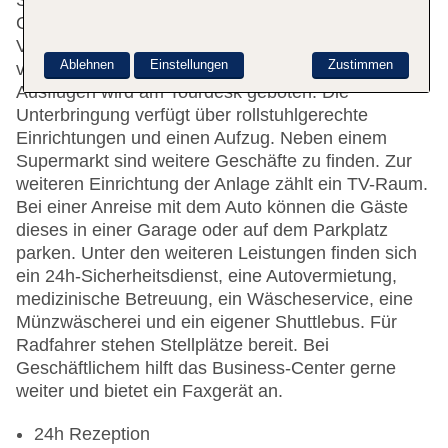
Seite. Eine Gepäckaufbewahrung, ein Safe und ein
Getränkeautomat stehen als Serviceleistungen zur
Verfügung. WLAN ist in den öffentlichen Bereichen
Ablehnen
Einstellungen
Zustimmen
verfügbar. Hilfestellung bei der Buchung von
Ausflügen wird am Tourdesk geboten. Die
Unterbringung verfügt über rollstuhlgerechte
Einrichtungen und einen Aufzug. Neben einem
Supermarkt sind weitere Geschäfte zu finden. Zur
weiteren Einrichtung der Anlage zählt ein TV-Raum.
Bei einer Anreise mit dem Auto können die Gäste
dieses in einer Garage oder auf dem Parkplatz
parken. Unter den weiteren Leistungen finden sich
ein 24h-Sicherheitsdienst, eine Autovermietung,
medizinische Betreuung, ein Wäscheservice, eine
Münzwäscherei und ein eigener Shuttlebus. Für
Radfahrer stehen Stellplätze bereit. Bei
Geschäftlichem hilft das Business-Center gerne
weiter und bietet ein Faxgerät an.
24h Rezeption