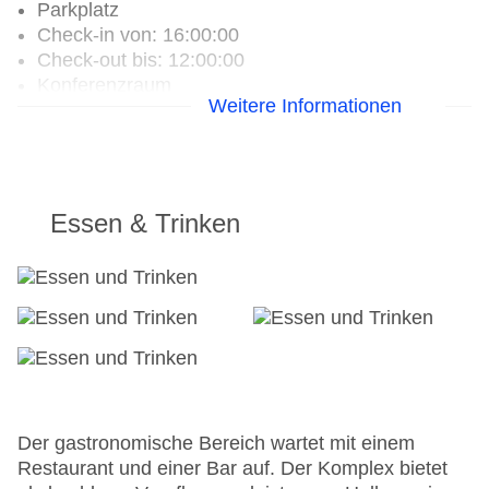
Parkplatz
Check-in von: 16:00:00
Check-out bis: 12:00:00
Konferenzraum
Weitere Informationen
Garage
Hoteleröffnung: 1988
Hotelsafe
WLAN/WiFi im Hotel
Letzte umfassende Renovierung: 2002
Essen & Trinken
Lift
Minimarkt
Anzahl der Konferenzräume: 1
Anzahl der Aufzüge: 1
Sonnenterrasse
Gesamtanzahl der Zimmer: 30
Pools:Kinderbecken, Beheizter Außenpool, Indoor
Pool, Outdoor Pool, Liegen am Pool
Zahlungsarten: EC Maestro, Mastercard, Visa
Der gastronomische Bereich wartet mit einem
Landeskategorie: 3 Sterne
Restaurant und einer Bar auf. Der Komplex bietet