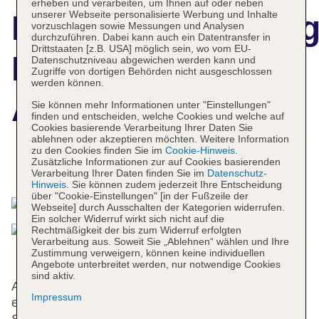
erheben und verarbeiten, um Ihnen auf oder neben
unserer Webseite personalisierte Werbung und Inhalte
Hotelbeschreibun
vorzuschlagen sowie Messungen und Analysen
durchzuführen. Dabei kann auch ein Datentransfer in
Drittstaaten [z.B. USA] möglich sein, wo vom EU-
Loar Ferreries
Datenschutzniveau abgewichen werden kann und
Zugriffe von dortigen Behörden nicht ausgeschlossen
werden können.
Apartments
Sie können mehr Informationen unter "Einstellungen"
finden und entscheiden, welche Cookies und welche auf
Cookies basierende Verarbeitung Ihrer Daten Sie
ablehnen oder akzeptieren möchten. Weitere Information
zu den Cookies finden Sie im
Cookie-Hinweis
.
Zusätzliche Informationen zur auf Cookies basierenden
Das bietet Ihre Unterkunft
Verarbeitung Ihrer Daten finden Sie im
Datenschutz-
Hinweis
. Sie können zudem jederzeit Ihre Entscheidung
über "Cookie-Einstellungen" [in der Fußzeile der
Webseite] durch Ausschalten der Kategorien widerrufen.
Ein solcher Widerruf wirkt sich nicht auf die
Rechtmäßigkeit der bis zum Widerruf erfolgten
Verarbeitung aus. Soweit Sie „Ablehnen“ wählen und Ihre
Zustimmung verweigern, können keine individuellen
Angebote unterbreitet werden, nur notwendige Cookies
sind aktiv.
An der Rezeption im Empfangsbereich steht
Impressum
englischsprachiges Personal mit Rat und Tat zur