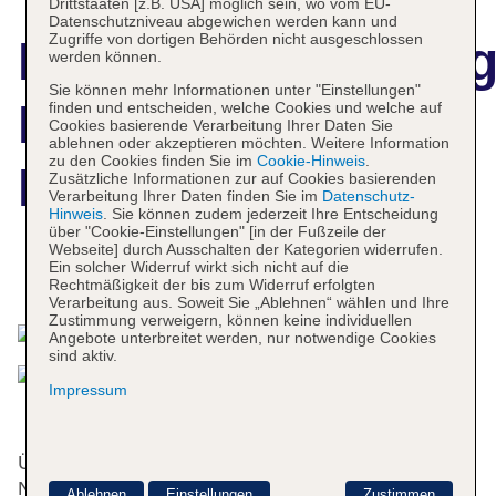
Drittstaaten [z.B. USA] möglich sein, wo vom EU-
Datenschutzniveau abgewichen werden kann und
Zugriffe von dortigen Behörden nicht ausgeschlossen
Hotelbeschreibun
werden können.
Sie können mehr Informationen unter "Einstellungen"
Locanda del
finden und entscheiden, welche Cookies und welche auf
Cookies basierende Verarbeitung Ihrer Daten Sie
ablehnen oder akzeptieren möchten. Weitere Information
zu den Cookies finden Sie im
Cookie-Hinweis
.
Borgo
Zusätzliche Informationen zur auf Cookies basierenden
Verarbeitung Ihrer Daten finden Sie im
Datenschutz-
Hinweis
. Sie können zudem jederzeit Ihre Entscheidung
über "Cookie-Einstellungen" [in der Fußzeile der
Webseite] durch Ausschalten der Kategorien widerrufen.
Ein solcher Widerruf wirkt sich nicht auf die
Das bietet Ihre Unterkunft
Rechtmäßigkeit der bis zum Widerruf erfolgten
Verarbeitung aus. Soweit Sie „Ablehnen“ wählen und Ihre
Zustimmung verweigern, können keine individuellen
Angebote unterbreitet werden, nur notwendige Cookies
sind aktiv.
Impressum
Übernachten können Gäste in 10
Nichtraucherzimmern. Das freundliche Personal an
Ablehnen
Einstellungen
Zustimmen