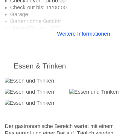
Check-in von: 14:00:00
Check-out bis: 11:00:00
Garage
Garten: ohne Gebühr
Hoteleröffnung: 1900
Weitere Informationen
Hotelsafe
WLAN/WiFi im Hotel
Letzte umfassende Renovierung: 2024
Zimmerservice
Sonnenterrasse
Essen & Trinken
Gesamtanzahl der Stockwerke: 2
Gesamtanzahl der Zimmer: 10
Pools:Outdoor Pool, Sonnenschirme am Pool,
Liegen am Pool
Zahlungsarten: American Express, Mastercard,
Visa
Landeskategorie: 3 Sterne
Der gastronomische Bereich wartet mit einem
Restaurant und einer Bar auf. Täglich werden