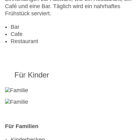
Sonnenterrasse
Café und eine Bar. Täglich wird ein nahrhaftes
Gesamtanzahl der Zimmer: 1000
Frühstück serviert.
Pools:Kinderbecken, Beheizter Außenpool,
Outdoor Pool, Sonnenschirme am Pool, Liegen
Bar
am Pool, Wasserrutsche
Cafe
Zahlungsarten: American Express, Diners Club,
Restaurant
Mastercard, Visa
Landeskategorie: 4 Sterne
Für Kinder
Für Familien
Kinderbecken