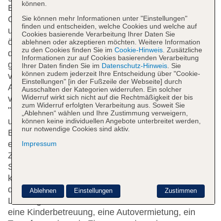
können.
Einrichtungen des Hauses gehören eine
Sie können mehr Informationen unter "Einstellungen"
Gepäckaufbewahrung, ein Safe, ein Geldautomat
finden und entscheiden, welche Cookies und welche auf
und ein Getränkeautomat. WLAN ist in den
Cookies basierende Verarbeitung Ihrer Daten Sie
öffentlichen Bereichen verfügbar. Hilfestellung bei
ablehnen oder akzeptieren möchten. Weitere Information
zu den Cookies finden Sie im
Cookie-Hinweis
. Zusätzliche
der Buchung von Ausflügen wird am Tourdesk
Informationen zur auf Cookies basierenden Verarbeitung
geboten. Die Unterbringung verfügt über eine Reihe
Ihrer Daten finden Sie im
Datenschutz-Hinweis
. Sie
können zudem jederzeit Ihre Entscheidung über "Cookie-
von behindertengerechten Annehmlichkeiten. Ein
Einstellungen" [in der Fußzeile der Webseite] durch
Aufzug und rollstuhlgerechte Einrichtungen sind
Ausschalten der Kategorien widerrufen. Ein solcher
Widerruf wirkt sich nicht auf die Rechtmäßigkeit der bis
vorhanden. Für Filminteressierte heißt es im Kino:
zum Widerruf erfolgten Verarbeitung aus. Soweit Sie
"Film ab!". Ein Supermarkt und ein Souvenirshop
„Ablehnen“ wählen und Ihre Zustimmung verweigern,
und andere Geschäfte können zum Einkaufen und
können keine individuellen Angebote unterbreitet werden,
nur notwendige Cookies sind aktiv.
Bummeln genutzt werden. Ein schöner Garten und
ein Spielplatz gehören zum Gelände des Hotels.
Impressum
Zur weiteren Einrichtung des Hauses zählt ein
Spielzimmer. Bei einer Anreise mit dem Auto
können die Gäste dieses in einer Garage oder auf
dem Parkplatz parken. Unter den weiteren
Ablehnen
Einstellungen
Zustimmen
Leistungen finden sich ein 24h-Sicherheitsdienst,
eine Kinderbetreuung, eine Autovermietung, ein