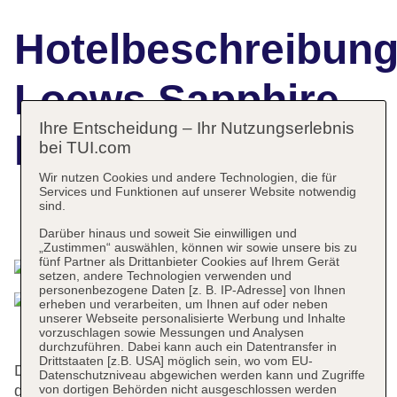
Hotelbeschreibun
Loews Sapphire
Ihre Entscheidung – Ihr Nutzungserlebnis
Falls Resort
bei TUI.com
Wir nutzen Cookies und andere Technologien, die für
Services und Funktionen auf unserer Website notwendig
sind.
Das bietet Ihre Unterkunft
Darüber hinaus und soweit Sie einwilligen und
„Zustimmen“ auswählen, können wir sowie unsere bis zu
fünf Partner als Drittanbieter Cookies auf Ihrem Gerät
setzen, andere Technologien verwenden und
personenbezogene Daten [z. B. IP-Adresse] von Ihnen
erheben und verarbeiten, um Ihnen auf oder neben
unserer Webseite personalisierte Werbung und Inhalte
vorzuschlagen sowie Messungen und Analysen
durchzuführen. Dabei kann auch ein Datentransfer in
Drittstaaten [z.B. USA] möglich sein, wo vom EU-
Das freundliche Personal an der Rezeption ist
Datenschutzniveau abgewichen werden kann und Zugriffe
von dortigen Behörden nicht ausgeschlossen werden
gerne bei allen Fragen behilflich. Zu den