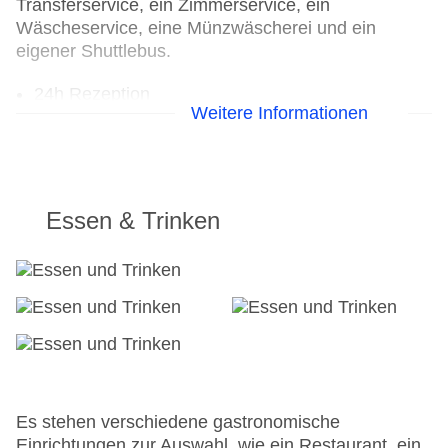
Transferservice, ein Zimmerservice, ein
Wäscheservice, eine Münzwäscherei und ein
eigener Shuttlebus.
24h Rezeption
Weitere Informationen
Parkplatz
Check-in von: 16:00:00
Check-out bis: 11:00:00
Konferenzraum
Garage
Essen & Trinken
Garten: ohne Gebühr
Hoteleröffnung: 2015
Hotelsafe
WLAN/WiFi im Hotel
Lift
Minimarkt
Anzahl der Konferenzräume: 1
Anzahl der Aufzüge: 1
Haustiere
Es stehen verschiedene gastronomische
Zimmerservice
Einrichtungen zur Auswahl, wie ein Restaurant, ein