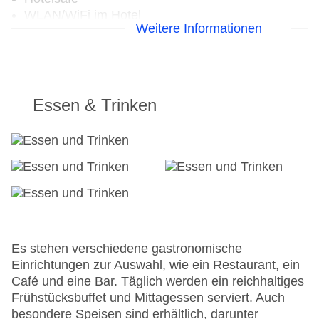
WLAN/WiFi im Hotel
Weitere Informationen
Letzte umfassende Renovierung: 2010
Lift
Anzahl der Konferenzräume: 1
Anzahl der Aufzüge: 3
Haustiere
Essen & Trinken
Haustiere auf Anfrage: gegen Gebühr
Zimmerservice
Gesamtanzahl der Stockwerke: 12
Gesamtanzahl der Zimmer: 142
Zahlungsarten: EC Maestro, Mastercard, Visa
Landeskategorie: 1 Sterne
Es stehen verschiedene gastronomische
Einrichtungen zur Auswahl, wie ein Restaurant, ein
Café und eine Bar. Täglich werden ein reichhaltiges
Frühstücksbuffet und Mittagessen serviert. Auch
besondere Speisen sind erhältlich, darunter