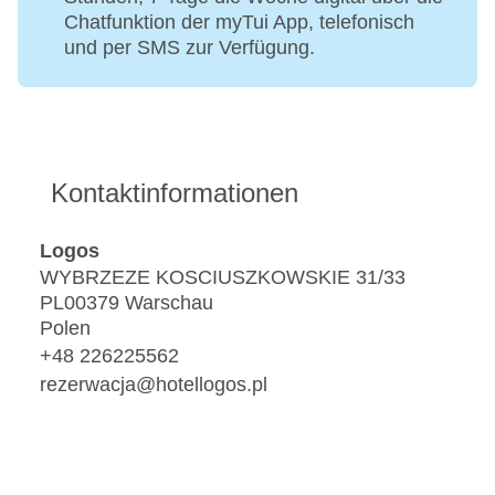
Chatfunktion der myTui App, telefonisch
und per SMS zur Verfügung.
Kontaktinformationen
Logos
WYBRZEZE KOSCIUSZKOWSKIE 31/33
PL00379 Warschau
Polen
+48 226225562
rezerwacja@hotellogos.pl