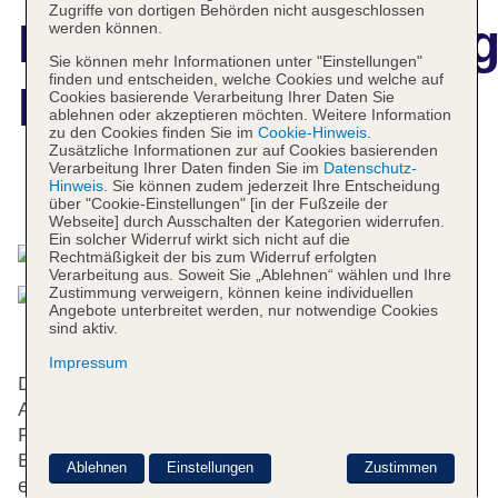
Zugriffe von dortigen Behörden nicht ausgeschlossen
Hotelbeschreibun
werden können.
Sie können mehr Informationen unter "Einstellungen"
finden und entscheiden, welche Cookies und welche auf
Logos
Cookies basierende Verarbeitung Ihrer Daten Sie
ablehnen oder akzeptieren möchten. Weitere Information
zu den Cookies finden Sie im
Cookie-Hinweis
.
Zusätzliche Informationen zur auf Cookies basierenden
Verarbeitung Ihrer Daten finden Sie im
Datenschutz-
Hinweis
. Sie können zudem jederzeit Ihre Entscheidung
Das bietet Ihre Unterkunft
über "Cookie-Einstellungen" [in der Fußzeile der
Webseite] durch Ausschalten der Kategorien widerrufen.
Ein solcher Widerruf wirkt sich nicht auf die
Rechtmäßigkeit der bis zum Widerruf erfolgten
Verarbeitung aus. Soweit Sie „Ablehnen“ wählen und Ihre
Zustimmung verweigern, können keine individuellen
Angebote unterbreitet werden, nur notwendige Cookies
sind aktiv.
Impressum
Das Hotel bietet 142 Zimmer und verfügt über 3
Aufzüge. Das freundliche Personal an der
Rezeption ist gerne bei allen Fragen behilflich. Die
Einrichtung umfasst eine Gepäckaufbewahrung,
Ablehnen
Einstellungen
Zustimmen
einen Safe und einen Getränkeautomaten. Im Haus