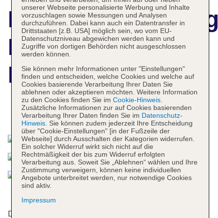
unserer Webseite personalisierte Werbung und Inhalte
Hotelbeschreibun
vorzuschlagen sowie Messungen und Analysen
durchzuführen. Dabei kann auch ein Datentransfer in
Drittstaaten [z.B. USA] möglich sein, wo vom EU-
Loisir Spa Tower
Datenschutzniveau abgewichen werden kann und
Zugriffe von dortigen Behörden nicht ausgeschlossen
werden können.
Naha
Sie können mehr Informationen unter "Einstellungen"
finden und entscheiden, welche Cookies und welche auf
Cookies basierende Verarbeitung Ihrer Daten Sie
ablehnen oder akzeptieren möchten. Weitere Information
zu den Cookies finden Sie im
Cookie-Hinweis
.
Zusätzliche Informationen zur auf Cookies basierenden
Das bietet Ihre Unterkunft
Verarbeitung Ihrer Daten finden Sie im
Datenschutz-
Hinweis
. Sie können zudem jederzeit Ihre Entscheidung
über "Cookie-Einstellungen" [in der Fußzeile der
Webseite] durch Ausschalten der Kategorien widerrufen.
Ein solcher Widerruf wirkt sich nicht auf die
Rechtmäßigkeit der bis zum Widerruf erfolgten
Verarbeitung aus. Soweit Sie „Ablehnen“ wählen und Ihre
Zustimmung verweigern, können keine individuellen
Angebote unterbreitet werden, nur notwendige Cookies
sind aktiv.
Impressum
Das freundliche Personal an der Rezeption ist