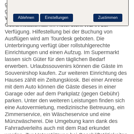
gerne bei allen Fragen behilflich. Zur Einrichtung
gehören eine Gepäckaufbewahrung, ein Safe, eine
Wechselstube, ein Geldautomat und ein
Ablehnen
Einstellungen
Zustimmen
Getränkeautomat. Im Hotel steht WLAN zur
Verfügung. Hilfestellung bei der Buchung von
Ausflügen wird am Tourdesk geboten. Die
Unterbringung verfügt über rollstuhlgerechte
Einrichtungen und einen Aufzug. Im Supermarkt
lassen sich Güter für den täglichen Bedarf
erwerben. Urlaubssouvenirs können die Gäste im
Souvenirshop kaufen. Zur weiteren Einrichtung des
Hauses zählt ein Zeitungskiosk. Bei einer Anreise
mit dem Auto können die Gäste dieses in einer
Garage oder auf dem Parkplatz (gegen Gebühr)
parken. Unter den weiteren Leistungen finden sich
eine Autovermietung, medizinische Betreuung, ein
Zimmerservice, ein Wäscheservice und eine
Münzwäscherei. Die Umgebung kann dank des
Fahrradverleihs auch mit dem Rad erkundet