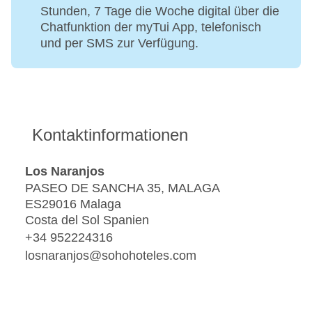
Stunden, 7 Tage die Woche digital über die
Chatfunktion der myTui App, telefonisch
und per SMS zur Verfügung.
Kontaktinformationen
Los Naranjos
PASEO DE SANCHA 35, MALAGA
ES29016 Malaga
Costa del Sol Spanien
+34 952224316
losnaranjos@sohohoteles.com