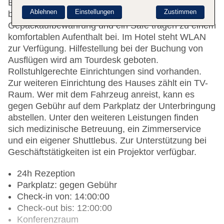
Empfangsbereich ist gerne bei allen Fragen
Ablehnen
Einstellungen
Zustimmen
behilflich. Serviceleistungen wie eine
Gepäckaufbewahrung und ein Safe tragen zu einem
komfortablen Aufenthalt bei. Im Hotel steht WLAN
zur Verfügung. Hilfestellung bei der Buchung von
Ausflügen wird am Tourdesk geboten.
Rollstuhlgerechte Einrichtungen sind vorhanden.
Zur weiteren Einrichtung des Hauses zählt ein TV-
Raum. Wer mit dem Fahrzeug anreist, kann es
gegen Gebühr auf dem Parkplatz der Unterbringung
abstellen. Unter den weiteren Leistungen finden
sich medizinische Betreuung, ein Zimmerservice
und ein eigener Shuttlebus. Zur Unterstützung bei
Geschäftstätigkeiten ist ein Projektor verfügbar.
24h Rezeption
Parkplatz: gegen Gebühr
Check-in von: 14:00:00
Check-out bis: 12:00:00
Konferenzraum