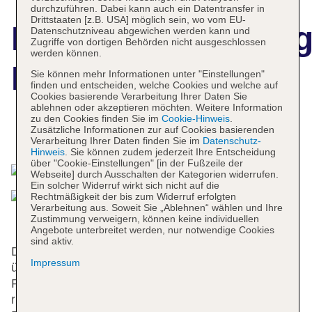
durchzuführen. Dabei kann auch ein Datentransfer in
Drittstaaten [z.B. USA] möglich sein, wo vom EU-
Hotelbeschreibun
Datenschutzniveau abgewichen werden kann und
Zugriffe von dortigen Behörden nicht ausgeschlossen
werden können.
Los Naranjos
Sie können mehr Informationen unter "Einstellungen"
finden und entscheiden, welche Cookies und welche auf
Cookies basierende Verarbeitung Ihrer Daten Sie
ablehnen oder akzeptieren möchten. Weitere Information
zu den Cookies finden Sie im
Cookie-Hinweis
.
Zusätzliche Informationen zur auf Cookies basierenden
Das bietet Ihre Unterkunft
Verarbeitung Ihrer Daten finden Sie im
Datenschutz-
Hinweis
. Sie können zudem jederzeit Ihre Entscheidung
über "Cookie-Einstellungen" [in der Fußzeile der
Webseite] durch Ausschalten der Kategorien widerrufen.
Ein solcher Widerruf wirkt sich nicht auf die
Rechtmäßigkeit der bis zum Widerruf erfolgten
Verarbeitung aus. Soweit Sie „Ablehnen“ wählen und Ihre
Zustimmung verweigern, können keine individuellen
Angebote unterbreitet werden, nur notwendige Cookies
sind aktiv.
Die 41 Zimmer verteilen sich auf 5 Etagen und sind
Impressum
über einen Aufzug erreichbar. Mehrsprachiges
Personal (Englisch, Deutsch, Französisch) an der
rund um die Uhr besetzten Rezeption im