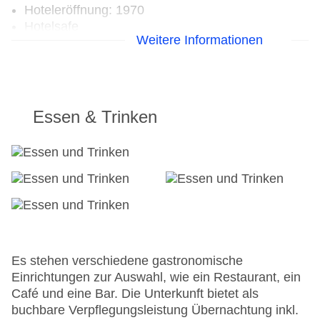
Hoteleröffnung: 1970
Hotelsafe
Weitere Informationen
WLAN/WiFi im Hotel
Letzte umfassende Renovierung: 2008
Lift
Anzahl der Konferenzräume: 1
Anzahl der Aufzüge: 1
Essen & Trinken
Haustiere auf Anfrage: gegen Gebühr
Zimmerservice
Gesamtanzahl der Stockwerke: 5
Gesamtanzahl der Zimmer: 41
Zahlungsarten: American Express, Diners Club,
Mastercard, Visa
Landeskategorie: 3 Sterne
Es stehen verschiedene gastronomische
Einrichtungen zur Auswahl, wie ein Restaurant, ein
Café und eine Bar. Die Unterkunft bietet als
buchbare Verpflegungsleistung Übernachtung inkl.