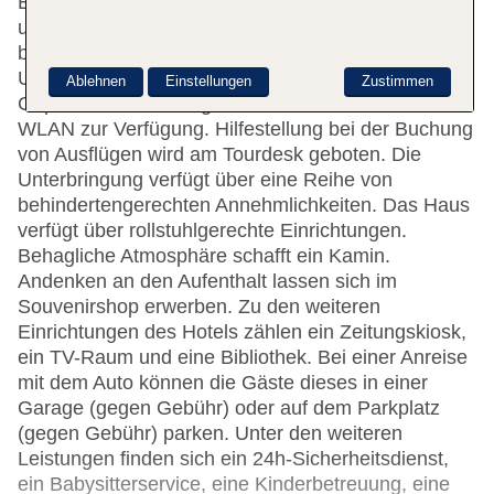
Empfangsbereich werden die Gäste vom englisch-
und französischsprachigen Personal herzlich
begrüßt. Das Ein- und Auschecken ist rund um die
Uhr möglich. Zur Einrichtung gehören eine
Ablehnen
Einstellungen
Zustimmen
Gepäckaufbewahrung und ein Safe. Im Hotel steht
WLAN zur Verfügung. Hilfestellung bei der Buchung
von Ausflügen wird am Tourdesk geboten. Die
Unterbringung verfügt über eine Reihe von
behindertengerechten Annehmlichkeiten. Das Haus
verfügt über rollstuhlgerechte Einrichtungen.
Behagliche Atmosphäre schafft ein Kamin.
Andenken an den Aufenthalt lassen sich im
Souvenirshop erwerben. Zu den weiteren
Einrichtungen des Hotels zählen ein Zeitungskiosk,
ein TV-Raum und eine Bibliothek. Bei einer Anreise
mit dem Auto können die Gäste dieses in einer
Garage (gegen Gebühr) oder auf dem Parkplatz
(gegen Gebühr) parken. Unter den weiteren
Leistungen finden sich ein 24h-Sicherheitsdienst,
ein Babysitterservice, eine Kinderbetreuung, eine