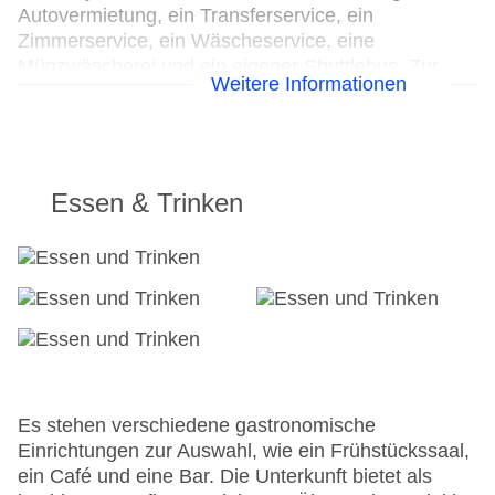
Autovermietung, ein Transferservice, ein
Zimmerservice, ein Wäscheservice, eine
Münzwäscherei und ein eigener Shuttlebus. Zur
Weitere Informationen
Erkundung der Umgebung bietet ein Fahrradverleih
die notwendige Ausrüstung. Zur Unterstützung bei
Geschäftstätigkeiten ist ein Faxgerät verfügbar.
24h Rezeption
Essen & Trinken
Parkplatz: gegen Gebühr
Check-in von: 15:00:00
Check-out bis: 11:00:00
Konferenzraum
Garage: gegen Gebühr
Hotelsafe
WLAN/WiFi im Hotel
Lift
Anzahl der Aufzüge: 1
Es stehen verschiedene gastronomische
Haustiere: gegen Gebühr
Einrichtungen zur Auswahl, wie ein Frühstückssaal,
Zimmerservice
ein Café und eine Bar. Die Unterkunft bietet als