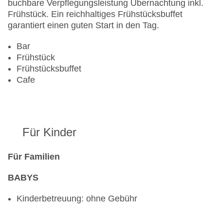
Gesamtanzahl der Stockwerke: 8
buchbare Verpflegungsleistung Übernachtung inkl.
Gesamtanzahl der Zimmer: 37
Frühstück. Ein reichhaltiges Frühstücksbuffet
Zahlungsarten: American Express, Diners Club,
garantiert einen guten Start in den Tag.
Mastercard, Visa
Landeskategorie: 4 Sterne
Bar
Frühstück
Frühstücksbuffet
Cafe
Für Kinder
Für Familien
BABYS
Kinderbetreuung: ohne Gebühr