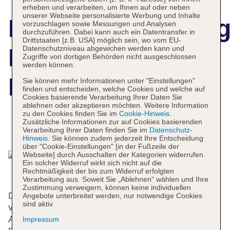
erheben und verarbeiten, um Ihnen auf oder neben
unserer Webseite personalisierte Werbung und Inhalte
Hotelbeschreibun
vorzuschlagen sowie Messungen und Analysen
durchzuführen. Dabei kann auch ein Datentransfer in
Drittstaaten [z.B. USA] möglich sein, wo vom EU-
Datenschutzniveau abgewichen werden kann und
Louvre Saint-
Zugriffe von dortigen Behörden nicht ausgeschlossen
werden können.
Honoré
Sie können mehr Informationen unter "Einstellungen"
finden und entscheiden, welche Cookies und welche auf
Cookies basierende Verarbeitung Ihrer Daten Sie
ablehnen oder akzeptieren möchten. Weitere Information
zu den Cookies finden Sie im
Cookie-Hinweis
.
Zusätzliche Informationen zur auf Cookies basierenden
Das bietet Ihre Unterkunft
Verarbeitung Ihrer Daten finden Sie im
Datenschutz-
Hinweis
. Sie können zudem jederzeit Ihre Entscheidung
über "Cookie-Einstellungen" [in der Fußzeile der
Webseite] durch Ausschalten der Kategorien widerrufen.
Ein solcher Widerruf wirkt sich nicht auf die
Rechtmäßigkeit der bis zum Widerruf erfolgten
Verarbeitung aus. Soweit Sie „Ablehnen“ wählen und Ihre
Zustimmung verweigern, können keine individuellen
Die 37 Zimmer, die Suite und die 5 Einzelzimmer
Angebote unterbreitet werden, nur notwendige Cookies
sind aktiv.
verteilen sich auf 8 Etagen und sind über einen
Aufzug erreichbar. An der 24-Stunden-Rezeption im
Impressum