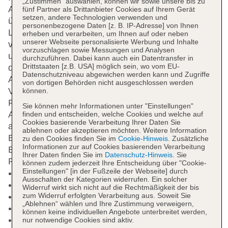
„Zustimmen“ auswählen, können wir sowie unsere bis zu
Atmosphäre des Hotels der 5-Sterne-Kategorie, das
fünf Partner als Drittanbieter Cookies auf Ihrem Gerät
setzen, andere Technologien verwenden und
über einen idyllischen Garten verfügt. Eine Bar, eine
personenbezogene Daten [z. B. IP-Adresse] von Ihnen
Lobbybar sowie eine Poolbar sind ebenfalls
erheben und verarbeiten, um Ihnen auf oder neben
unserer Webseite personalisierte Werbung und Inhalte
vorhanden. Du findest außerdem drei Restaurant
vorzuschlagen sowie Messungen und Analysen
u.a. mit Buffet. Das Hotelpersonal begrüßt Dich an
durchzuführen. Dabei kann auch ein Datentransfer in
Drittstaaten [z.B. USA] möglich sein, wo vom EU-
der Rezeption und ist Dir behilflich bei allen
Datenschutzniveau abgewichen werden kann und Zugriffe
Anliegen. Dir steht gebührenfreies WLAN zur
von dortigen Behörden nicht ausgeschlossen werden
Verfügung. Wir arrangieren gerne den Transfer vom
können.
Flughafen und darüber hinaus können Gäste ihr
Sie können mehr Informationen unter "Einstellungen"
Auto auf einem gebührenfreien Parkplatz
finden und entscheiden, welche Cookies und welche auf
Cookies basierende Verarbeitung Ihrer Daten Sie
abstellen.
Pool
Mit zwei Pools hast Du etliche
ablehnen oder akzeptieren möchten. Weitere Information
Badeoptionen. Ein entspannendes Wellness-
zu den Cookies finden Sie im
Cookie-Hinweis
. Zusätzliche
Informationen zur auf Cookies basierenden Verarbeitung
Erlebnis genießen Hotelgäste im Whirlpool. An der
Ihrer Daten finden Sie im
Datenschutz-Hinweis
. Sie
Poolbar kannst Du Deinen Durst stillen.
können zudem jederzeit Ihre Entscheidung über "Cookie-
Einstellungen" [in der Fußzeile der Webseite] durch
Kurtaxe/Ökotaxe/Touristensteuer zahlbar vor Ort
Ausschalten der Kategorien widerrufen. Ein solcher
Nichtraucherhotel, Raucherbereich
Widerruf wirkt sich nicht auf die Rechtmäßigkeit der bis
Check-in Zeit ab 14:00 Uhr
zum Widerruf erfolgten Verarbeitung aus. Soweit Sie
„Ablehnen“ wählen und Ihre Zustimmung verweigern,
Check-out Zeit bis 11:00 Uhr
können keine individuellen Angebote unterbreitet werden,
Late Check-out: gegen Gebühr, Barzahlung
nur notwendige Cookies sind aktiv.