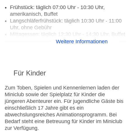
Frühstück: täglich 07:00 Uhr - 10:30 Uhr,
amerikanisch, Buffet
Langschläferfrühstück: täglich 10:30 Uhr - 11:00
Uhr, ohne Gebühr
Mittagessen: täglich 12:30 Uhr - 14:30 Uhr, Buffet
Abendessen: täglich 19:00 Uhr - 21:30 Uhr, Buffet
Weitere Informationen
Eis: täglich 11:00 Uhr - 17:30 Uhr, ohne Gebühr,
bei All Inclusive inklusive
Restaurants: 3
Für Kinder
Hauptrestaurant „FILOXENIA main restaurant“:
Küche: asiatisch, griechisch, international,
italienisch, mediterran, mexikanisch,
Zum Toben, Spielen und Kennenlernen laden der
Fisch/Meeresfrüchte, Diätküche: ohne Gebühr,
Miniclub sowie der Spielplatz für Kinder die
Anfrage & Reservierung notwendig, glutenfreie
jüngeren Abenteurer ein. Für jugendliche Gäste bis
Gerichte: ohne Gebühr, Anfrage & Reservierung
einschließlich 17 Jahre gibt es ein
notwendig, Kindermenü: ohne Gebühr, Anfrage &
abwechslungsreiches Animationsprogramm. Bei
Reservierung nicht notwendig, lactosefreie
Bedarf steht eine Betreuung für Kinder im Miniclub
Gerichte: ohne Gebühr, Anfrage & Reservierung
zur Verfügung.