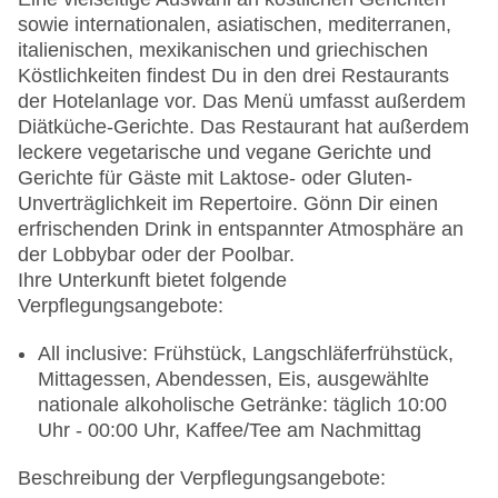
& Reservierung nicht notwendig, Stellplätze,
sowie internationalen, asiatischen, mediterranen,
überdacht: Anfrage & Reservierung nicht
italienischen, mexikanischen und griechischen
notwendig, nicht überdacht: Anfrage &
Köstlichkeiten findest Du in den drei Restaurants
Reservierung nicht notwendig
der Hotelanlage vor. Das Menü umfasst außerdem
Größe des Hotels/Anlage: 24000 qm
Diätküche-Gerichte. Das Restaurant hat außerdem
Gebäudeanzahl: 18, Etagen: 2, Zimmer: 205
leckere vegetarische und vegane Gerichte und
Landeskategorie: 5 Sterne
Gerichte für Gäste mit Laktose- oder Gluten-
Unverträglichkeit im Repertoire. Gönn Dir einen
erfrischenden Drink in entspannter Atmosphäre an
der Lobbybar oder der Poolbar.
Ihre Unterkunft bietet folgende
Verpflegungsangebote:
All inclusive: Frühstück, Langschläferfrühstück,
Mittagessen, Abendessen, Eis, ausgewählte
nationale alkoholische Getränke: täglich 10:00
Uhr - 00:00 Uhr, Kaffee/Tee am Nachmittag
Beschreibung der Verpflegungsangebote: