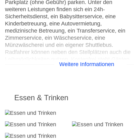
Parkplatz (ohne Gebühr) parken. Unter den
weiteren Leistungen finden sich ein 24h-
Sicherheitsdienst, ein Babysitterservice, eine
Kinderbetreuung, eine Autovermietung,
medizinische Betreuung, ein Transferservice, ein
Zimmerservice, ein Wäscheservice, eine
Münzwäscherei und ein eigener Shuttlebus.
Radfahrer können neben den Stellplätzen auch die
Leihmöglichkeiten nutzen. Kostenfrei steht Gästen
Weitere Informationen
die Tageszeitung zur Verfügung. Bei
Geschäftlichem hilft das Business-Center gerne
weiter und bietet ein Faxgerät an.
24h Rezeption
Essen & Trinken
Parkplatz
Check-in von: 14:00:00
Check-out bis: 12:00:00
Konferenzraum
Garage
Garten: ohne Gebühr