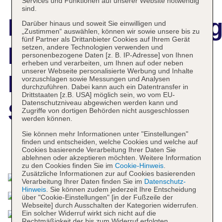
Services und Funktionen auf unserer Website notwendig
sind.
Hotelbeschreibun
Darüber hinaus und soweit Sie einwilligen und
„Zustimmen“ auswählen, können wir sowie unsere bis zu
fünf Partner als Drittanbieter Cookies auf Ihrem Gerät
Lynnaya Urban
setzen, andere Technologien verwenden und
personenbezogene Daten [z. B. IP-Adresse] von Ihnen
erheben und verarbeiten, um Ihnen auf oder neben
unserer Webseite personalisierte Werbung und Inhalte
River Resort And
vorzuschlagen sowie Messungen und Analysen
durchzuführen. Dabei kann auch ein Datentransfer in
Drittstaaten [z.B. USA] möglich sein, wo vom EU-
Datenschutzniveau abgewichen werden kann und
Spa
Zugriffe von dortigen Behörden nicht ausgeschlossen
werden können.
Sie können mehr Informationen unter "Einstellungen"
finden und entscheiden, welche Cookies und welche auf
Cookies basierende Verarbeitung Ihrer Daten Sie
Das bietet Ihre Unterkunft
ablehnen oder akzeptieren möchten. Weitere Information
zu den Cookies finden Sie im
Cookie-Hinweis
.
Zusätzliche Informationen zur auf Cookies basierenden
Verarbeitung Ihrer Daten finden Sie im
Datenschutz-
Hinweis
. Sie können zudem jederzeit Ihre Entscheidung
über "Cookie-Einstellungen" [in der Fußzeile der
Webseite] durch Ausschalten der Kategorien widerrufen.
Ein solcher Widerruf wirkt sich nicht auf die
Rechtmäßigkeit der bis zum Widerruf erfolgten