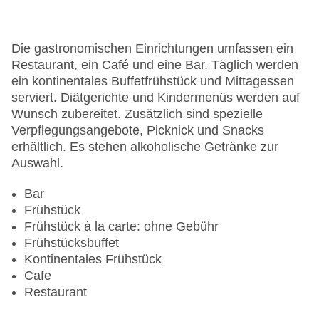
Hoteleröffnung: 2014
Hotelsafe
WLAN/WiFi im Hotel
Die gastronomischen Einrichtungen umfassen ein
Letzte umfassende Renovierung: 2024
Restaurant, ein Café und eine Bar. Täglich werden
Minimarkt
ein kontinentales Buffetfrühstück und Mittagessen
Zimmerservice
serviert. Diätgerichte und Kindermenüs werden auf
Sonnenterrasse
Wunsch zubereitet. Zusätzlich sind spezielle
Gesamtanzahl der Stockwerke: 2
Verpflegungsangebote, Picknick und Snacks
Gesamtanzahl der Zimmer: 46
erhältlich. Es stehen alkoholische Getränke zur
Pools:Kinderbecken, Indoor Pool, Outdoor Pool,
Auswahl.
Sonnenschirme am Pool, Liegen am Pool
Zahlungsarten: American Express, Diners Club,
Bar
Mastercard, Visa
Frühstück
Landeskategorie: 5 Sterne
Frühstück à la carte: ohne Gebühr
Frühstücksbuffet
Kontinentales Frühstück
Cafe
Restaurant