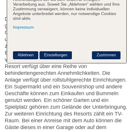
Verarbeitung aus. Soweit Sie „Ablehnen“ wählen und Ihre
Zustimmung verweigern, können keine individuellen
Angebote unterbreitet werden, nur notwendige Cookies
sind aktiv.
Das freundliche Personal an der Rezeption ist
gerne bei allen Fragen behilflich. Eine
Impressum
Gepäckaufbewahrung, ein Safe, eine Wechselstube
und ein Geldautomat stehen als Serviceleistungen
zur Verfügung. WLAN ist in den öffentlichen
Bereichen verfügbar. Hilfestellung bei der Buchung
Ablehnen
Einstellungen
Zustimmen
von Ausflügen wird am Tourdesk geboten. Das
Resort verfügt über eine Reihe von
behindertengerechten Annehmlichkeiten. Die
Anlage verfügt über rollstuhlgerechte Einrichtungen.
Ein Supermarkt und ein Souvenirshop und andere
Geschäfte können zum Einkaufen und Bummeln
genutzt werden. Ein schöner Garten und ein
Spielplatz gehören zum Gelände der Unterbringung.
Zur weiteren Einrichtung des Resorts zählt ein TV-
Raum. Bei einer Anreise mit dem Auto können die
Gäste dieses in einer Garage oder auf dem