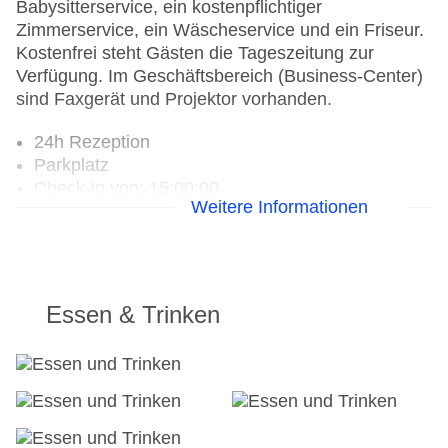
Babysitterservice, ein kostenpflichtiger
Zimmerservice, ein Wäscheservice und ein Friseur.
Kostenfrei steht Gästen die Tageszeitung zur
Verfügung. Im Geschäftsbereich (Business-Center)
sind Faxgerät und Projektor vorhanden.
24h Rezeption
Parkplatz
Check-in von: 15:00:00
Weitere Informationen
Check-out bis: 11:00:00
Konferenzraum
Garage
Garten: ohne Gebühr
Hoteleröffnung: 1705
Essen & Trinken
WLAN/WiFi im Hotel
Letzte umfassende Renovierung: 1999
Lift
Anzahl der Konferenzräume: 1
Anzahl der Aufzüge: 1
Haustiere: gegen Gebühr