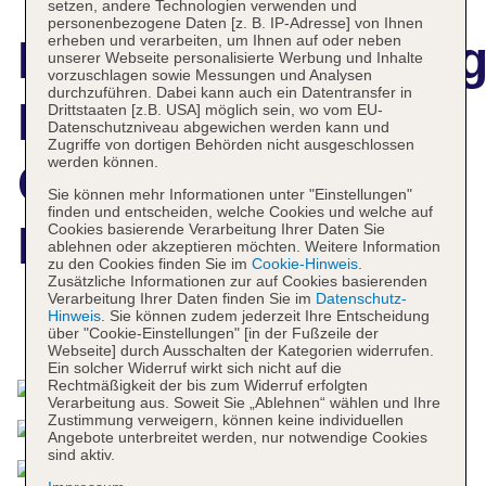
setzen, andere Technologien verwenden und
personenbezogene Daten [z. B. IP-Adresse] von Ihnen
erheben und verarbeiten, um Ihnen auf oder neben
Hotelbeschreibun
unserer Webseite personalisierte Werbung und Inhalte
vorzuschlagen sowie Messungen und Analysen
durchzuführen. Dabei kann auch ein Datentransfer in
MacDonald
Drittstaaten [z.B. USA] möglich sein, wo vom EU-
Datenschutzniveau abgewichen werden kann und
Zugriffe von dortigen Behörden nicht ausgeschlossen
werden können.
Crutherland
Sie können mehr Informationen unter "Einstellungen"
finden und entscheiden, welche Cookies und welche auf
House
Cookies basierende Verarbeitung Ihrer Daten Sie
ablehnen oder akzeptieren möchten. Weitere Information
zu den Cookies finden Sie im
Cookie-Hinweis
.
Zusätzliche Informationen zur auf Cookies basierenden
Verarbeitung Ihrer Daten finden Sie im
Datenschutz-
Hinweis
. Sie können zudem jederzeit Ihre Entscheidung
Das bietet Ihre Unterkunft
über "Cookie-Einstellungen" [in der Fußzeile der
Webseite] durch Ausschalten der Kategorien widerrufen.
Ein solcher Widerruf wirkt sich nicht auf die
Rechtmäßigkeit der bis zum Widerruf erfolgten
Verarbeitung aus. Soweit Sie „Ablehnen“ wählen und Ihre
Zustimmung verweigern, können keine individuellen
Angebote unterbreitet werden, nur notwendige Cookies
sind aktiv.