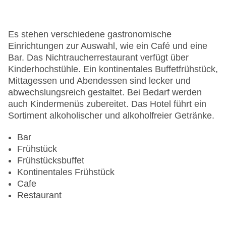
Haustiere auf Anfrage: gegen Gebühr
Zimmerservice: gegen Gebühr
Gesamtanzahl der Stockwerke: 3
Es stehen verschiedene gastronomische
Gesamtanzahl der Zimmer: 75
Einrichtungen zur Auswahl, wie ein Café und eine
Pools:Indoor Pool, Liegen am Pool
Bar. Das Nichtraucherrestaurant verfügt über
Zahlungsarten: American Express, Diners Club,
Kinderhochstühle. Ein kontinentales Buffetfrühstück,
EC Maestro, Mastercard, Visa
Mittagessen und Abendessen sind lecker und
Landeskategorie: 4 Sterne
abwechslungsreich gestaltet. Bei Bedarf werden
auch Kindermenüs zubereitet. Das Hotel führt ein
Sortiment alkoholischer und alkoholfreier Getränke.
Bar
Frühstück
Frühstücksbuffet
Kontinentales Frühstück
Cafe
Restaurant