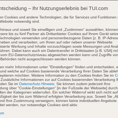
ntscheidung – Ihr Nutzungserlebnis bei TUI.com
en Cookies und andere Technologien, die für Services und Funktionen 
Website notwendig sind.
hinaus und soweit Sie einwilligen und „Zustimmen“ auswählen, können
sere bis zu fünf Partner als Drittanbieter Cookies auf Ihrem Gerät setz
Technologien verwenden und personenbezogene Daten [z. B. IP-Adres
heben und verarbeiten, um Ihnen auf oder neben unserer Webseite
isierte Werbung und Inhalte vorzuschlagen sowie Messungen und Ana
ühren. Dabei kann auch ein Datentransfer in Drittstaaten [z.B. USA] mö
o vom EU-Datenschutzniveau abgewichen werden kann und Zugriffe vo
 Behörden nicht ausgeschlossen werden können.
en mehr Informationen unter "Einstellungen" finden und entscheiden, 
und welche auf Cookies basierende Verarbeitung Ihrer Daten Sie able
eptieren möchten. Weitere Information zu den Cookies finden Sie im
Co
. Zusätzliche Informationen zur auf Cookies basierenden Verarbeitung I
nden Sie im
Datenschutz-Hinweis
. Sie können zudem jederzeit Ihre
dung über "Cookie-Einstellungen" [in der Fußzeile der Webseite] durch
ten der Kategorien widerrufen. Ein solcher Widerruf wirkt sich nicht auf
igkeit der bis zum Widerruf erfolgten Verarbeitung aus. Soweit Sie „A
nd Ihre Zustimmung verweigern, können keine individuellen Angebote
itet werden, nur notwendige Cookies sind aktiv.
sum