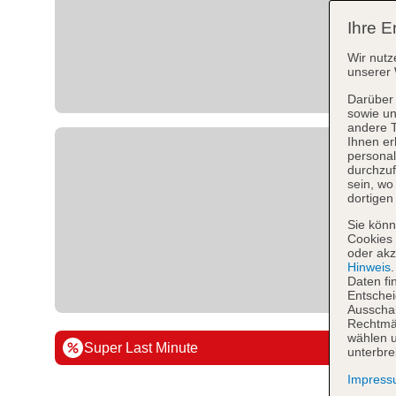
Ihre E
Wir nutz
unserer 
Darüber 
sowie un
andere 
Ihnen er
personal
durchzuf
sein, w
dortigen
Sie könn
Cookies 
oder akz
Hinweis
Daten fi
Entschei
Ausschal
Rechtmäß
wählen u
Super Last Minute
unterbre
Impres