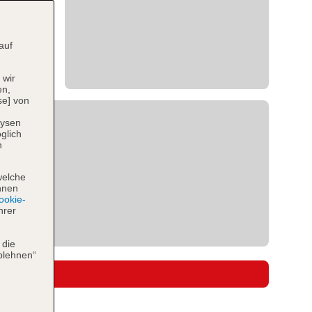
auf
 wir
en,
se] von
lysen
glich
n
welche
hnen
okie-
hrer
 die
blehnen“