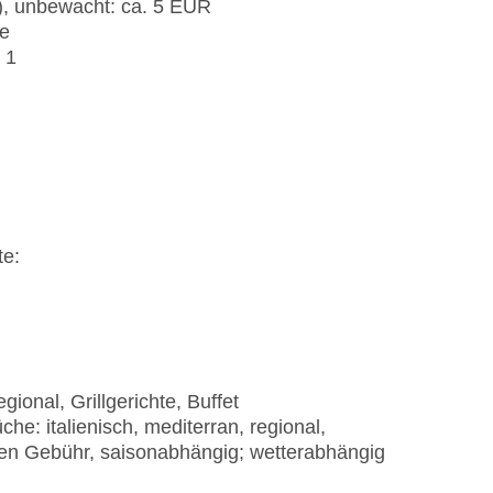
t), unbewacht: ca. 5 EUR
me
 1
te:
gional, Grillgerichte, Buffet
e: italienisch, mediterran, regional,
gegen Gebühr, saisonabhängig; wetterabhängig