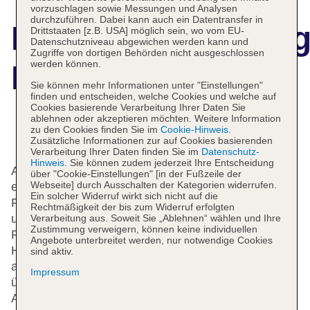
vorzuschlagen sowie Messungen und Analysen
durchzuführen. Dabei kann auch ein Datentransfer in
Hotelbeschreibun
Drittstaaten [z.B. USA] möglich sein, wo vom EU-
Datenschutzniveau abgewichen werden kann und
Zugriffe von dortigen Behörden nicht ausgeschlossen
werden können.
Malemi Hotel
Sie können mehr Informationen unter "Einstellungen"
finden und entscheiden, welche Cookies und welche auf
Cookies basierende Verarbeitung Ihrer Daten Sie
ablehnen oder akzeptieren möchten. Weitere Information
zu den Cookies finden Sie im
Cookie-Hinweis
.
Das bietet Ihre Unterkunft
Zusätzliche Informationen zur auf Cookies basierenden
Verarbeitung Ihrer Daten finden Sie im
Datenschutz-
Hinweis
. Sie können zudem jederzeit Ihre Entscheidung
An der Rezeption im Empfangsbereich steht
über "Cookie-Einstellungen" [in der Fußzeile der
Webseite] durch Ausschalten der Kategorien widerrufen.
englisch- und französischsprachiges Personal mit
Ein solcher Widerruf wirkt sich nicht auf die
Rat und Tat zur Seite. Die Einrichtung des Hotels
Rechtmäßigkeit der bis zum Widerruf erfolgten
umfasst eine Gepäckaufbewahrung und einen Safe.
Verarbeitung aus. Soweit Sie „Ablehnen“ wählen und Ihre
Zustimmung verweigern, können keine individuellen
Per WLAN erhalten die Gäste Zugang zum Internet.
Angebote unterbreitet werden, nur notwendige Cookies
Hilfestellung bei der Buchung von Ausflügen wird
sind aktiv.
am Tourdesk geboten. Die Unterbringung verfügt
Impressum
über eine Reihe von behindertengerechten
Annehmlichkeiten. Das Haus verfügt über