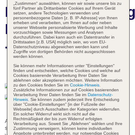
„Zustimmen“ auswählen, können wir sowie unsere bis zu
Hotelbeschreibun
fünf Partner als Drittanbieter Cookies auf Ihrem Gerät
setzen, andere Technologien verwenden und
personenbezogene Daten [z. B. IP-Adresse] von Ihnen
erheben und verarbeiten, um Ihnen auf oder neben
Manto Hotel Lima
unserer Webseite personalisierte Werbung und Inhalte
vorzuschlagen sowie Messungen und Analysen
durchzuführen. Dabei kann auch ein Datentransfer in
- MGallery
Drittstaaten [z.B. USA] möglich sein, wo vom EU-
Datenschutzniveau abgewichen werden kann und
Zugriffe von dortigen Behörden nicht ausgeschlossen
werden können.
Sie können mehr Informationen unter "Einstellungen"
Das bietet Ihre Unterkunft
finden und entscheiden, welche Cookies und welche auf
Cookies basierende Verarbeitung Ihrer Daten Sie
ablehnen oder akzeptieren möchten. Weitere Information
zu den Cookies finden Sie im
Cookie-Hinweis
.
Zusätzliche Informationen zur auf Cookies basierenden
Verarbeitung Ihrer Daten finden Sie im
Datenschutz-
Hinweis
. Sie können zudem jederzeit Ihre Entscheidung
über "Cookie-Einstellungen" [in der Fußzeile der
Webseite] durch Ausschalten der Kategorien widerrufen.
Ein solcher Widerruf wirkt sich nicht auf die
Rechtmäßigkeit der bis zum Widerruf erfolgten
Auf die Gäste warten 60 Zimmer und 50 Suiten, die
Verarbeitung aus. Soweit Sie „Ablehnen“ wählen und Ihre
sich auf zwei 7-stöckige Gebäude mit Aufzügen
Zustimmung verweigern, können keine individuellen
Angebote unterbreitet werden, nur notwendige Cookies