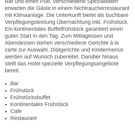
Bar und einen Pub. Verschiedene Spezialitäten
Hotelsafe
erwarten die Gäste in einem Nichtraucherrestaurant
WLAN/WiFi im Hotel
mit Klimaanlage. Die Unterkunft bietet als buchbare
Letzte umfassende Renovierung: 2008
Verpflegungsleistung Übernachtung inkl. Frühstück.
Lift
Ein kontinentales Buffetfrühstück garantiert einen
Minimarkt
guten Start in den Tag. Zum Mittagessen und
Anzahl der Konferenzräume: 1
Abendessen stehen verschiedene Gerichte à la
Anzahl der Aufzüge: 1
carte zur Auswahl. Diätgerichte und Kindermenüs
Haustiere: gegen Gebühr
werden auf Wunsch zubereitet. Darüber hinaus
Zimmerservice
stellt das Hotel spezielle Verpflegungsangebote
Sonnenterrasse
bereit.
Gesamtanzahl der Stockwerke: 7
Gesamtanzahl der Zimmer: 60
Bar
Zahlungsarten: American Express, Diners Club,
Frühstück
Mastercard, Visa
Frühstücksbuffet
Landeskategorie: 5 Sterne
Kontinentales Frühstück
Cafe
Restaurant