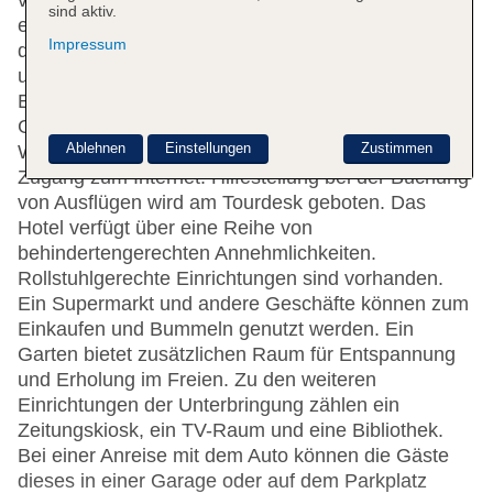
verteilen. Rund um die Uhr steht den Gästen
sind aktiv.
englisch- und französischsprachiges Personal an
Impressum
der Rezeption mit Tat und Rat zur Seite, das Ein-
und Auschecken ist 24 h am Tag möglich. Zu den
Einrichtungen des Apartmenthotels gehören eine
Gepäckaufbewahrung, ein Safe und eine
Ablehnen
Einstellungen
Zustimmen
Wechselstube. Per WLAN erhalten die Gäste
Zugang zum Internet. Hilfestellung bei der Buchung
von Ausflügen wird am Tourdesk geboten. Das
Hotel verfügt über eine Reihe von
behindertengerechten Annehmlichkeiten.
Rollstuhlgerechte Einrichtungen sind vorhanden.
Ein Supermarkt und andere Geschäfte können zum
Einkaufen und Bummeln genutzt werden. Ein
Garten bietet zusätzlichen Raum für Entspannung
und Erholung im Freien. Zu den weiteren
Einrichtungen der Unterbringung zählen ein
Zeitungskiosk, ein TV-Raum und eine Bibliothek.
Bei einer Anreise mit dem Auto können die Gäste
dieses in einer Garage oder auf dem Parkplatz