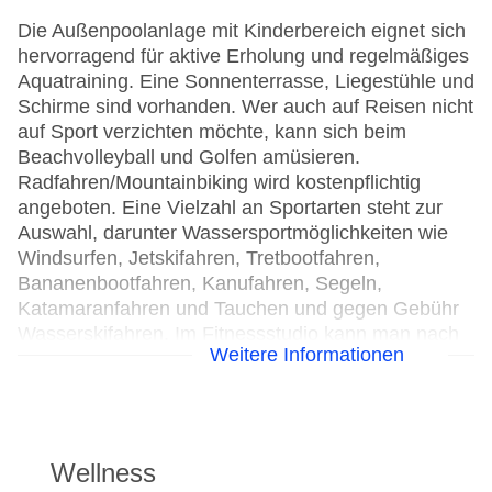
Die Außenpoolanlage mit Kinderbereich eignet sich
hervorragend für aktive Erholung und regelmäßiges
Aquatraining. Eine Sonnenterrasse, Liegestühle und
Schirme sind vorhanden. Wer auch auf Reisen nicht
auf Sport verzichten möchte, kann sich beim
Beachvolleyball und Golfen amüsieren.
Radfahren/Mountainbiking wird kostenpflichtig
angeboten. Eine Vielzahl an Sportarten steht zur
Auswahl, darunter Wassersportmöglichkeiten wie
Windsurfen, Jetskifahren, Tretbootfahren,
Bananenbootfahren, Kanufahren, Segeln,
Katamaranfahren und Tauchen und gegen Gebühr
Wasserskifahren. Im Fitnessstudio kann man nach
Weitere Informationen
einem erlebnisreichen Tag trainieren und neue Kraft
und Wohlbefinden tanken. Nach einem langen Tag
können die Gäste im Wellnessbereich entspannen,
dort gibt es ein Spa und Massage-Anwendungen.
Zum gebührenpflichtigen Angebot zählt eine Sauna.
Wellness