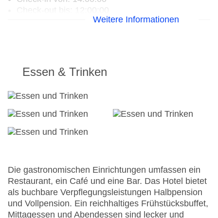
Check-out bis: 12:00:00
Weitere Informationen
Konferenzraum
Garage: gegen Gebühr
Hoteleröffnung: 1970
Hotelsafe
WLAN/WiFi im Hotel
Essen & Trinken
Letzte umfassende Renovierung: 2013
Lift
Anzahl der Konferenzräume: 1
Anzahl der Aufzüge: 1
Sonnenterrasse
Gesamtanzahl der Stockwerke: 3
Gesamtanzahl der Zimmer: 66
Pools:Kinderbecken, Outdoor Pool,
Sonnenschirme am Pool, Liegen am Pool
Die gastronomischen Einrichtungen umfassen ein
Zahlungsarten: Mastercard, Visa
Restaurant, ein Café und eine Bar. Das Hotel bietet
Landeskategorie: 3 Sterne
als buchbare Verpflegungsleistungen Halbpension
und Vollpension. Ein reichhaltiges Frühstücksbuffet,
Mittagessen und Abendessen sind lecker und