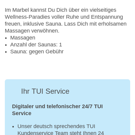
Wassersport
Im Marbel kannst Du Dich über ein vielseitiges
Wellness-Paradies voller Ruhe und Entspannung
Bananaboat
freuen, inklusive Sauna. Lass Dich mit erholsamen
Kanu
Massagen verwöhnen.
Katamaran
Massagen
Tauchschule
Anzahl der Saunas: 1
Jetski
Sauna: gegen Gebühr
Segeln
Wasserski: gegen Gebühr
Windsurfen
Golf
Ihr TUI Service
Golfplatz
Beachvolleyball
Digitaler und telefonischer 24/7 TUI
Fahrradverleih: gegen Gebühr
Service
Fitnessraum
Tretboot
Unser deutsch sprechendes TUI
Kundenservice Team steht Ihnen 24