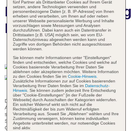
fünf Partner als Drittanbieter Cookies auf Ihrem Gerät
Hotelbeschreibun
setzen, andere Technologien verwenden und
personenbezogene Daten [z. B. IP-Adresse] von Ihnen
erheben und verarbeiten, um Ihnen auf oder neben
unserer Webseite personalisierte Werbung und Inhalte
Marbel
vorzuschlagen sowie Messungen und Analysen
durchzuführen. Dabei kann auch ein Datentransfer in
Drittstaaten [z.B. USA] möglich sein, wo vom EU-
Datenschutzniveau abgewichen werden kann und
Zugriffe von dortigen Behörden nicht ausgeschlossen
werden können.
Das bietet Ihre Unterkunft
Sie können mehr Informationen unter "Einstellungen"
finden und entscheiden, welche Cookies und welche auf
Cookies basierende Verarbeitung Ihrer Daten Sie
ablehnen oder akzeptieren möchten. Weitere Information
zu den Cookies finden Sie im
Cookie-Hinweis
.
Zusätzliche Informationen zur auf Cookies basierenden
Verarbeitung Ihrer Daten finden Sie im
Datenschutz-
Hinweis
. Sie können zudem jederzeit Ihre Entscheidung
über "Cookie-Einstellungen" [in der Fußzeile der
Webseite] durch Ausschalten der Kategorien widerrufen.
Das Hotel bietet 66 Zimmer und verfügt über einen
Ein solcher Widerruf wirkt sich nicht auf die
Aufzug. An der Rezeption im Empfangsbereich
Rechtmäßigkeit der bis zum Widerruf erfolgten
steht das freundliche Personal mit Rat und Tat zur
Verarbeitung aus. Soweit Sie „Ablehnen“ wählen und Ihre
Zustimmung verweigern, können keine individuellen
Seite. Die Einrichtung des Hauses umfasst eine
Angebote unterbreitet werden, nur notwendige Cookies
Gepäckaufbewahrung, einen Safe, eine
sind aktiv.