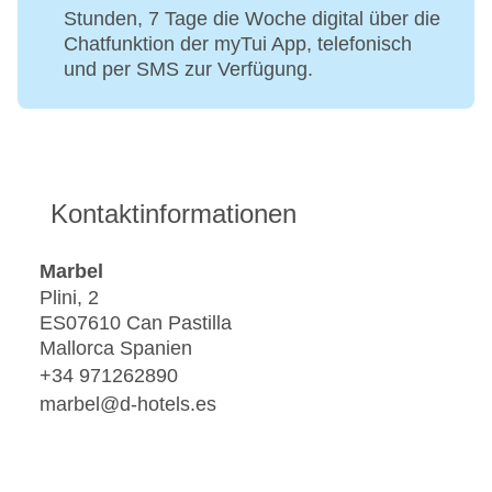
Stunden, 7 Tage die Woche digital über die
Chatfunktion der myTui App, telefonisch
und per SMS zur Verfügung.
Kontaktinformationen
Marbel
Plini, 2
ES07610 Can Pastilla
Mallorca Spanien
+34 971262890
marbel@d-hotels.es