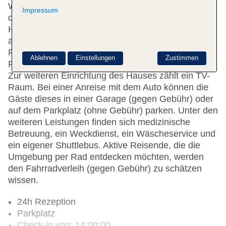
Wechselstube und einen Getränkeautomaten. In
Impressum
der Unterbringung steht WLAN zur Verfügung.
Hilfestellung bei der Buchung von Ausflügen wird
am Tourdesk geboten. Das Hotel verfügt über eine
Reihe von behindertengerechten Annehmlichkeiten.
Ablehnen
Einstellungen
Zustimmen
Rollstuhlgerechte Einrichtungen sind vorhanden.
Zur weiteren Einrichtung des Hauses zählt ein TV-
Raum. Bei einer Anreise mit dem Auto können die
Gäste dieses in einer Garage (gegen Gebühr) oder
auf dem Parkplatz (ohne Gebühr) parken. Unter den
weiteren Leistungen finden sich medizinische
Betreuung, ein Weckdienst, ein Wäscheservice und
ein eigener Shuttlebus. Aktive Reisende, die die
Umgebung per Rad entdecken möchten, werden
den Fahrradverleih (gegen Gebühr) zu schätzen
wissen.
24h Rezeption
Parkplatz
Check-in von: 14:00:00