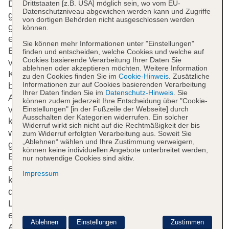
Das freundliche Personal an der Rezeption ist
Drittstaaten [z.B. USA] möglich sein, wo vom EU-
Datenschutzniveau abgewichen werden kann und Zugriffe
gerne bei allen Fragen behilflich. Zur Einrichtung
von dortigen Behörden nicht ausgeschlossen werden
gehören eine Gepäckaufbewahrung, ein Safe und
können.
ein Geldautomat. WLAN ist in den öffentlichen
Sie können mehr Informationen unter "Einstellungen"
Bereichen verfügbar. Hilfestellung bei der Buchung
finden und entscheiden, welche Cookies und welche auf
Cookies basierende Verarbeitung Ihrer Daten Sie
von Ausflügen wird am Tourdesk geboten. Der
ablehnen oder akzeptieren möchten. Weitere Information
Komplex verfügt über eine Reihe von
zu den Cookies finden Sie im
Cookie-Hinweis
. Zusätzliche
Informationen zur auf Cookies basierenden Verarbeitung
behindertengerechten Annehmlichkeiten. Ein
Ihrer Daten finden Sie im
Datenschutz-Hinweis
. Sie
Aufzug und rollstuhlgerechte Einrichtungen sind
können zudem jederzeit Ihre Entscheidung über "Cookie-
vorhanden. Ein Supermarkt und andere Geschäfte
Einstellungen" [in der Fußzeile der Webseite] durch
Ausschalten der Kategorien widerrufen. Ein solcher
können zum Einkaufen und Bummeln genutzt
Widerruf wirkt sich nicht auf die Rechtmäßigkeit der bis
werden. Ein schöner Garten und ein Spielplatz
zum Widerruf erfolgten Verarbeitung aus. Soweit Sie
„Ablehnen“ wählen und Ihre Zustimmung verweigern,
gehören zum Gelände des Hotels. Zu den weiteren
können keine individuellen Angebote unterbreitet werden,
Einrichtungen der Anlage zählen ein TV-Raum und
nur notwendige Cookies sind aktiv.
ein Spielzimmer. Bei einer Anreise mit dem Auto
Impressum
können die Gäste dieses in einer Garage oder auf
dem Parkplatz parken. Unter den weiteren
Leistungen finden sich ein 24h-Sicherheitsdienst,
ein Babysitterservice, eine Kinderbetreuung, eine
Ablehnen
Einstellungen
Zustimmen
Autovermietung, ein Zimmerservice, ein