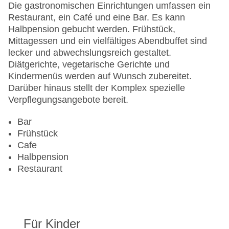
Haustiere
Die gastronomischen Einrichtungen umfassen ein
Haustiere auf Anfrage: gegen Gebühr
Restaurant, ein Café und eine Bar. Es kann
Zimmerservice
Halbpension gebucht werden. Frühstück,
Sonnenterrasse
Mittagessen und ein vielfältiges Abendbuffet sind
Gesamtanzahl der Zimmer: 265
lecker und abwechslungsreich gestaltet.
Pools:Kinderbecken, Aquapark: ohne Gebühr,
Diätgerichte, vegetarische Gerichte und
Beheizter Außenpool, Outdoor Pool,
Kindermenüs werden auf Wunsch zubereitet.
Sonnenschirme am Pool, Liegen am Pool,
Darüber hinaus stellt der Komplex spezielle
Wasserrutsche
Verpflegungsangebote bereit.
Zahlungsarten: American Express, Mastercard,
Visa
Bar
Landeskategorie: 4 Sterne
Frühstück
Cafe
Halbpension
Restaurant
Für Kinder