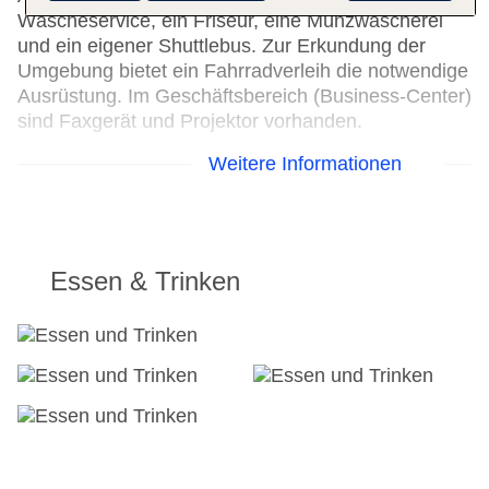
Wäscheservice, ein Friseur, eine Münzwäscherei
und ein eigener Shuttlebus. Zur Erkundung der
Umgebung bietet ein Fahrradverleih die notwendige
Ausrüstung. Im Geschäftsbereich (Business-Center)
sind Faxgerät und Projektor vorhanden.
Weitere Informationen
24h Rezeption
Parkplatz
Check-in von: 16:00:00
Check-out bis: 11:00:00
Konferenzraum
Essen & Trinken
Garage
Hoteleröffnung: 2018
Hotelsafe
WLAN/WiFi im Hotel
Letzte umfassende Renovierung: 2022
Lift
Minimarkt
Anzahl der Aufzüge: 1