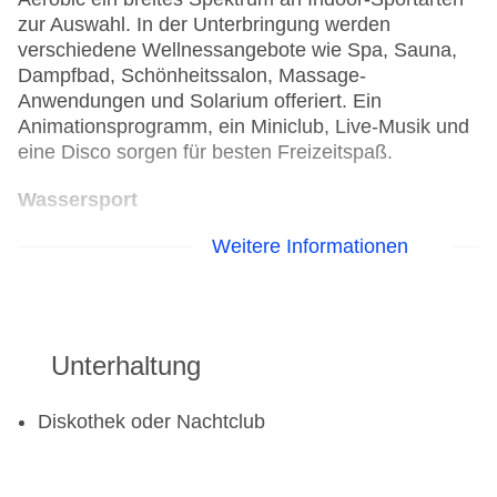
zur Auswahl. In der Unterbringung werden
verschiedene Wellnessangebote wie Spa, Sauna,
Dampfbad, Schönheitssalon, Massage-
Anwendungen und Solarium offeriert. Ein
Animationsprogramm, ein Miniclub, Live-Musik und
eine Disco sorgen für besten Freizeitspaß.
Wassersport
Weitere Informationen
Katamaran
Tauchschule
Segeln
Windsurfen
Unterhaltung
Golf
Golfplatz
Diskothek oder Nachtclub
Aerobic
Beachvolleyball