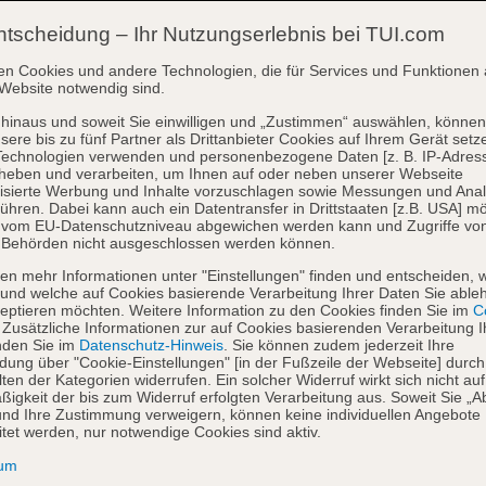
ntscheidung – Ihr Nutzungserlebnis bei TUI.com
en Cookies und andere Technologien, die für Services und Funktionen 
Website notwendig sind.
hinaus und soweit Sie einwilligen und „Zustimmen“ auswählen, können
sere bis zu fünf Partner als Drittanbieter Cookies auf Ihrem Gerät setz
Technologien verwenden und personenbezogene Daten [z. B. IP-Adres
heben und verarbeiten, um Ihnen auf oder neben unserer Webseite
isierte Werbung und Inhalte vorzuschlagen sowie Messungen und Ana
ühren. Dabei kann auch ein Datentransfer in Drittstaaten [z.B. USA] mö
o vom EU-Datenschutzniveau abgewichen werden kann und Zugriffe vo
 Behörden nicht ausgeschlossen werden können.
en mehr Informationen unter "Einstellungen" finden und entscheiden, 
und welche auf Cookies basierende Verarbeitung Ihrer Daten Sie able
eptieren möchten. Weitere Information zu den Cookies finden Sie im
Co
. Zusätzliche Informationen zur auf Cookies basierenden Verarbeitung I
nden Sie im
Datenschutz-Hinweis
. Sie können zudem jederzeit Ihre
dung über "Cookie-Einstellungen" [in der Fußzeile der Webseite] durch
ten der Kategorien widerrufen. Ein solcher Widerruf wirkt sich nicht auf
igkeit der bis zum Widerruf erfolgten Verarbeitung aus. Soweit Sie „A
nd Ihre Zustimmung verweigern, können keine individuellen Angebote
itet werden, nur notwendige Cookies sind aktiv.
sum