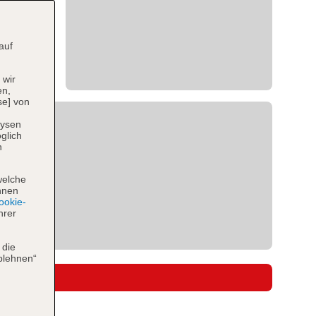
auf
 wir
en,
se] von
lysen
glich
n
welche
hnen
okie-
hrer
 die
blehnen“