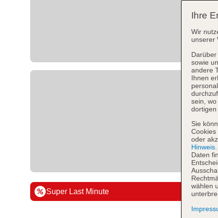
Ihre E
Wir nutz
unserer 
Darüber 
sowie un
andere 
Ihnen er
personal
durchzuf
sein, w
dortigen
Sie könn
Cookies 
oder akz
Hinweis
Daten fi
Entschei
Ausschal
Rechtmäß
wählen u
Super Last Minute
unterbre
Impres