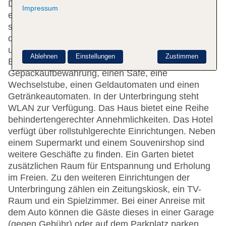
Das Hotel bietet 472 Zimmer auf 9 Etagen, die mit
Impressum
einem Aufzug erreichbar sind. Rund um die Uhr
steht den Gästen englischsprachiges Personal an
der Rezeption mit Tat und Rat zur Seite, das Ein-
und Auschecken ist 24 h am Tag möglich. Die
Ablehnen
Einstellungen
Zustimmen
Einrichtung umfasst eine Garderobe, eine
Gepäckaufbewahrung, einen Safe, eine
Wechselstube, einen Geldautomaten und einen
Getränkeautomaten. In der Unterbringung steht
WLAN zur Verfügung. Das Haus bietet eine Reihe
behindertengerechter Annehmlichkeiten. Das Hotel
verfügt über rollstuhlgerechte Einrichtungen. Neben
einem Supermarkt und einem Souvenirshop sind
weitere Geschäfte zu finden. Ein Garten bietet
zusätzlichen Raum für Entspannung und Erholung
im Freien. Zu den weiteren Einrichtungen der
Unterbringung zählen ein Zeitungskiosk, ein TV-
Raum und ein Spielzimmer. Bei einer Anreise mit
dem Auto können die Gäste dieses in einer Garage
(gegen Gebühr) oder auf dem Parkplatz parken.