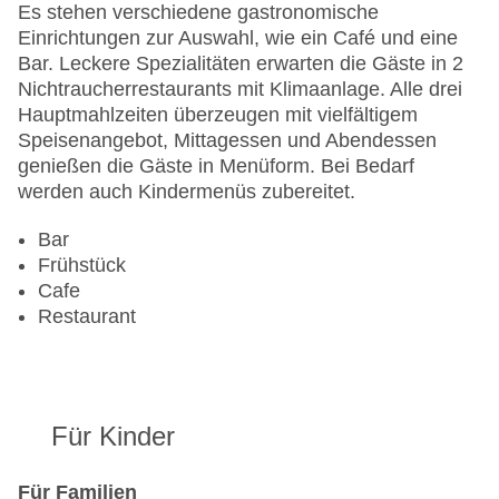
Hoteleröffnung: 1986
Es stehen verschiedene gastronomische
Hotelsafe
Einrichtungen zur Auswahl, wie ein Café und eine
WLAN/WiFi im Hotel
Bar. Leckere Spezialitäten erwarten die Gäste in 2
Letzte umfassende Renovierung: 2003
Nichtraucherrestaurants mit Klimaanlage. Alle drei
Lift
Hauptmahlzeiten überzeugen mit vielfältigem
Minimarkt
Speisenangebot, Mittagessen und Abendessen
Anzahl der Konferenzräume: 1
genießen die Gäste in Menüform. Bei Bedarf
Anzahl der Aufzüge: 1
werden auch Kindermenüs zubereitet.
Zimmerservice
Sonnenterrasse
Bar
Gesamtanzahl der Stockwerke: 9
Frühstück
Gesamtanzahl der Zimmer: 472
Cafe
Pools:Kinderbecken, Beheizter Außenpool, Indoor
Restaurant
Pool, Outdoor Pool, Sonnenschirme am Pool,
Liegen am Pool
Zahlungsarten: American Express, Diners Club,
Mastercard, Visa
Für Kinder
Landeskategorie: 4 Sterne
Für Familien