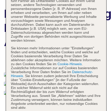
fünf Partner als Drittanbieter Cookies auf Ihrem Gerät
setzen, andere Technologien verwenden und
personenbezogene Daten [z. B. IP-Adresse] von Ihnen
Hotelbeschreibun
erheben und verarbeiten, um Ihnen auf oder neben
unserer Webseite personalisierte Werbung und Inhalte
vorzuschlagen sowie Messungen und Analysen
Marriott Orlando
durchzuführen. Dabei kann auch ein Datentransfer in
Drittstaaten [z.B. USA] möglich sein, wo vom EU-
Datenschutzniveau abgewichen werden kann und
Zugriffe von dortigen Behörden nicht ausgeschlossen
Airport
werden können.
Sie können mehr Informationen unter "Einstellungen"
finden und entscheiden, welche Cookies und welche auf
Cookies basierende Verarbeitung Ihrer Daten Sie
ablehnen oder akzeptieren möchten. Weitere Information
Das bietet Ihre Unterkunft
zu den Cookies finden Sie im
Cookie-Hinweis
.
Zusätzliche Informationen zur auf Cookies basierenden
Verarbeitung Ihrer Daten finden Sie im
Datenschutz-
Hinweis
. Sie können zudem jederzeit Ihre Entscheidung
über "Cookie-Einstellungen" [in der Fußzeile der
Webseite] durch Ausschalten der Kategorien widerrufen.
Ein solcher Widerruf wirkt sich nicht auf die
Rechtmäßigkeit der bis zum Widerruf erfolgten
Verarbeitung aus. Soweit Sie „Ablehnen“ wählen und Ihre
Zustimmung verweigern, können keine individuellen
Angebote unterbreitet werden, nur notwendige Cookies
sind aktiv.