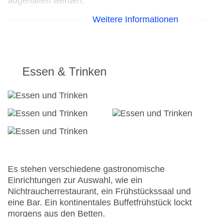
abgehalten werden.
Weitere Informationen
24h Rezeption
Parkplatz: gegen Gebühr
Check-in von: 15:00:00
Check-out bis: 11:00:00
Konferenzraum
Essen & Trinken
Garage
Garten: ohne Gebühr
Hoteleröffnung: 1994
Hotelsafe
WLAN/WiFi im Hotel: gegen Gebühr
Letzte umfassende Renovierung: 2019
Lift
Minimarkt
Anzahl der Aufzüge: 6
Es stehen verschiedene gastronomische
Sonnenterrasse: ohne Gebühr
Einrichtungen zur Auswahl, wie ein
Gesamtanzahl der Stockwerke: 4
Nichtraucherrestaurant, ein Frühstückssaal und
Gesamtanzahl der Zimmer: 177
eine Bar. Ein kontinentales Buffetfrühstück lockt
Zahlungsarten: American Express, EC Maestro,
morgens aus den Betten.