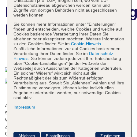
Drittstaaten [z.B. USA] möglich sein, wo vom EU-
Datenschutzniveau abgewichen werden kann und
Hotelbeschreibun
Zugriffe von dortigen Behörden nicht ausgeschlossen
werden können.
Martin's Brugge
Sie können mehr Informationen unter "Einstellungen"
finden und entscheiden, welche Cookies und welche auf
Cookies basierende Verarbeitung Ihrer Daten Sie
ablehnen oder akzeptieren möchten. Weitere Information
zu den Cookies finden Sie im
Cookie-Hinweis
.
Zusätzliche Informationen zur auf Cookies basierenden
Verarbeitung Ihrer Daten finden Sie im
Datenschutz-
Das bietet Ihre Unterkunft
Hinweis
. Sie können zudem jederzeit Ihre Entscheidung
über "Cookie-Einstellungen" [in der Fußzeile der
Webseite] durch Ausschalten der Kategorien widerrufen.
Ein solcher Widerruf wirkt sich nicht auf die
Rechtmäßigkeit der bis zum Widerruf erfolgten
Verarbeitung aus. Soweit Sie „Ablehnen“ wählen und Ihre
Zustimmung verweigern, können keine individuellen
Angebote unterbreitet werden, nur notwendige Cookies
sind aktiv.
Auf die Gäste warten 177 Nichtraucherzimmer, die
Impressum
sich auf zwei 4-stöckige Gebäude mit Aufzügen
verteilen. Die Rezeption ist rund um die Uhr besetzt.
Zu den Einrichtungen des Hotels gehören eine
Gepäckaufbewahrung, ein Safe und ein
Ablehnen
Einstellungen
Zustimmen