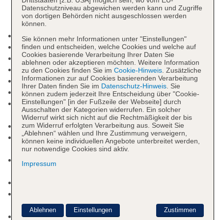
Drittstaaten [z.B. USA] möglich sein, wo vom EU-
Datenschutzniveau abgewichen werden kann und Zugriffe
von dortigen Behörden nicht ausgeschlossen werden
können.
Nichtraucherhotel
Sie können mehr Informationen unter "Einstellungen"
Check-in Zeit ab 15:00 Uhr
finden und entscheiden, welche Cookies und welche auf
Cookies basierende Verarbeitung Ihrer Daten Sie
Check-out Zeit bis 12:00 Uhr
ablehnen oder akzeptieren möchten. Weitere Information
Hoteleröffnung: 2013
zu den Cookies finden Sie im
Cookie-Hinweis
. Zusätzliche
Informationen zur auf Cookies basierenden Verarbeitung
Letzte Komplettrenovierung: 2015
Ihrer Daten finden Sie im
Datenschutz-Hinweis
. Sie
Rezeption: täglich 24 Stunden
können zudem jederzeit Ihre Entscheidung über "Cookie-
Einstellungen" [in der Fußzeile der Webseite] durch
Gästebetreuung: Sprachen: deutsch, englisch,
Ausschalten der Kategorien widerrufen. Ein solcher
italienisch, französisch
Widerruf wirkt sich nicht auf die Rechtmäßigkeit der bis
Lift
zum Widerruf erfolgten Verarbeitung aus. Soweit Sie
„Ablehnen“ wählen und Ihre Zustimmung verweigern,
begrünter Innenhof, Dachterrasse,
können keine individuellen Angebote unterbreitet werden,
Sonnenterrasse
nur notwendige Cookies sind aktiv.
Internet: WLAN/WiFi, im gesamten Hotel
Impressum
(Anlage): ohne Gebühr
Wäscheservice: gegen Gebühr
Zahlungsarten: TUI Card / VISA, MasterCard,
American Express, Diners, EC Karte/Maestro
Ablehnen
Einstellungen
Zustimmen
Haustier: Hund erlaubt: pro Tag ca. 15.00 EUR,