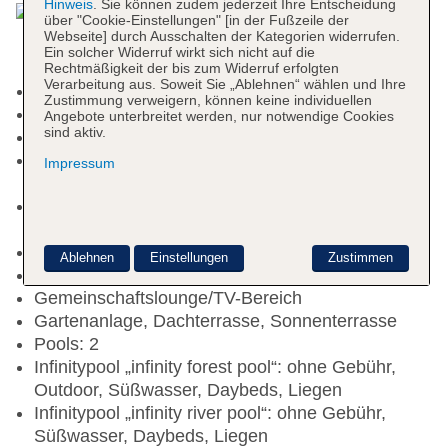
Hinweis
. Sie können zudem jederzeit Ihre Entscheidung
über "Cookie-Einstellungen" [in der Fußzeile der
Webseite] durch Ausschalten der Kategorien widerrufen.
Ein solcher Widerruf wirkt sich nicht auf die
Rechtmäßigkeit der bis zum Widerruf erfolgten
Verarbeitung aus. Soweit Sie „Ablehnen“ wählen und Ihre
Nichtraucherhotel
Zustimmung verweigern, können keine individuellen
Check-in Zeit ab 14:00 Uhr
Angebote unterbreitet werden, nur notwendige Cookies
sind aktiv.
Check-out Zeit bis 12:00 Uhr
Late Check-out: gegen Gebühr, Barzahlung,
Impressum
Anfrage & Reservierung notwendig
Rezeption: täglich 24 Stunden, Sprachen:
englisch
Gästebetreuung: Sprachen: englisch, französisch
Ablehnen
Einstellungen
Zustimmen
Lift
Gemeinschaftslounge/TV-Bereich
Gartenanlage, Dachterrasse, Sonnenterrasse
Pools: 2
Infinitypool „infinity forest pool“: ohne Gebühr,
Outdoor, Süßwasser, Daybeds, Liegen
Infinitypool „infinity river pool“: ohne Gebühr,
Süßwasser, Daybeds, Liegen