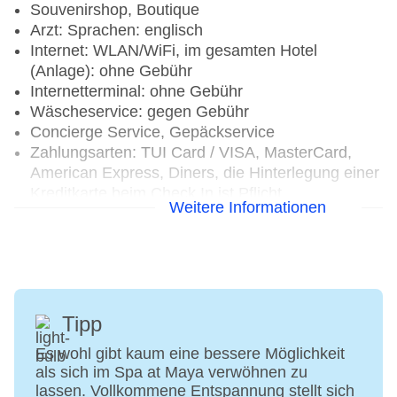
Souvenirshop, Boutique
Arzt: Sprachen: englisch
Internet: WLAN/WiFi, im gesamten Hotel
(Anlage): ohne Gebühr
Internetterminal: ohne Gebühr
Wäscheservice: gegen Gebühr
Concierge Service, Gepäckservice
Zahlungsarten: TUI Card / VISA, MasterCard,
American Express, Diners, die Hinterlegung einer
Kreditkarte beim Check In ist Pflicht
Weitere Informationen
Haustiere nicht erlaubt
Parkmöglichkeiten: Parkplatz (nach
Verfügbarkeit), bewacht: ohne Gebühr,
Stellplätze, nicht überdacht: ohne Gebühr, Valet
Parking: ohne Gebühr
Businesscenter: täglich, ohne Gebühr, Sprachen:
Tipp
englisch
Es wohl gibt kaum eine bessere Möglichkeit
Tagungseinrichtungen: Konferenzräume: 1,
als sich im Spa at Maya verwöhnen zu
klimatisierte Tagungsräume, Tageslicht,
lassen. Vollkommene Entspannung stellt sich