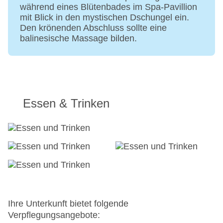
Tagungsequipment: gegen Gebühr, Barzahlung,
während eines Blütenbades im Spa-Pavillion
Coffee Breaks: Barzahlung, pro Nutzung/pro
mit Blick in den mystischen Dschungel ein.
Person ca. 50 USD
Den krönenden Abschluss sollte eine
Etagen: 3, Zimmer: 108, Nebengebäude: 3
balinesische Massage bilden.
Landeskategorie: 5 Sterne
Essen & Trinken
Ihre Unterkunft bietet folgende
Verpflegungsangebote: