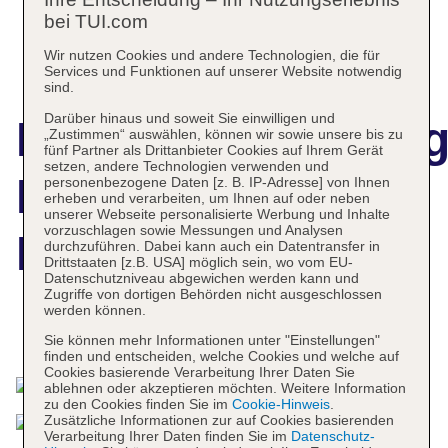
bei TUI.com
Wir nutzen Cookies und andere Technologien, die für
Services und Funktionen auf unserer Website notwendig
sind.
Darüber hinaus und soweit Sie einwilligen und
Hotelbeschreibun
„Zustimmen“ auswählen, können wir sowie unsere bis zu
fünf Partner als Drittanbieter Cookies auf Ihrem Gerät
setzen, andere Technologien verwenden und
Maya Ubud
personenbezogene Daten [z. B. IP-Adresse] von Ihnen
erheben und verarbeiten, um Ihnen auf oder neben
unserer Webseite personalisierte Werbung und Inhalte
vorzuschlagen sowie Messungen und Analysen
Resort & Spa
durchzuführen. Dabei kann auch ein Datentransfer in
Drittstaaten [z.B. USA] möglich sein, wo vom EU-
Datenschutzniveau abgewichen werden kann und
Zugriffe von dortigen Behörden nicht ausgeschlossen
werden können.
Das bietet Ihre Unterkunft
Sie können mehr Informationen unter "Einstellungen"
finden und entscheiden, welche Cookies und welche auf
Cookies basierende Verarbeitung Ihrer Daten Sie
ablehnen oder akzeptieren möchten. Weitere Information
zu den Cookies finden Sie im
Cookie-Hinweis
.
Zusätzliche Informationen zur auf Cookies basierenden
Verarbeitung Ihrer Daten finden Sie im
Datenschutz-